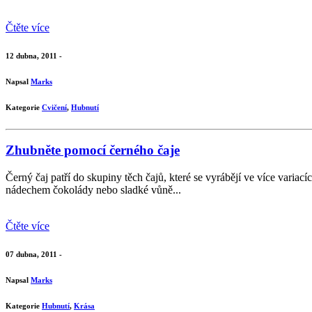
Čtěte více
12 dubna, 2011 -
Napsal
Marks
Kategorie
Cvičení
,
Hubnutí
Zhubněte pomocí černého čaje
Černý čaj patří do skupiny těch čajů, které se vyrábějí ve více variac
nádechem čokolády nebo sladké vůně...
Čtěte více
07 dubna, 2011 -
Napsal
Marks
Kategorie
Hubnutí
,
Krása