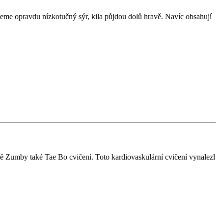
reme opravdu nízkotučný sýr, kila půjdou dolů hravě. Navíc obsahují
kromě Zumby také Tae Bo cvičení. Toto kardiovaskulární cvičení vynalezl