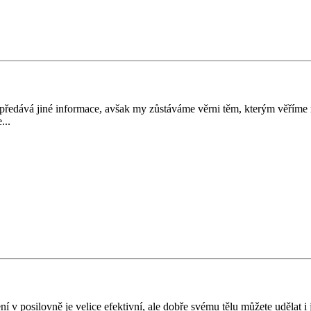
j předává jiné informace, avšak my zůstáváme věrni těm, kterým věříme m
...
ení v posilovně je velice efektivní, ale dobře svému tělu můžete udělat