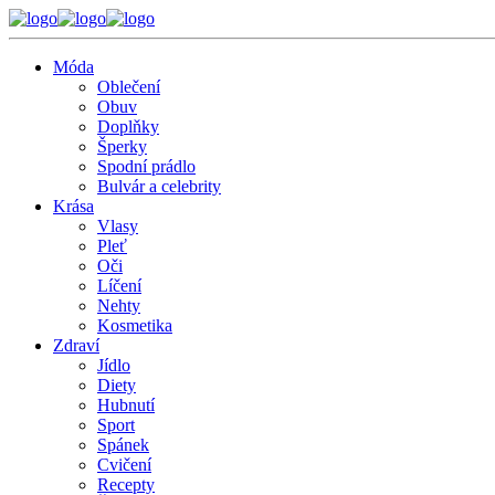
Móda
Oblečení
Obuv
Doplňky
Šperky
Spodní prádlo
Bulvár a celebrity
Krása
Vlasy
Pleť
Oči
Líčení
Nehty
Kosmetika
Zdraví
Jídlo
Diety
Hubnutí
Sport
Spánek
Cvičení
Recepty