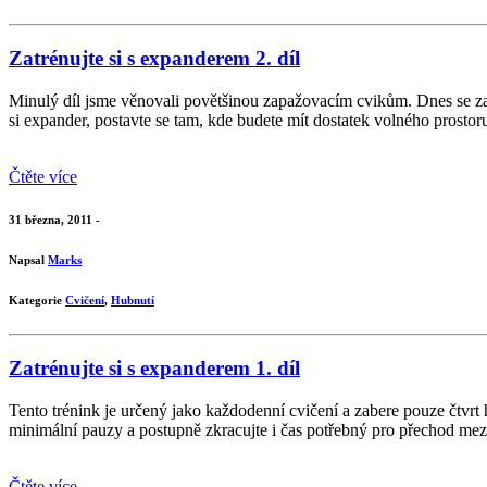
Zatrénujte si s expanderem 2. díl
Minulý díl jsme věnovali povětšinou zapažovacím cvikům. Dnes se zamě
si expander, postavte se tam, kde budete mít dostatek volného prostoru,
Čtěte více
31 března, 2011 -
Napsal
Marks
Kategorie
Cvičení
,
Hubnutí
Zatrénujte si s expanderem 1. díl
Tento trénink je určený jako každodenní cvičení a zabere pouze čtvrt
minimální pauzy a postupně zkracujte i čas potřebný pro přechod mezi
Čtěte více