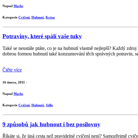
Napsal
Marks
Kategorie
Cvičení
,
Hubnutí
,
Krása
Potraviny, které spálí vaše tuky
Také se neustále ptáte, co je na hubnutí vlastně nejlepší? Každý zdro
dobrou formou hubnutí také konzumování těch správných potravin, se
Čtěte více
16 února, 2011 -
Napsal
Marks
Kategorie
Cvičení
,
Hubnutí
,
Jídlo
9 způsobů jak hubnout i bez posilovny
Říkáte si, že jiná cesta než pravidelné cvičení není? Samozřejmě cvič