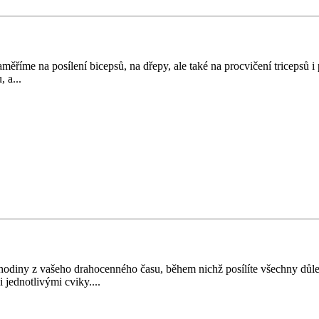
říme na posílení bicepsů, na dřepy, ale také na procvičení tricepsů i p
 a...
 hodiny z vašeho drahocenného času, během nichž posílíte všechny důlež
 jednotlivými cviky....