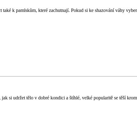
ct také k pamlskům, které zachutnají. Pokud si ke shazování váhy vybe
, jak si udržet tělo v dobré kondici a štíhlé, velké popularitě se těší 