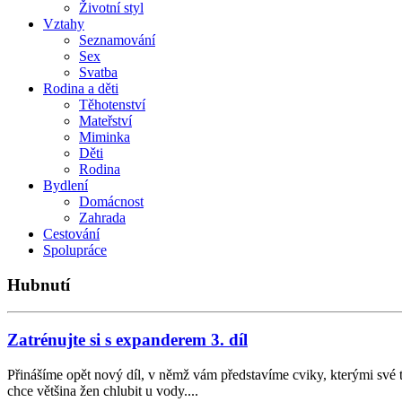
Životní styl
Vztahy
Seznamování
Sex
Svatba
Rodina a děti
Těhotenství
Mateřství
Miminka
Děti
Rodina
Bydlení
Domácnost
Zahrada
Cestování
Spolupráce
Hubnutí
Zatrénujte si s expanderem 3. díl
Přinášíme opět nový díl, v němž vám představíme cviky, kterými své t
chce většina žen chlubit u vody....