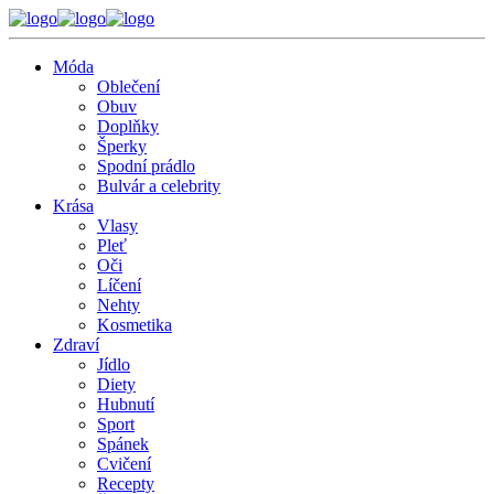
Móda
Oblečení
Obuv
Doplňky
Šperky
Spodní prádlo
Bulvár a celebrity
Krása
Vlasy
Pleť
Oči
Líčení
Nehty
Kosmetika
Zdraví
Jídlo
Diety
Hubnutí
Sport
Spánek
Cvičení
Recepty