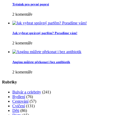
Trénink pro pevné poprsí
2 komentáře
Jak vybrat správný parfém? Poradíme vám!
2 komentáře
Angínu můžete překonat i bez antibiotik
2 komentáře
Rubriky
Bulvár a celebrity
(241)
Bydlení
(76)
Cestování
(57)
Cvičení
(131)
Děti
(86)