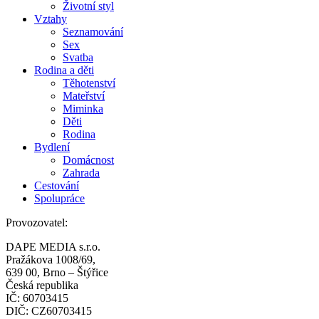
Životní styl
Vztahy
Seznamování
Sex
Svatba
Rodina a děti
Těhotenství
Mateřství
Miminka
Děti
Rodina
Bydlení
Domácnost
Zahrada
Cestování
Spolupráce
Provozovatel:
DAPE MEDIA s.r.o.
Pražákova 1008/69,
639 00, Brno – Štýřice
Česká republika
IČ: 60703415
DIČ: CZ60703415