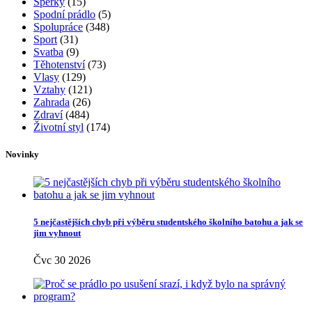
Šperky
(15)
Spodní prádlo
(5)
Spolupráce
(348)
Sport
(31)
Svatba
(9)
Těhotenství
(73)
Vlasy
(129)
Vztahy
(121)
Zahrada
(26)
Zdraví
(484)
Životní styl
(174)
Novinky
5 nejčastějších chyb při výběru studentského školního batohu a jak se
jim vyhnout
Čvc 30 2026