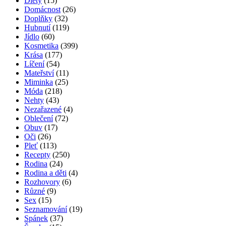
Diety
(15)
Domácnost
(26)
Doplňky
(32)
Hubnutí
(119)
Jídlo
(60)
Kosmetika
(399)
Krása
(177)
Líčení
(54)
Mateřství
(11)
Miminka
(25)
Móda
(218)
Nehty
(43)
Nezařazené
(4)
Oblečení
(72)
Obuv
(17)
Oči
(26)
Pleť
(113)
Recepty
(250)
Rodina
(24)
Rodina a děti
(4)
Rozhovory
(6)
Různé
(9)
Sex
(15)
Seznamování
(19)
Spánek
(37)