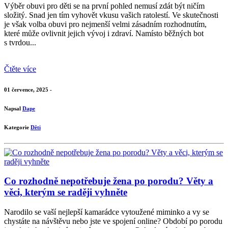
Výběr obuvi pro děti se na první pohled nemusí zdát být ničím
složitý. Snad jen tím vyhovět vkusu vašich ratolestí. Ve skutečnosti
je však volba obuvi pro nejmenší velmi zásadním rozhodnutím,
které může ovlivnit jejich vývoj i zdraví. Namísto běžných bot
s tvrdou...
Čtěte více
01 července, 2025 -
Napsal
Dape
Kategorie
Děti
Co rozhodně nepotřebuje žena po porodu? Věty a
věci, kterým se raději vyhněte
Narodilo se vaší nejlepší kamarádce vytoužené miminko a vy se
chystáte na návštěvu nebo jste ve spojení online? Období po porodu