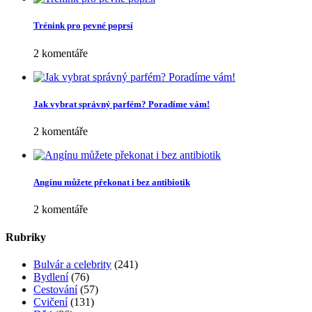
Trénink pro pevné poprsí
2 komentáře
Jak vybrat správný parfém? Poradíme vám!
2 komentáře
Angínu můžete překonat i bez antibiotik
2 komentáře
Rubriky
Bulvár a celebrity
(241)
Bydlení
(76)
Cestování
(57)
Cvičení
(131)