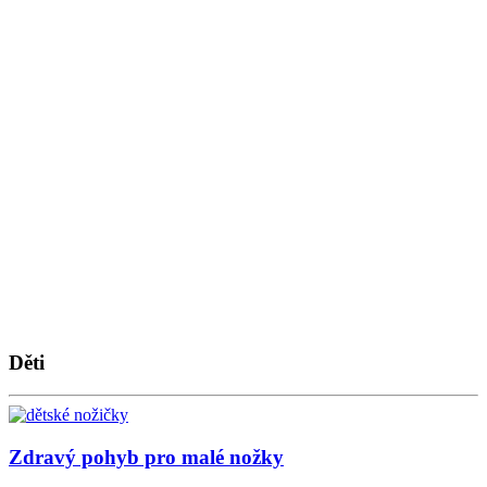
Děti
Zdravý pohyb pro malé nožky