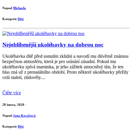
Napsal
Michaela
Kategorie
Děti
Nejoblíbenější ukolébavky na dobrou noc
Ukolébavka dítě před usnutím zklidní a navodí mu důvěrně známou
bezpečnou atmosféru, která je pro usínání zásadní. Pokud mu
ukolébavku zpívá maminka, je jeho zážitek umocněný tím, že ten
hlas zná už z prenatálního období. Proto některé ukolébavky přežily
celá staletí, zlidověly....
Čtěte více
28 února, 2020 -
Napsal
Jana Kováčová
Kategorie
Děti