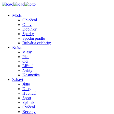
Móda
Oblečení
Obuv
Doplňky
Šperky
Spodní prádlo
Bulvár a celebrity
Krása
Vlasy
Pleť
Oči
Líčení
Nehty
Kosmetika
Zdraví
Jídlo
Diety
Hubnutí
Sport
Spánek
Cvičení
Recepty