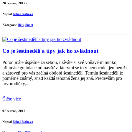
28 června, 2017 -
Napsal
Nikol Blahova
Kategorie
Děti
,
Sport
Co je šestinedělí a tipy jak ho zvládnout
Porod máte úspěšně za sebou, užíváte si své voňavé miminko,
přijímáte gratulace od návštěv, kterými se to v nemocnici jen hemží
a zároveň pro vás začíná období šestinedělí. Termín šestinedělí je
poměrně známý, snad každá těhotná žena jej zná. Především pro
prvorodičky,...
Čtěte více
07 června, 2017 -
Napsal
Nikol Blahova