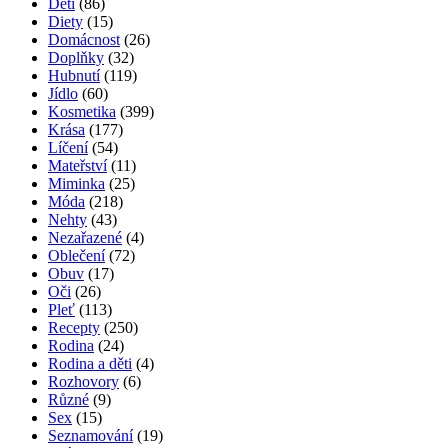
Děti
(86)
Diety
(15)
Domácnost
(26)
Doplňky
(32)
Hubnutí
(119)
Jídlo
(60)
Kosmetika
(399)
Krása
(177)
Líčení
(54)
Mateřství
(11)
Miminka
(25)
Móda
(218)
Nehty
(43)
Nezařazené
(4)
Oblečení
(72)
Obuv
(17)
Oči
(26)
Pleť
(113)
Recepty
(250)
Rodina
(24)
Rodina a děti
(4)
Rozhovory
(6)
Různé
(9)
Sex
(15)
Seznamování
(19)