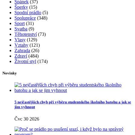
Spánek
(37)
Šperky
(15)
Spodní prádlo
(5)
Spolupráce
(348)
Sport
(31)
Svatba
(9)
Těhotenství
(73)
Vlasy
(129)
Vztahy
(121)
Zahrada
(26)
Zdraví
(484)
Životní styl
(174)
Novinky
5 nejčastějších chyb při výběru studentského školního batohu a jak se
jim vyhnout
Čvc 30 2026