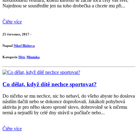
středobodem vesmíru, kolem kterého se začne točit celý váš svět.
Najednou se soustředíte jen na toho drobečka a chcete mu při...
Čtěte více
25 července, 2017 -
Napsal
Nikol Blahova
Kategorie
Děti
,
Miminka
Co dělat, když dítě nechce sportovat?
Do ničeho se mu nechce, nic ho nebaví, do všeho abyste ho doslova
násilím tlačili nebo se dokonce doprošovali. Jakákoli pohybová
aktivita je pro něho skoro sprosté slovo, dobrovolně se k ničemu
nemá a nejradši by celé dny strávil u počítače nebo...
Čtěte více