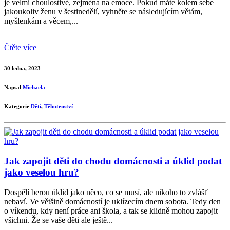
je velmi choulostivé, zejména na emoce. Pokud máte kolem sebe
jakoukoliv ženu v šestinedělí, vyhněte se následujícím větám,
myšlenkám a věcem,...
Čtěte více
30 ledna, 2023 -
Napsal
Michaela
Kategorie
Děti
,
Těhotenství
Jak zapojit děti do chodu domácnosti a úklid podat
jako veselou hru?
Dospělí berou úklid jako něco, co se musí, ale nikoho to zvlášť
nebaví. Ve většině domácností je uklízecím dnem sobota. Tedy den
o víkendu, kdy není práce ani škola, a tak se klidně mohou zapojit
všichni. Že se vaše děti ale ještě...