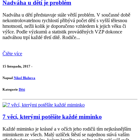
Nadváha u dětí je problém
Nadváha u dětí představuje stále větší problém. V současné době
nekontrolovatelnou rychlostí přibývá počet dětí s vyšší tělesnou
hmotností, nežli kolik je doporučeno vzhledem k jejich věku či
výšce. Podle výzkumů a statistik prováděných VZP dokonce
nadváhou trpí každé třetí dítě. Rodiče...
Čtěte více
15 listopadu, 2017 -
Napsal
Nikol Blahova
Kategorie
Děti
7 věcí, kterými potěšíte každé miminko
Každé miminko je krásné a v očích jeho rodičů tím nejkrásnějším
miminkem ze všech. Malý uzlíček štěstí se najednou stává vaším