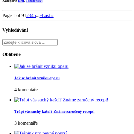
Kategorie
Děti
,
Těhotenství
Page 1 of 9
1
2
3
4
5
...
»
Last »
Vyhledávání
Oblíbené
Jak se bránit vzniku oparu
4 komentáře
Trápí vás suchý kašel? Známe zaručený recept!
3 komentáře