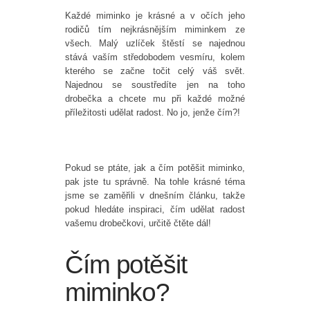
Každé miminko je krásné a v očích jeho
rodičů tím nejkrásnějším miminkem ze
všech. Malý uzlíček štěstí se najednou
stává vaším středobodem vesmíru, kolem
kterého se začne točit celý váš svět.
Najednou se soustředíte jen na toho
drobečka a chcete mu při každé možné
příležitosti udělat radost. No jo, jenže čím?!
Pokud se ptáte, jak a čím potěšit miminko,
pak jste tu správně. Na tohle krásné téma
jsme se zaměřili v dnešním článku, takže
pokud hledáte inspiraci, čím udělat radost
vašemu drobečkovi, určitě čtěte dál!
Čím potěšit
miminko?