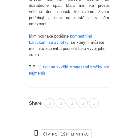
dostatečně spát. Malá miminka prospí
většinu dne, spánek ke svému životu
potřebují a není na místě je v něm
omezovat.
Miminko také potěšíte
kontrastními
kartičkami se zvířátky
, se kterými můžete
miminko zabavit a podpořit také vývoj jeho
zraku.
TIP:
11 tipů na skvělé Montessori hračky pro
nejmenší
.
Share
ČÍM POTĚŠIT MIMINKO