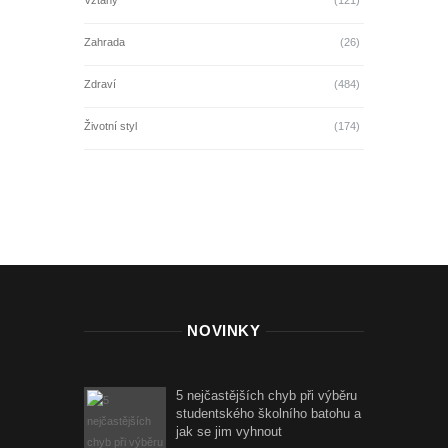
Vztahy
(121)
Zahrada
(26)
Zdraví
(484)
Životní styl
(174)
NOVINKY
5 nejčastějších chyb při výběru
studentského školního batohu a
jak se jim vyhnout