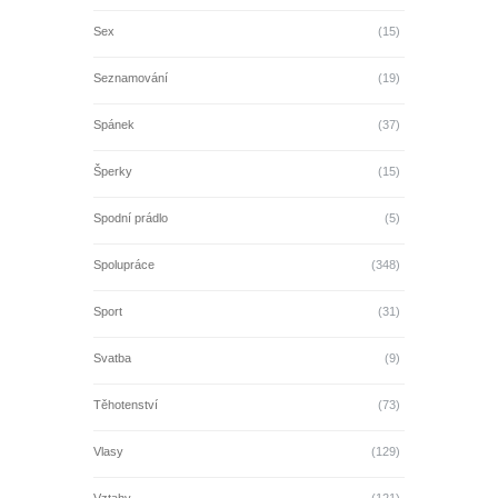
Sex
(15)
Seznamování
(19)
Spánek
(37)
Šperky
(15)
Spodní prádlo
(5)
Spolupráce
(348)
Sport
(31)
Svatba
(9)
Těhotenství
(73)
Vlasy
(129)