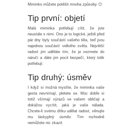
Miminko můžete potěšit mnoha způsoby 🙂
Tip první: objetí
Malá miminka potřebují cítit, že jste
neustále s nimi. Ono je to logické, ještě před
pár dny byly součástí vašeho těla, teď jsou
najednou součástí velkého světa. Největší
radost jim uděláte tím, že je vezmete do
náručí a dáte jim pocit bezpečí, který tolik
potřebují.
Tip druhý: úsměv
I když si možná myslíte, že miminka vaše
gesta nevnímají, pletete se. Moc dobře si
totiž všímají výrazů ve vašem obličeji a
dokážou vycítit, jaká je vaše nálada.
Chcete-li svému dítku udělat radost, věnujte
mu láskyplný úsměv. Tím rozhodně
nemůžete nic zkazit.