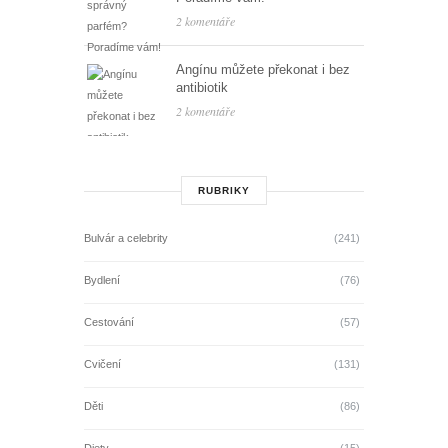
2 komentáře
Angínu můžete překonat i bez
antibiotik
2 komentáře
RUBRIKY
Bulvár a celebrity
(241)
Bydlení
(76)
Cestování
(57)
Cvičení
(131)
Děti
(86)