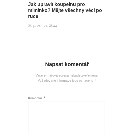
Jak upravit koupelnu pro
miminko? Mějte všechny věci po
ruce
30 prosince, 2022
Napsat komentář
Vaše e-mailová adresa nebude zveřejněna.
Vyžadované informace jsou označeny
*
*
Komentář