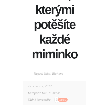
kterými
potěšíte
každé
miminko
Napsal
Nikol Blahova
25 července, 2017
Kategorie
Děti
,
Miminka
Žádné komentáře
1860