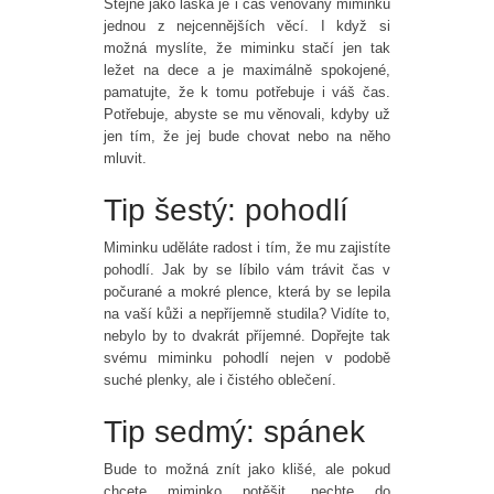
Stejně jako láska je i čas věnovaný miminku
jednou z nejcennějších věcí. I když si
možná myslíte, že miminku stačí jen tak
ležet na dece a je maximálně spokojené,
pamatujte, že k tomu potřebuje i váš čas.
Potřebuje, abyste se mu věnovali, kdyby už
jen tím, že jej bude chovat nebo na něho
mluvit.
Tip šestý: pohodlí
Miminku uděláte radost i tím, že mu zajistíte
pohodlí. Jak by se líbilo vám trávit čas v
počurané a mokré plence, která by se lepila
na vaší kůži a nepříjemně studila? Vidíte to,
nebylo by to dvakrát příjemné. Dopřejte tak
svému miminku pohodlí nejen v podobě
suché plenky, ale i čistého oblečení.
Tip sedmý: spánek
Bude to možná znít jako klišé, ale pokud
chcete miminko potěšit, nechte do