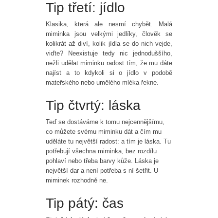
Tip třetí: jídlo
Klasika, která ale nesmí chybět. Malá
miminka jsou velkými jedlíky, člověk se
kolikrát až diví, kolik jídla se do nich vejde,
viďte? Neexistuje tedy nic jednoduššího,
nežli udělat miminku radost tím, že mu dáte
najíst a to kdykoli si o jídlo v podobě
mateřského nebo umělého mléka řekne.
Tip čtvrtý: láska
Teď se dostáváme k tomu nejcennějšímu,
co můžete svému miminku dát a čím mu
uděláte tu největší radost: a tím je láska. Tu
potřebují všechna miminka, bez rozdílu
pohlaví nebo třeba barvy kůže. Láska je
největší dar a není potřeba s ní šetřit. U
miminek rozhodně ne.
Tip pátý: čas