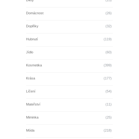
Diety
(15)
Domácnost
(26)
Doplňky
(32)
Hubnutí
(119)
Jídlo
(60)
Kosmetika
(399)
Krása
(177)
Líčení
(54)
Mateřství
(11)
Miminka
(25)
Móda
(218)