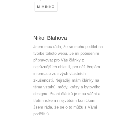
MIMINKO
Nikol Blahova
Jsem moc ráda, že se mohu podílet na
tvorbě tohoto webu. Je mi potěšením
připravovat pro Vás články z
nejrůznějších oblastí, pro něž čerpám
informace ze svých vlastních
zkušeností. Nejraději mám články na
téma vztahů, módy, krásy a bytového
designu. Psaní článků je mou vášní a
třetím rokem i největším koníčkem.
Jsem ráda, že se o to můžu s Vámi
podělit :)