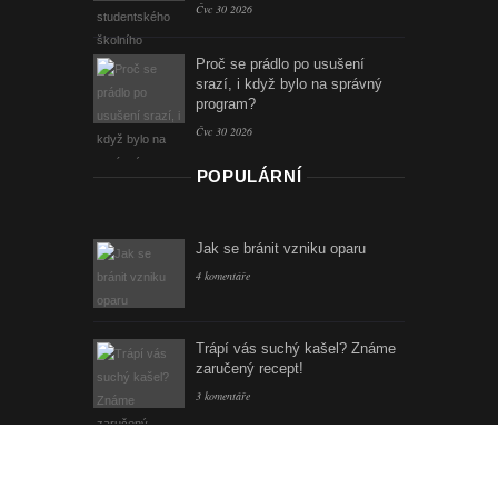
Čvc 30 2026
Proč se prádlo po usušení
srazí, i když bylo na správný
program?
Čvc 30 2026
POPULÁRNÍ
Jak se bránit vzniku oparu
4 komentáře
Trápí vás suchý kašel? Známe
zaručený recept!
3 komentáře
STRÁNKY