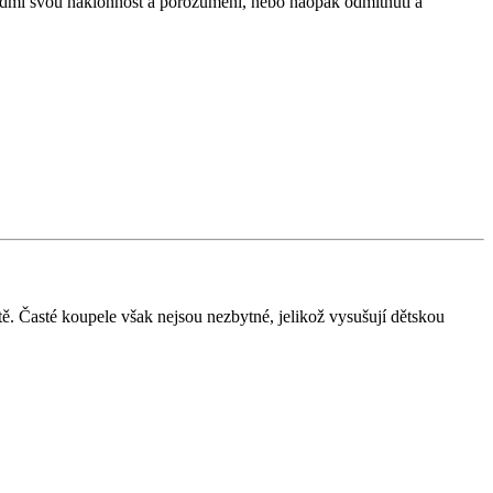
 lidmi svou náklonnost a porozumění, nebo naopak odmítnutí a
tě. Časté koupele však nejsou nezbytné, jelikož vysušují dětskou