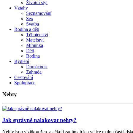
Životní styl
Vztahy
Seznamování
Sex
Svatba
Rodina a děti
Těhotenství
Mateřství
Miminka
Děti
Rodina
Bydlení
Domácnost
Zahrada
Cestování
Spolupráce
Nehty
Jak správně nalakovat nehty?
Nehty jsou vizitkou žen, a ačkoli zaujímají jen velice malou část lid