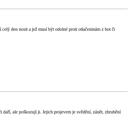
celý den nosit a jež musí být odolné proti otlačeninám z bot či
aří, ale poškozují ji. Jejich projevem je svědění, zánět, zhrubění