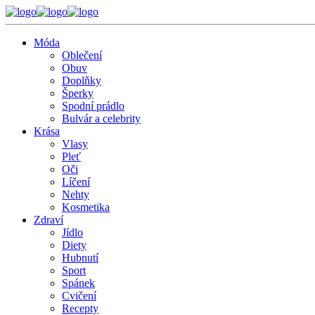
Móda
Oblečení
Obuv
Doplňky
Šperky
Spodní prádlo
Bulvár a celebrity
Krása
Vlasy
Pleť
Oči
Líčení
Nehty
Kosmetika
Zdraví
Jídlo
Diety
Hubnutí
Sport
Spánek
Cvičení
Recepty