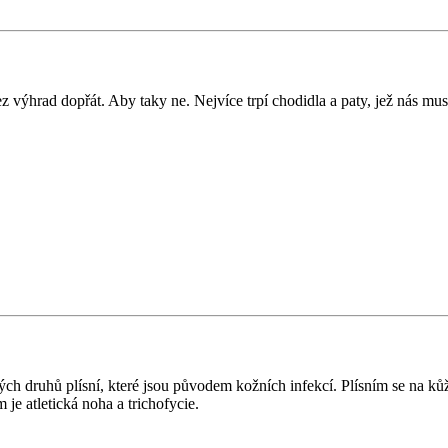
ýhrad dopřát. Aby taky ne. Nejvíce trpí chodidla a paty, jež nás musí 
druhů plísní, které jsou původem kožních infekcí. Plísním se na kůži d
je atletická noha a trichofycie.