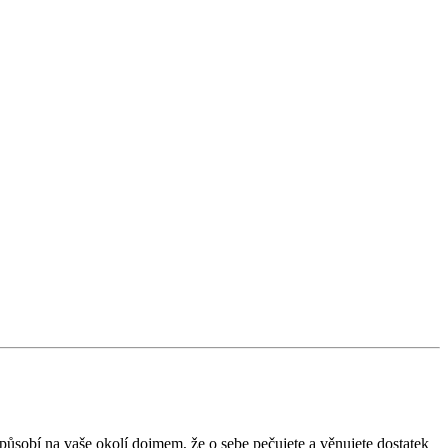
 působí na vaše okolí dojmem, že o sebe pečujete a věnujete dostatek