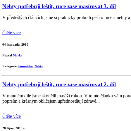
Nehty potřebují leštit, ruce zase masírovat 3. díl
V předešlých článcích jsme si prakticky probrali péči o ruce a nehty a
Čtěte více
04 listopadu, 2010 -
Napsal
Marks
Kategorie
Kosmetika
,
Nehty
Nehty potřebují leštit, ruce zase masírovat 2. díl
V minulém díle jsme skončili masáží rukou. V tomto článku vám poradí
poprsím a krásným obličejem upřednostňují zdravé...
Čtěte více
28 října, 2010 -