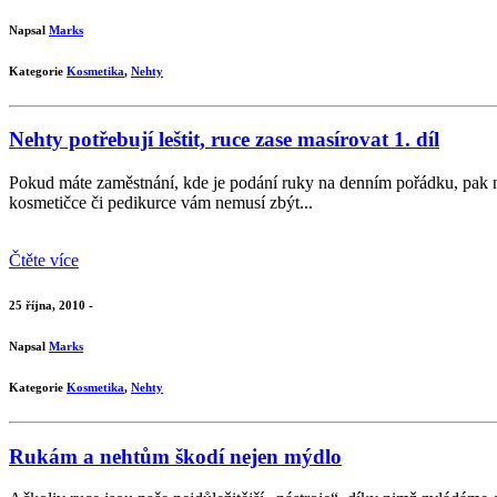
Napsal
Marks
Kategorie
Kosmetika
,
Nehty
Nehty potřebují leštit, ruce zase masírovat 1. díl
Pokud máte zaměstnání, kde je podání ruky na denním pořádku, pak nen
kosmetičce či pedikurce vám nemusí zbýt...
Čtěte více
25 října, 2010 -
Napsal
Marks
Kategorie
Kosmetika
,
Nehty
Rukám a nehtům škodí nejen mýdlo