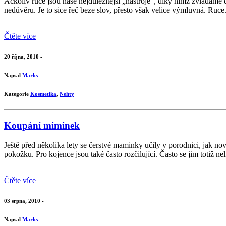
Ačkoliv ruce jsou naše nejdůležitější „nástroje“, díky nimž zvládáme
nedůvěru. Je to sice řeč beze slov, přesto však velice výmluvná. Ruce.
Čtěte více
20 října, 2010 -
Napsal
Marks
Kategorie
Kosmetika
,
Nehty
Koupání miminek
Ještě před několika lety se čerstvé maminky učily v porodnici, jak no
pokožku. Pro kojence jsou také často rozčilující. Často se jim totiž nelí
Čtěte více
03 srpna, 2010 -
Napsal
Marks