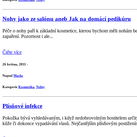
Nohy jako ze salónu aneb Jak na domácí pedikúru
Péče o nohy paří k základní kosmetice, kterou bychom měli nohám bez v
zapaření. Pozornost i ale...
Čtěte více
26 května, 2011 -
Napsal
Marks
Kategorie
Kosmetika
,
Nehty
Plísňové infekce
Pokožka bývá vyhledávaným, i když nedobrovolným hostitelem určitých 
kůže či dokonce vypadávání vlasů. Nejčastějším plísňovým postižením 