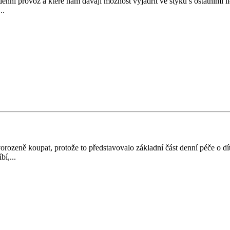
 denní provoz a které nám dávají možnost vyjádřit ve styku s ostatními
..
vorozeně koupat, protože to představovalo základní část denní péče o dí
bí,...