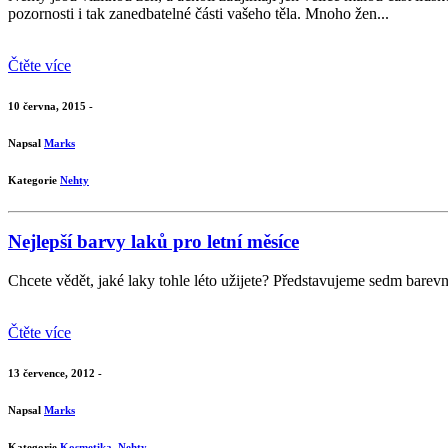
pozornosti i tak zanedbatelné části vašeho těla. Mnoho žen...
Čtěte více
10 června, 2015 -
Napsal
Marks
Kategorie
Nehty
Nejlepší barvy laků pro letní měsíce
Chcete vědět, jaké laky tohle léto užijete? Představujeme sedm barev
Čtěte více
13 července, 2012 -
Napsal
Marks
Kategorie
Kosmetika
,
Nehty