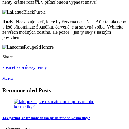
růžový lak bude to pravé. Je provokativní a holčičí. Léto je pro něj
jako dělané, jen díky němu si jej můžete dovolit, i když je vám přes
třicet. Vybírejte odstíny jahodové a ostré růžové. Starorůžovou nebo
romantickou barvu květů růží pro tentokrát nezkoušejte.
Žlutý:
Nebojte se, že budou vaše nehty vypadat jako banány. Žlutá
je barva slunce a krásně vás rozjasní, jen je třeba ji vhodně
kombinovat s oblečením. Lakujte k bílým šatům nebo černým
kraťasům. Příliš barevné oblečení žlutá nemá ráda. A odstíny?
Nejlepší je pastelově žlutá v odstínu vodního melounu, nebo másla.
Zelený
: Odstíny zeleného jablka a hroznového vína užijete hlavně
na večerní akce. Důležité je vědět, že zelená se nesnese s příliš
dlouhými nehty, vypadala byste nevhodně. Nehty proto zkraťte až
k prstu a pak se osmělte a tuto barvu vyzkoušejte. Udělá z vás
elegantní letní krásku.
Nachový:
Pokud zvolíte tmavší odstíny fialové, budete trochu
tajemná, ale zajímavá. Lak je ekvivalentem k černé. Pokud máte
černou na nehtech ráda, v létě ji vyměňte za nachovou. Na slunci se