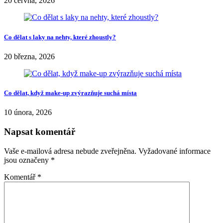
nehty krásně rozzáří, v přítmí budou vypadat tmavší.
Rudý:
Neexistuje pleť, které by červená neslušela. Ať jste bílá nebo
v létě připomínáte Španělku, červená je ta správná volba. Vybírejte
ze všech možných odstínu, ale pozor – jen ty laky s lesklým
povrchem.
Share
kosmetika a účesy
trendy
Marks
Recommended Posts
Jak poznat, že už máte doma příliš mnoho kosmetiky?