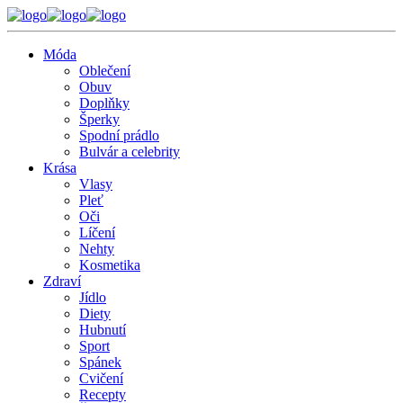
Móda
Oblečení
Obuv
Doplňky
Šperky
Spodní prádlo
Bulvár a celebrity
Krása
Vlasy
Pleť
Oči
Líčení
Nehty
Kosmetika
Zdraví
Jídlo
Diety
Hubnutí
Sport
Spánek
Cvičení
Recepty