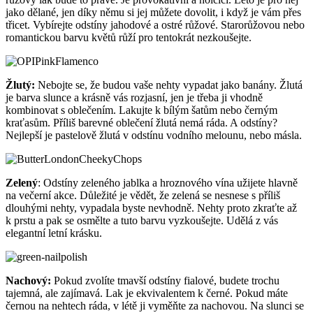
Kategorie
Kosmetika
,
Nehty
Žádné komentáře
1492
Chcete vědět, jaké laky tohle léto užijete? Představujeme sedm
barevných laků na nehty, které dodají o prázdninách vašemu outfitu
ten správný šmrnc.
Modrý:
Modrý lak na nehty je zábavný a v letních parnech
především osvěžující. Musíte jen vybrat ten správný odstín. Vedle
nešlápnete s odstíny džínoviny, kobaltu a tyrkysu.
Korálový:
Oranžová barva v odstínu korálů nebo broskví krásně
kontrastuje s opálenou pletí. Zkuste si představit, jak ruce pokládáte
na prosluněnou kůži. Kdy jindy si tento kontrast užít do sytosti.
V zimě by barva na světlé kůži vypadala příliš lacině. Vybírejte
z teplých barev.
Růžový:
Pokud se chcete trochu více odvázat a milujete dívčí styl,