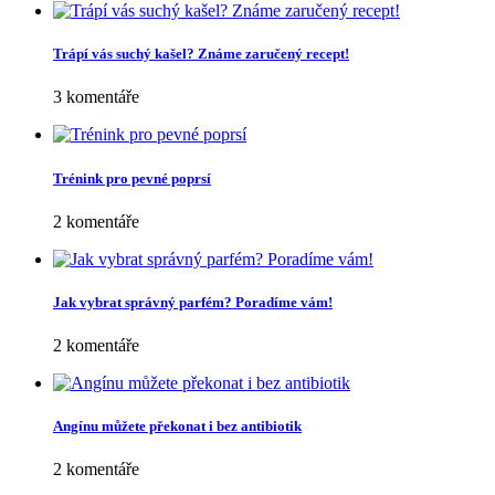
Jméno
*
E-mail
*
Webová stránka
Vyhledávání
Oblíbené
Jak se bránit vzniku oparu
4 komentáře