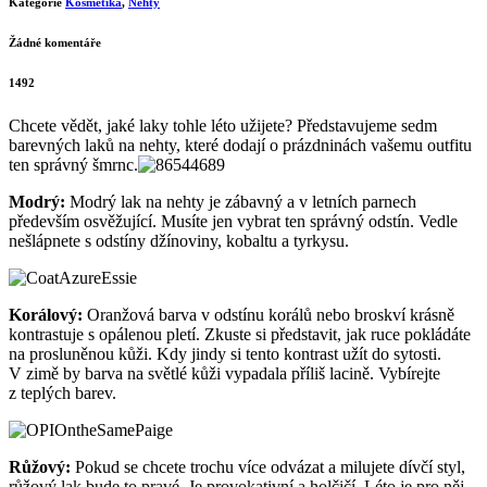
Nejlepší barvy laků pro letní měsíce
Napsal
Marks
13 července, 2012