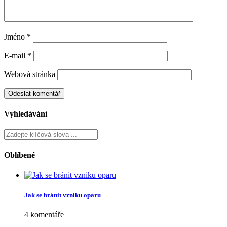
20 června, 2026
Co dělat s laky na nehty, které zhoustly?
20 března, 2026
Co dělat, když make-up zvýrazňuje suchá místa
10 února, 2026
Napsat komentář
Vaše e-mailová adresa nebude zveřejněna.
Vyžadované informace
jsou označeny
*
Komentář
*