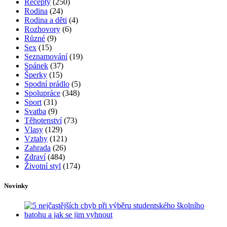
Rubriky
Bulvár a celebrity
(241)
Bydlení
(76)
Cestování
(57)
Cvičení
(131)
Děti
(86)
Diety
(15)
Domácnost
(26)
Doplňky
(32)
Hubnutí
(119)
Jídlo
(60)
Kosmetika
(399)
Krása
(177)
Líčení
(54)
Mateřství
(11)
Miminka
(25)
Móda
(218)
Nehty
(43)
Nezařazené
(4)
Oblečení
(72)
Obuv
(17)
Oči
(26)
Pleť
(113)