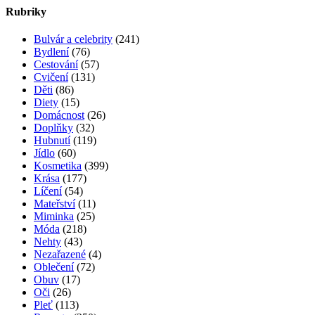
Trápí vás suchý kašel? Známe zaručený recept!
3 komentáře
Trénink pro pevné poprsí
2 komentáře
Jak vybrat správný parfém? Poradíme vám!
2 komentáře
Angínu můžete překonat i bez antibiotik
2 komentáře