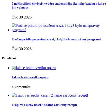
Recepty
(250)
Rodina
(24)
Rodina a děti
(4)
Rozhovory
(6)
Různé
(9)
Sex
(15)
Seznamování
(19)
Spánek
(37)
Šperky
(15)
Spodní prádlo
(5)
Spolupráce
(348)
Sport
(31)
Svatba
(9)
Těhotenství
(73)
Vlasy
(129)
Vztahy
(121)
Zahrada
(26)
Zdraví
(484)
Životní styl
(174)
Novinky