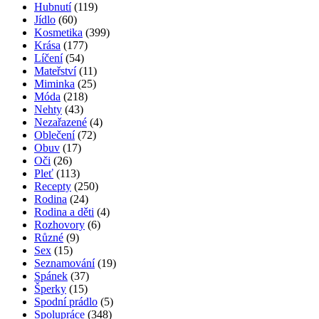
Hubnutí
(119)
Jídlo
(60)
Kosmetika
(399)
Krása
(177)
Líčení
(54)
Mateřství
(11)
Miminka
(25)
Móda
(218)
Nehty
(43)
Nezařazené
(4)
Oblečení
(72)
Obuv
(17)
Oči
(26)
Pleť
(113)
Recepty
(250)
Rodina
(24)
Rodina a děti
(4)
Rozhovory
(6)
Různé
(9)
Sex
(15)
Seznamování
(19)
Spánek
(37)
Šperky
(15)
Spodní prádlo
(5)
Spolupráce
(348)