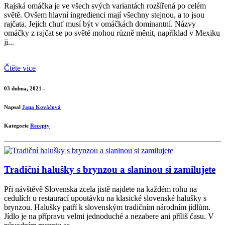
Rajská omáčka je ve všech svých variantách rozšířená po celém
světě. Ovšem hlavní ingredienci mají všechny stejnou, a to jsou
rajčata. Jejich chuť musí být v omáčkách dominantní. Názvy
omáčky z rajčat se po světě mohou různě měnit, například v Mexiku
ji...
Čtěte více
03 dubna, 2021 -
Napsal
Jana Kováčová
Kategorie
Recepty
Tradiční halušky s brynzou a slaninou si zamilujete
Při návštěvě Slovenska zcela jistě najdete na každém rohu na
cedulích u restaurací upoutávku na klasické slovenské halušky s
brynzou. Halušky patří k slovenským tradičním národním jídlům.
Jídlo je na přípravu velmi jednoduché a nezabere ani příliš času. V