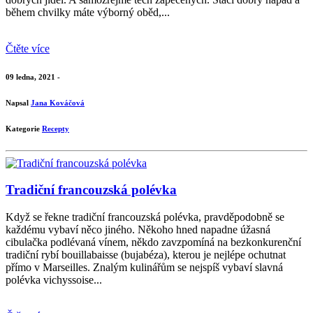
během chvilky máte výborný oběd,...
Čtěte více
09 ledna, 2021 -
Napsal
Jana Kováčová
Kategorie
Recepty
Tradiční francouzská polévka
Když se řekne tradiční francouzská polévka, pravděpodobně se
každému vybaví něco jiného. Někoho hned napadne úžasná
cibulačka podlévaná vínem, někdo zavzpomíná na bezkonkurenční
tradiční rybí bouillabaisse (bujabéza), kterou je nejlépe ochutnat
přímo v Marseilles. Znalým kulinářům se nejspíš vybaví slavná
polévka vichyssoise...