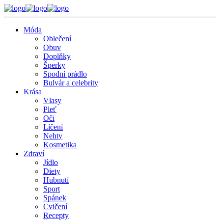
Móda
Oblečení
Obuv
Doplňky
Šperky
Spodní prádlo
Bulvár a celebrity
Krása
Vlasy
Pleť
Oči
Líčení
Nehty
Kosmetika
Zdraví
Jídlo
Diety
Hubnutí
Sport
Spánek
Cvičení
Recepty