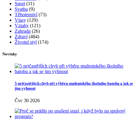
Sport
(31)
Svatba
(9)
Těhotenství
(73)
Vlasy
(129)
Vztahy
(121)
Zahrada
(26)
Zdraví
(484)
Životní styl
(174)
Novinky
5 nejčastějších chyb při výběru studentského školního batohu a jak se
jim vyhnout
Čvc 30 2026
Proč se prádlo po usušení srazí, i když bylo na správný program?