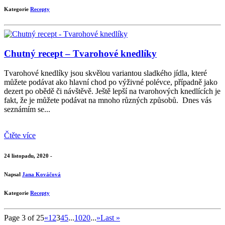
Kategorie
Recepty
Chutný recept – Tvarohové knedlíky
Tvarohové knedlíky jsou skvělou variantou sladkého jídla, které
můžete podávat ako hlavní chod po výživné polévce, případně jako
dezert po obědě či návštěvě. Ještě lepší na tvarohových knedlících je
fakt, že je můžete podávat na mnoho různých způsobů. Dnes vás
seznámím se...
Čtěte více
24 listopadu, 2020 -
Napsal
Jana Kováčová
Kategorie
Recepty
Page 3 of 25
«
1
2
3
4
5
...
10
20
...
»
Last »