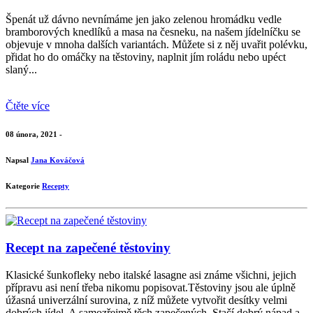
Špenát už dávno nevnímáme jen jako zelenou hromádku vedle
bramborových knedlíků a masa na česneku, na našem jídelníčku se
objevuje v mnoha dalších variantách. Můžete si z něj uvařit polévku,
přidat ho do omáčky na těstoviny, naplnit jím roládu nebo upéct
slaný...
Čtěte více
08 února, 2021 -
Napsal
Jana Kováčová
Kategorie
Recepty
Recept na zapečené těstoviny
Klasické šunkofleky nebo italské lasagne asi známe všichni, jejich
přípravu asi není třeba nikomu popisovat.Těstoviny jsou ale úplně
úžasná univerzální surovina, z níž můžete vytvořit desítky velmi
dobrých jídel. A samozřejmě těch zapečených. Stačí dobrý nápad a