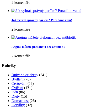
2 komentáře
Jak vybrat správný parfém? Poradíme vám!
2 komentáře
Angínu můžete překonat i bez antibiotik
2 komentáře
Rubriky
Bulvár a celebrity
(241)
Bydlení
(76)
Cestování
(57)
Cvičení
(131)
Děti
(86)
Diety
(15)
Domácnost
(26)
Doplňky
(32)