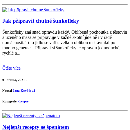
Jak připravit chutné šunkofleky
Šunkofleky zná snad opravdu každý. Oblíbená pochoutka z těstovin
a uzeného masa se připravuje v každé školní jídelně i v řadě
domácností. Toto jídlo se vaří s velkou oblibou u strávníků po
mnoho generací. Připravit si šunkofleky je opravdu jednoduché,
rychlé a...
Čtěte více
01 března, 2021 -
Napsal
Jana Kováčová
Kategorie
Recepty
Nejlepší recepty se špenátem