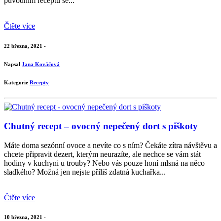
původním receptu se...
Čtěte více
22 března, 2021 -
Napsal
Jana Kováčová
Kategorie
Recepty
Chutný recept – ovocný nepečený dort s piškoty
Máte doma sezónní ovoce a nevíte co s ním? Čekáte zítra návštěvu a
chcete připravit dezert, kterým neurazíte, ale nechce se vám stát
hodiny v kuchyni u trouby? Nebo vás pouze honí mlsná na něco
sladkého? Možná jen nejste příliš zdatná kuchařka...
Čtěte více
10 března, 2021 -