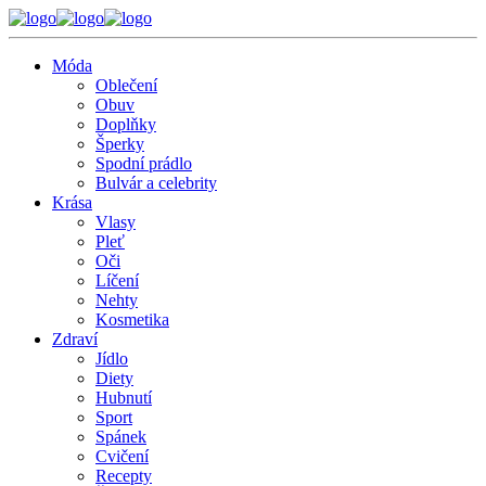
Móda
Oblečení
Obuv
Doplňky
Šperky
Spodní prádlo
Bulvár a celebrity
Krása
Vlasy
Pleť
Oči
Líčení
Nehty
Kosmetika
Zdraví
Jídlo
Diety
Hubnutí
Sport
Spánek
Cvičení
Recepty