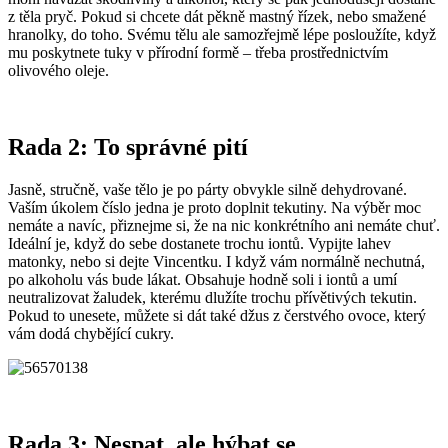
z těla pryč. Pokud si chcete dát pěkně mastný řízek, nebo smažené
hranolky, do toho. Svému tělu ale samozřejmě lépe posloužíte, když
mu poskytnete tuky v přírodní formě – třeba prostřednictvím
olivového oleje.
Rada 2: To správné pití
Jasně, stručně, vaše tělo je po párty obvykle silně dehydrované.
Vaším úkolem číslo jedna je proto doplnit tekutiny. Na výběr moc
nemáte a navíc, přiznejme si, že na nic konkrétního ani nemáte chuť.
Ideální je, když do sebe dostanete trochu iontů. Vypijte lahev
matonky, nebo si dejte Vincentku. I když vám normálně nechutná,
po alkoholu vás bude lákat. Obsahuje hodně soli i iontů a umí
neutralizovat žaludek, kterému dlužíte trochu přívětivých tekutin.
Pokud to unesete, můžete si dát také džus z čerstvého ovoce, který
vám dodá chybějící cukry.
Rada 3: Nespat, ale hýbat se