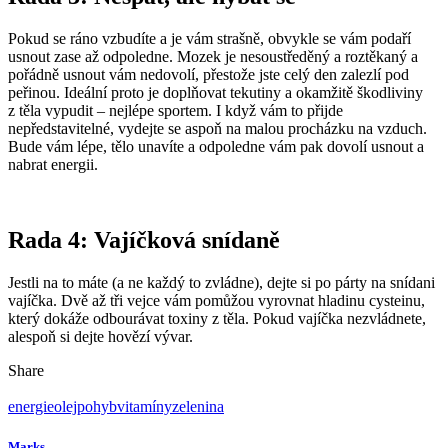
Pokud se ráno vzbudíte a je vám strašně, obvykle se vám podaří
usnout zase až odpoledne. Mozek je nesoustředěný a roztěkaný a
pořádně usnout vám nedovolí, přestože jste celý den zalezlí pod
peřinou. Ideální proto je doplňovat tekutiny a okamžitě škodliviny
z těla vypudit – nejlépe sportem. I když vám to přijde
nepředstavitelné, vydejte se aspoň na malou procházku na vzduch.
Bude vám lépe, tělo unavíte a odpoledne vám pak dovolí usnout a
nabrat energii.
Rada 4: Vajíčková snídaně
Jestli na to máte (a ne každý to zvládne), dejte si po párty na snídani
vajíčka. Dvě až tři vejce vám pomůžou vyrovnat hladinu cysteinu,
který dokáže odbourávat toxiny z těla. Pokud vajíčka nezvládnete,
alespoň si dejte hovězí vývar.
Share
energie
olej
pohyb
vitamíny
zelenina
Marks