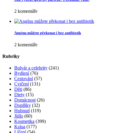
2 komentáře
Angínu můžete překonat i bez antibiotik
2 komentáře
Rubriky
Bulvár a celebrity
(241)
Bydlení
(76)
Cestování
(57)
Cvičení
(131)
Děti
(86)
Diety
(15)
Domácnost
(26)
Doplňky
(32)
Hubnutí
(119)
Jídlo
(60)
Kosmetika
(399)
Krása
(177)
Líčení
(54)