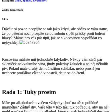
Kategorie
Jídlo
,
Spánek
,
Životní styl
Žádné komentáře
1435
Dáváte si pozor, neopíjíte se tak jako kdysi, ale občas se vám stane,
že po páteční noci prospíte celou sobotu s pěti prášky proti bolení
hlavy? Máme pro vás pár tipů, jak se s kocovinou vypořádat co
nejrychleji.
Kocovinu můžete mít jednoduše kdykoliv. Někdy vám stačí pár
skleniček nekvalitního vína, jindy prázdný žaludek a na něj několik
piv. Pokud máte druhý den důležitou schůzku, nebo prostě jen
nechcete proflákat víkend v posteli, dejte se do čtení.
Rada 1: Tuky prosím
Máte po alkoholovém večeru vždycky chuť na něco pořádně
mastného? Žádný div. Vaše tělo v této fázi tuk potřebuje, aby na něj
mohl navázat škodliviny a alkohol, který se pak jednodušeji dostane