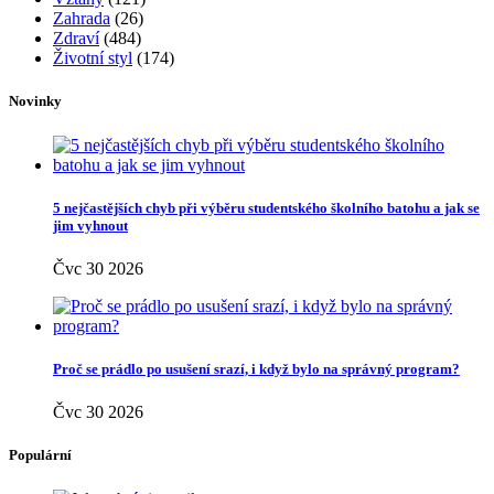
Zahrada
(26)
Zdraví
(484)
Životní styl
(174)
Novinky
5 nejčastějších chyb při výběru studentského školního batohu a jak se
jim vyhnout
Čvc 30 2026
Proč se prádlo po usušení srazí, i když bylo na správný program?
Čvc 30 2026
Populární