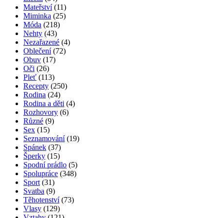
Mateřství
(11)
Miminka
(25)
Móda
(218)
Nehty
(43)
Nezařazené
(4)
Oblečení
(72)
Obuv
(17)
Oči
(26)
Pleť
(113)
Recepty
(250)
Rodina
(24)
Rodina a děti
(4)
Rozhovory
(6)
Různé
(9)
Sex
(15)
Seznamování
(19)
Spánek
(37)
Šperky
(15)
Spodní prádlo
(5)
Spolupráce
(348)
Sport
(31)
Svatba
(9)
Těhotenství
(73)
Vlasy
(129)
Vztahy
(121)