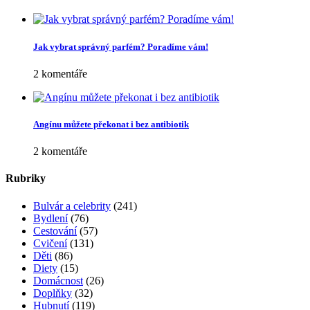
Jak vybrat správný parfém? Poradíme vám!
2 komentáře
Angínu můžete překonat i bez antibiotik
2 komentáře
Rubriky
Bulvár a celebrity
(241)
Bydlení
(76)
Cestování
(57)
Cvičení
(131)
Děti
(86)
Diety
(15)
Domácnost
(26)
Doplňky
(32)
Hubnutí
(119)