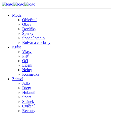
Móda
Oblečení
Obuv
Doplňky
Šperky
Spodní prádlo
Bulvár a celebrity
Krása
Vlasy
Pleť
Oči
Líčení
Nehty
Kosmetika
Zdraví
Jídlo
Diety
Hubnutí
Sport
Spánek
Cvičení
Recepty