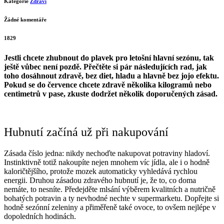
Kategorie
Zdraví
Žádné komentáře
1829
Jestli chcete zhubnout do plavek pro letošní hlavní sezónu, tak
ještě vůbec není pozdě. Přečtěte si pár následujících rad, jak
toho dosáhnout zdravě, bez diet, hladu a hlavně bez jojo efektu.
Pokud se do července chcete zdravě několika kilogramů nebo
centimetrů v pase, zkuste dodržet několik doporučených zásad.
Hubnutí začíná už při nakupování
Zásada číslo jedna: nikdy nechoďte nakupovat potraviny hladoví.
Instinktivně totiž nakoupíte nejen mnohem víc jídla, ale i o hodně
kaloričtějšího, protože mozek automaticky vyhledává rychlou
energii. Druhou zásadou zdravého hubnutí je, že to, co doma
nemáte, to nesníte.
Předejděte mlsání výběrem kvalitních a nutričně
bohatých potravin a ty nevhodné nechte v supermarketu. Dopřejte si
hodně sezónní zeleniny a přiměřeně také ovoce, to ovšem nejlépe v
dopoledních hodinách.