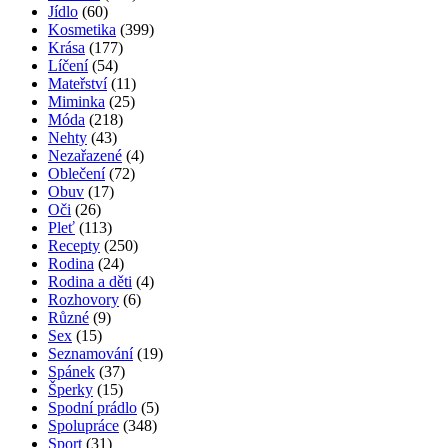
Jídlo
(60)
Kosmetika
(399)
Krása
(177)
Líčení
(54)
Mateřství
(11)
Miminka
(25)
Móda
(218)
Nehty
(43)
Nezařazené
(4)
Oblečení
(72)
Obuv
(17)
Oči
(26)
Pleť
(113)
Recepty
(250)
Rodina
(24)
Rodina a děti
(4)
Rozhovory
(6)
Různé
(9)
Sex
(15)
Seznamování
(19)
Spánek
(37)
Šperky
(15)
Spodní prádlo
(5)
Spolupráce
(348)
Sport
(31)