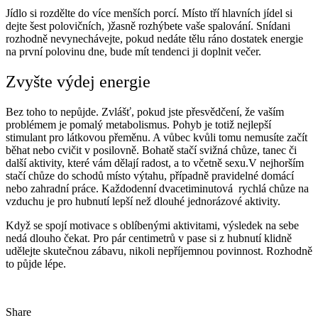
Jídlo si rozdělte do více menších porcí. Místo tří hlavních jídel si
dejte šest polovičních, )žasně rozhýbete vaše spalování. Snídani
rozhodně nevynechávejte, pokud nedáte tělu ráno dostatek energie
na první polovinu dne, bude mít tendenci ji doplnit večer.
Zvyšte výdej energie
Bez toho to nepůjde. Zvlášť, pokud jste přesvědčení, že vaším
problémem je pomalý metabolismus. Pohyb je totiž nejlepší
stimulant pro látkovou přeměnu. A vůbec kvůli tomu nemusíte začít
běhat nebo cvičit v posilovně. Bohatě stačí svižná chůze, tanec či
další aktivity, které vám dělají radost, a to včetně sexu.V nejhorším
stačí
chůze do schodů místo výtahu, případně pravidelné domácí
nebo zahradní práce. Každodenní dvacetiminutová rychlá chůze na
vzduchu je pro hubnutí lepší než dlouhé jednorázové aktivity.
Když se spojí motivace s oblíbenými aktivitami, výsledek na sebe
nedá dlouho čekat. Pro pár centimetrů v pase si z hubnutí klidně
udělejte skutečnou zábavu, nikoli nepříjemnou povinnost. Rozhodně
to půjde lépe.
Share