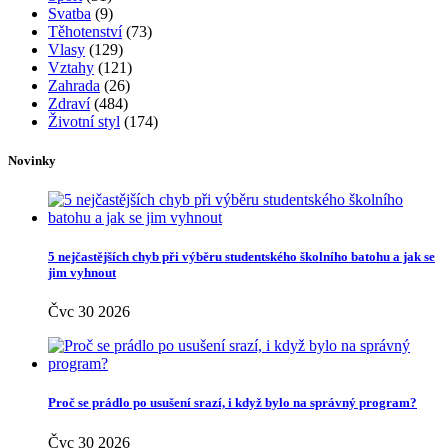
Svatba
(9)
Těhotenství
(73)
Vlasy
(129)
Vztahy
(121)
Zahrada
(26)
Zdraví
(484)
Životní styl
(174)
Novinky
5 nejčastějších chyb při výběru studentského školního batohu a jak se
jim vyhnout
Čvc 30 2026
Proč se prádlo po usušení srazí, i když bylo na správný program?
Čvc 30 2026