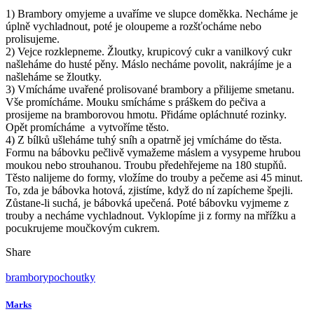
1) Brambory omyjeme a uvaříme ve slupce doměkka. Necháme je
úplně vychladnout, poté je oloupeme a rozšťocháme nebo
prolisujeme.
2) Vejce rozklepneme. Žloutky, krupicový cukr a vanilkový cukr
našleháme do husté pěny. Máslo necháme povolit, nakrájíme je a
našleháme se žloutky.
3) Vmícháme uvařené prolisované brambory a přilijeme smetanu.
Vše promícháme. Mouku smícháme s práškem do pečiva a
prosijeme na bramborovou hmotu. Přidáme opláchnuté rozinky.
Opět promícháme a vytvoříme těsto.
4) Z bílků ušleháme tuhý sníh a opatrně jej vmícháme do těsta.
Formu na bábovku pečlivě vymažeme máslem a vysypeme hrubou
moukou nebo strouhanou. Troubu předehřejeme na 180 stupňů.
Těsto nalijeme do formy, vložíme do trouby a pečeme asi 45 minut.
To, zda je bábovka hotová, zjistíme, když do ní zapícheme špejli.
Zůstane-li suchá, je bábovká upečená. Poté bábovku vyjmeme z
trouby a necháme vychladnout. Vyklopíme ji z formy na mřížku a
pocukrujeme moučkovým cukrem.
Share
brambory
pochoutky
Marks