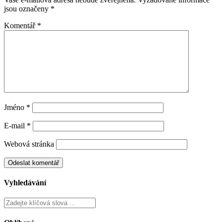
jsou označeny
*
Komentář
*
Jméno
*
E-mail
*
Webová stránka
Vyhledávání