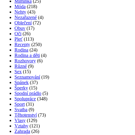
Miminka
(25)
Móda
(218)
Nehty
(43)
Nezařazené
(4)
Oblečení
(72)
Obuv
(17)
Oči
(26)
Pleť
(113)
Recepty
(250)
Rodina
(24)
Rodina a děti
(4)
Rozhovory
(6)
Různé
(9)
Sex
(15)
Seznamování
(19)
Spánek
(37)
Šperky
(15)
Spodní prádlo
(5)
Spolupráce
(348)
Sport
(31)
Svatba
(9)
Těhotenství
(73)
Vlasy
(129)
Vztahy
(121)
Zahrada
(26)