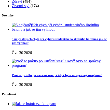
Zdraví
(484)
Životní styl
(174)
Novinky
5 nejčastějších chyb při výběru studentského školního batohu a jak se
jim vyhnout
Čvc 30 2026
Proč se prádlo po usušení srazí, i když bylo na správný program?
Čvc 30 2026
Populární