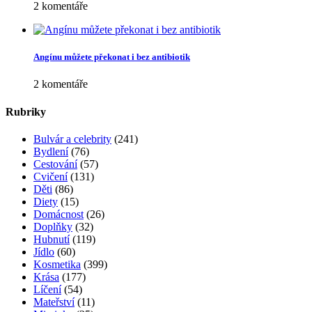
2 komentáře
Angínu můžete překonat i bez antibiotik
2 komentáře
Rubriky
Bulvár a celebrity
(241)
Bydlení
(76)
Cestování
(57)
Cvičení
(131)
Děti
(86)
Diety
(15)
Domácnost
(26)
Doplňky
(32)
Hubnutí
(119)
Jídlo
(60)
Kosmetika
(399)
Krása
(177)
Líčení
(54)
Mateřství
(11)