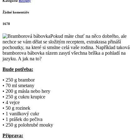
Kategorie
Recepty
Žádné komentáře
1678
Pokud máte chuť na něco dobrého, ale
nechce se vám dělat se složitým receptem, extrakrasa přináší
pochoutky, na které si smslne celá vaše rodina. Například taková
bramborova bábovka rázem zasytí všechna bríška a pohladí na
jazyku. A jak na to?
Bude potřeba:
• 250 g brambor
• 70 ml smetany
• 200 g másla nebo hery
• 250 g cukru krupice
• 4 vejce
• 50 g rozinek
• 1 vanilkový cukr
• 1 prášek do pečiva
• 250 g polohrubé mouky
Příprava: