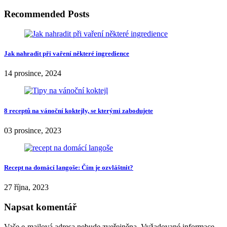
Recommended Posts
Jak nahradit při vaření některé ingredience
14 prosince, 2024
8 receptů na vánoční koktejly, se kterými zabodujete
03 prosince, 2023
Recept na domácí langoše: Čím je ozvláštnit?
27 října, 2023
Napsat komentář
Vaše e-mailová adresa nebude zveřejněna.
Vyžadované informace