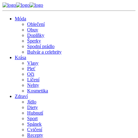
Móda
Oblečení
Obuv
Doplňky
Šperky
Spodní prádlo
Bulvár a celebrity
Krása
Vlasy
Pleť
Oči
Líčení
Nehty
Kosmetika
Zdraví
Jídlo
Diety
Hubnutí
Sport
Spánek
Cvičení
Recepty