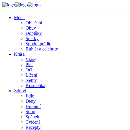
Móda
Oblečení
Obuv
Doplňky
Šperky
Spodní prádlo
Bulvár a celebrity
Krása
Vlasy
Pleť
Oči
Líčení
Nehty
Kosmetika
Zdraví
Jídlo
Diety
Hubnutí
Sport
Spánek
Cvičení
Recepty