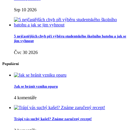
Srp 10 2026
5 nejčastějších chyb při výběru studentského školního batohu a jak se
jim vyhnout
Čvc 30 2026
Populární
Jak se bránit vzniku oparu
4 komentáře
Trápí vás suchý kašel? Známe zaručený recept!