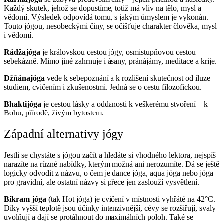
Každý skutek, jehož se dopustíme, totiž má vliv na tělo, mysl a
vědomí. Výsledek odpovídá tomu, s jakým úmyslem je vykonán.
Touto jógou, nesobeckými činy, se očišťuje charakter člověka, mysl
i vědomí.
Rádžajóga
je královskou cestou jógy, osmistupňovou cestou
sebekázně. Mimo jiné zahrnuje i ásany, pránájámy, meditace a krije.
Džňánajóga
vede k sebepoznání a k rozlišení skutečnost od iluze
studiem, cvičením i zkušenostmi. Jedná se o cestu filozofickou.
Bhaktijóga
je cestou lásky a oddanosti k veškerému stvoření – k
Bohu, přírodě, živým bytostem.
Západní alternativy jógy
Jestli se chystáte s jógou začít a hledáte si vhodného lektora, nejspíš
narazíte na různé nabídky, kterým možná ani nerozumíte. Dá se ještě
logicky odvodit z názvu, o čem je dance jóga, aqua jóga nebo jóga
pro gravidní, ale ostatní názvy si přece jen zaslouží vysvětlení.
Bikram jóga
(tak Hot jóga) je cvičení v místnosti vyhřáté na 42°C.
Díky vyšší teplotě jsou účinky intenzivnější, cévy se rozšiřují, svaly
uvolňují a dají se protáhnout do maximálních poloh. Také se