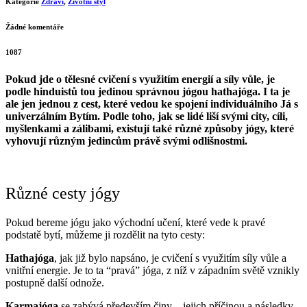
Kategorie
Zdraví
,
Životní styl
Žádné komentáře
1087
Pokud jde o tělesné cvičení s využitím energií a síly vůle, je
podle hinduistů tou jedinou správnou jógou hathajóga. I ta je
ale jen jednou z cest, které vedou ke spojení individuálního Já s
univerzálním Bytím. Podle toho, jak se lidé liší svými city, cíli,
myšlenkami a zálibami, existují také různé způsoby jógy, které
vyhovují různým jedincům právě svými odlišnostmi.
Různé cesty jógy
Pokud bereme jógu jako východní učení, které vede k pravé
podstatě bytí, můžeme ji rozdělit na tyto cesty:
Hathajóga
, jak již bylo napsáno, je cvičení s využitím síly vůle a
vnitřní energie. Je to ta “pravá” jóga, z níž v západním světě vznikly
postupně další odnože.
Karmajóga
se zabývá především činy – jejich příčinou a následky.