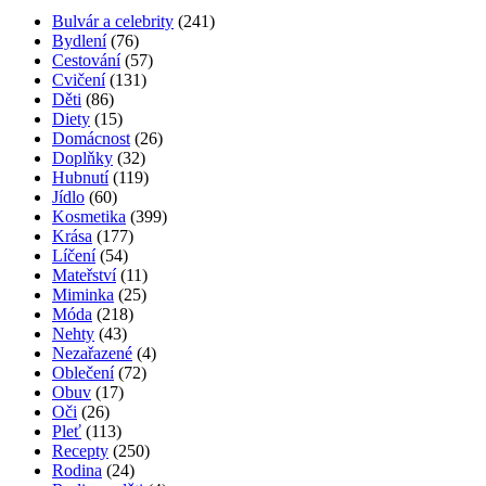
Bulvár a celebrity
(241)
Bydlení
(76)
Cestování
(57)
Cvičení
(131)
Děti
(86)
Diety
(15)
Domácnost
(26)
Doplňky
(32)
Hubnutí
(119)
Jídlo
(60)
Kosmetika
(399)
Krása
(177)
Líčení
(54)
Mateřství
(11)
Miminka
(25)
Móda
(218)
Nehty
(43)
Nezařazené
(4)
Oblečení
(72)
Obuv
(17)
Oči
(26)
Pleť
(113)
Recepty
(250)
Rodina
(24)