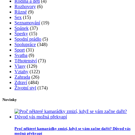
Rodina a děti
(4)
Rozhovory
(6)
Různé
(9)
Sex
(15)
Seznamování
(19)
Spánek
(37)
Šperky
(15)
Spodní prádlo
(5)
Spolupráce
(348)
Sport
(31)
Svatba
(9)
Těhotenství
(73)
Vlasy
(129)
Vztahy
(122)
Zahrada
(26)
Zdraví
(484)
Životní styl
(174)
Novinky
Proč některé kamarádky zmizí, když se vám začne dařit? Důvod vás
možná překvapí