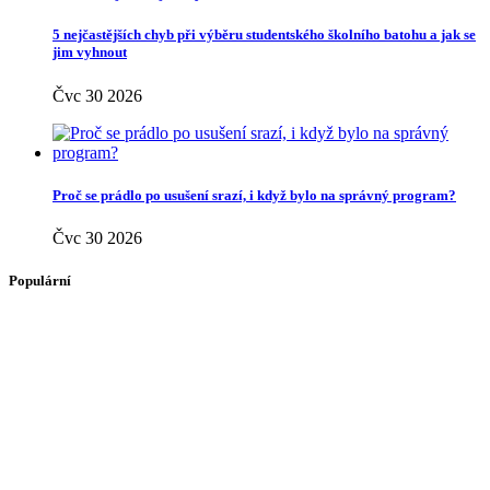
5 nejčastějších chyb při výběru studentského školního batohu a jak se
jim vyhnout
Čvc 30 2026
Proč se prádlo po usušení srazí, i když bylo na správný program?
Čvc 30 2026
Populární
Jak se bránit vzniku oparu
4 komentáře
Trápí vás suchý kašel? Známe zaručený recept!