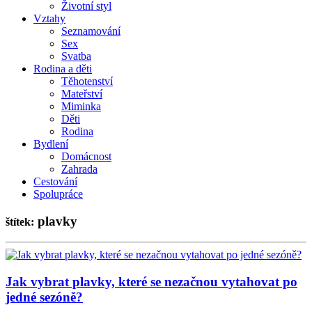
Životní styl
Vztahy
Seznamování
Sex
Svatba
Rodina a děti
Těhotenství
Mateřství
Miminka
Děti
Rodina
Bydlení
Domácnost
Zahrada
Cestování
Spolupráce
plavky
štítek:
Jak vybrat plavky, které se nezačnou vytahovat po
jedné sezóně?