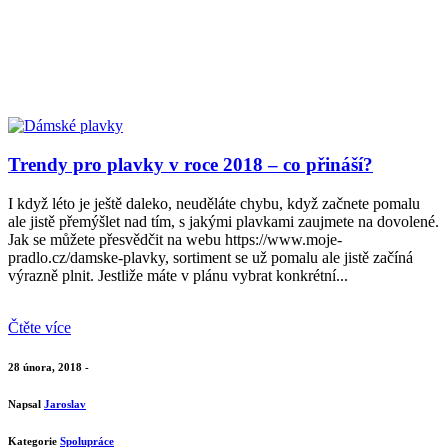
Trendy pro plavky v roce 2018 – co přináší?
I když léto je ještě daleko, neuděláte chybu, když začnete pomalu
ale jistě přemýšlet nad tím, s jakými plavkami zaujmete na dovolené.
Jak se můžete přesvědčit na webu https://www.moje-
pradlo.cz/damske-plavky, sortiment se už pomalu ale jistě začíná
výrazně plnit. Jestliže máte v plánu vybrat konkrétní...
Čtěte více
28 února, 2018 -
Napsal
Jaroslav
Kategorie
Spolupráce