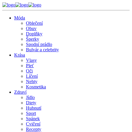
Móda
Oblečení
Obuv
Doplňky
Šperky
Spodní prádlo
Bulvár a celebrity
Krása
Vlasy
Pleť
Oči
Líčení
Nehty
Kosmetika
Zdraví
Jídlo
Diety
Hubnutí
Sport
Spánek
Cvičení
Recepty