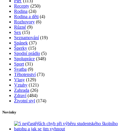
Pleť
(113)
Recepty
(250)
Rodina
(24)
Rodina a děti
(4)
Rozhovory
(6)
Různé
(9)
Sex
(15)
Seznamování
(19)
Spánek
(37)
Šperky
(15)
Spodní prádlo
(5)
Spolupráce
(348)
Sport
(31)
Svatba
(9)
Těhotenství
(73)
Vlasy
(129)
Vztahy
(121)
Zahrada
(26)
Zdraví
(484)
Životní styl
(174)
Novinky