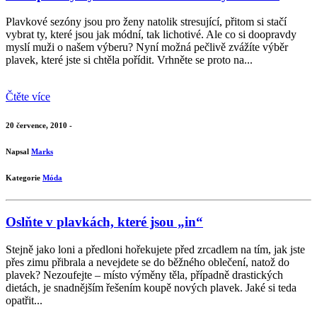
Plavkové sezóny jsou pro ženy natolik stresující, přitom si stačí
vybrat ty, které jsou jak módní, tak lichotivé. Ale co si doopravdy
myslí muži o našem výberu? Nyní možná pečlivě zvážíte výběr
plavek, které jste si chtěla pořídit. Vrhněte se proto na...
Čtěte více
20 července, 2010 -
Napsal
Marks
Kategorie
Móda
Oslňte v plavkách, které jsou „in“
Stejně jako loni a předloni hořekujete před zrcadlem na tím, jak jste
přes zimu přibrala a nevejdete se do běžného oblečení, natož do
plavek? Nezoufejte – místo výměny těla, případně drastických
dietách, je snadnějším řešením koupě nových plavek. Jaké si teda
opatřit...