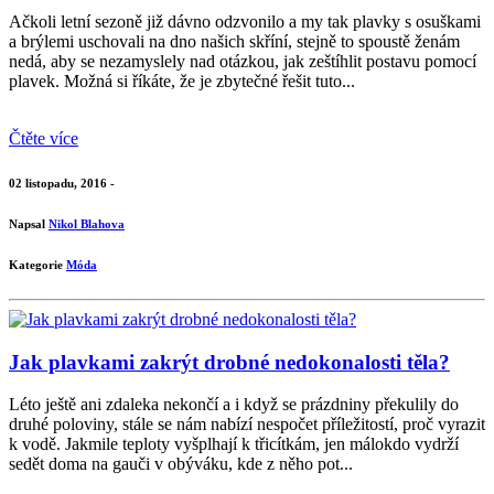
Ačkoli letní sezoně již dávno odzvonilo a my tak plavky s osuškami
a brýlemi uschovali na dno našich skříní, stejně to spoustě ženám
nedá, aby se nezamyslely nad otázkou, jak zeštíhlit postavu pomocí
plavek. Možná si říkáte, že je zbytečné řešit tuto...
Čtěte více
02 listopadu, 2016 -
Napsal
Nikol Blahova
Kategorie
Móda
Jak plavkami zakrýt drobné nedokonalosti těla?
Léto ještě ani zdaleka nekončí a i když se prázdniny překulily do
druhé poloviny, stále se nám nabízí nespočet příležitostí, proč vyrazit
k vodě. Jakmile teploty vyšplhají k třicítkám, jen málokdo vydrží
sedět doma na gauči v obýváku, kde z něho pot...