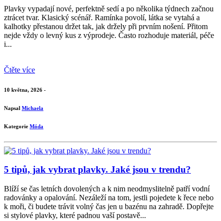
Plavky vypadají nové, perfektně sedí a po několika týdnech začnou
ztrácet tvar. Klasický scénář. Ramínka povolí, látka se vytahá a
kalhotky přestanou držet tak, jak držely při prvním nošení. Přitom
nejde vždy o levný kus z výprodeje. Často rozhoduje materiál, péče
i...
Čtěte více
10 května, 2026 -
Napsal
Michaela
Kategorie
Móda
5 tipů, jak vybrat plavky. Jaké jsou v trendu?
Blíží se čas letních dovolených a k nim neodmyslitelně patří vodní
radovánky a opalování. Nezáleží na tom, jestli pojedete k řece nebo
k moři, či budete trávit volný čas jen u bazénu na zahradě. Dopřejte
si stylové plavky, které padnou vaší postavě...