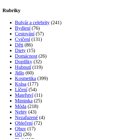
Rubriky
Bulvár a celebrity
(241)
Bydlení
(76)
Cestování
(57)
Cvičení
(131)
Děti
(86)
Diety
(15)
Domácnost
(26)
Doplňky
(32)
Hubnutí
(119)
Jídlo
(60)
Kosmetika
(399)
Krása
(177)
Líčení
(54)
Mateřství
(11)
Miminka
(25)
Móda
(218)
Nehty
(43)
Nezařazené
(4)
Oblečení
(72)
Obuv
(17)
Oči
(26)