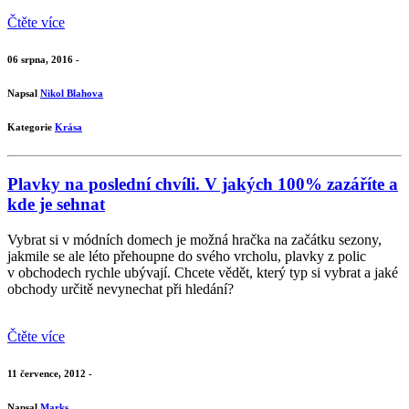
Čtěte více
06 srpna, 2016 -
Napsal
Nikol Blahova
Kategorie
Krása
Plavky na poslední chvíli. V jakých 100% zazáříte a
kde je sehnat
Vybrat si v módních domech je možná hračka na začátku sezony,
jakmile se ale léto přehoupne do svého vrcholu, plavky z polic
v obchodech rychle ubývají. Chcete vědět, který typ si vybrat a jaké
obchody určitě nevynechat při hledání?
Čtěte více
11 července, 2012 -
Napsal
Marks