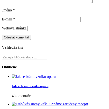
Jak se mění metabolismus během jednotlivých fází cyklu?
10 června, 2026
Co bývá nejtěžší na práci z domova?
20 května, 2026
Napsat komentář
Vaše e-mailová adresa nebude zveřejněna.
Vyžadované informace
jsou označeny
*
Komentář
*