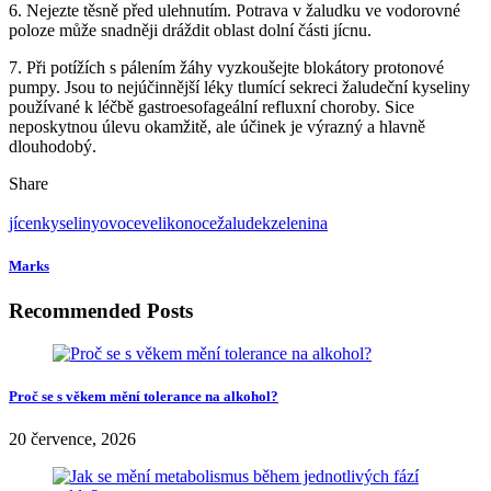
vysokou energetickou hodnotou. Když na Velikonoce nedokážete
odolat všem dobrotám, můžete docílit celé řady zažívacích potíží,
například pálení žáhy.
7 pravidel, jak se vyhnout pálení žáhy
1. Pro úpravu jídel je lepší dušení a vaření, než pečení a smažení.
Dejte přednost zelenině, ale připravujte ji šetrným způsobem, aby se
zachovaly vitaminy, minerály a jiné zdravé látky.
2. Nepřejídejte se, nejezte hltavě a sousto v ústech pořádně
rozžvýkejte. Jinak přinutíte žaludek, aby produkoval nejen více
kyselin, ale mnohem silnějších.
3. Vyhněte se konzumaci kyselinotvorných potravin. Na jejich
strávení je potřeba větší množství kyselin – maso, uzeniny, máslo,
sýry, bílý rafinovaný cukr, zmrzlina, čokoláda, burské oříšky,
vaječný žloutek a další. Samozřejmě byste se měli vyvarovat
nadměrné konzumace alkoholu a jídel, o kterých víte, že vám
způsobují obtíže.
4. Dejte přednost neperlivým nápojům. Perlivé vedou k rozšiřování
žaludku a způsobují, že se obsah žaludku vrací do jícnu.