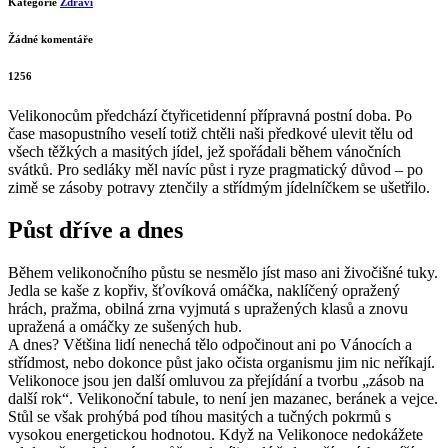
Velikonoční zdraví podle předků
Napsal
Marks
13 dubna, 2011