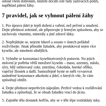
Kategorie
Zdraví
Žádné komentáře
1256
Velikonocům předchází čtyřicetidenní přípravná postní doba. Po
čase masopustního veselí totiž chtěli naši předkové ulevit tělu od
všech těžkých a masitých jídel, jež spořádali během vánočních
svátků. Pro sedláky měl navíc půst i ryze pragmatický důvod – po
zimě se zásoby potravy ztenčily a střídmým jídelníčkem se ušetřilo.
Půst dříve a dnes
Během velikonočního půstu se nesmělo jíst maso ani živočišné tuky.
Jedla se kaše z kopřiv, šťovíková omáčka, naklíčený opražený
hrách, pražma, obilná zrna vyjmutá s upražených klasů a znovu
upražená a omáčky ze sušených hub.
A dnes? Většina lidí nenechá tělo odpočinout ani po Vánocích a
střídmost, nebo dokonce půst jako očista organismu jim nic neříkají.
Velikonoce jsou jen další omluvou za přejídání a tvorbu „zásob na
další rok“. Velikonoční tabule, to není jen mazanec, beránek a vejce.
Stůl se však prohýbá pod tíhou masitých a tučných pokrmů s