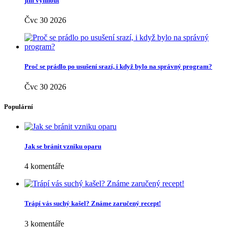
Rodina
(24)
Rodina a děti
(4)
Rozhovory
(6)
Různé
(9)
Sex
(15)
Seznamování
(19)
Spánek
(37)
Šperky
(15)
Spodní prádlo
(5)
Spolupráce
(348)
Sport
(31)
Svatba
(9)
Těhotenství
(73)
Vlasy
(129)
Vztahy
(121)
Zahrada
(26)
Zdraví
(484)
Životní styl
(174)
Novinky