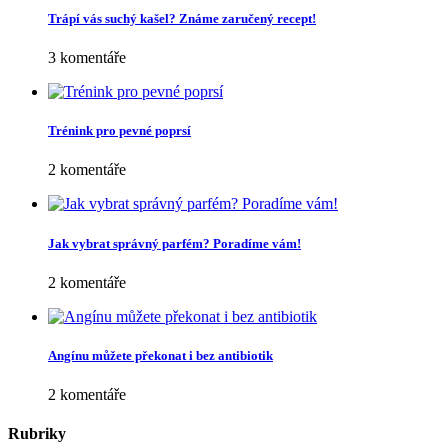
Jméno
*
E-mail
*
Webová stránka
Vyhledávání
Oblíbené
Jak se bránit vzniku oparu
4 komentáře