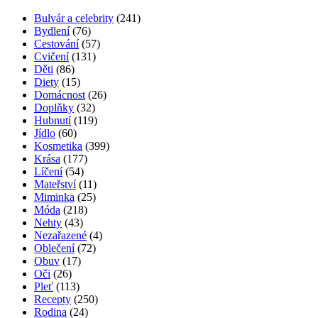
Trápí vás suchý kašel? Známe zaručený recept!
3 komentáře
Trénink pro pevné poprsí
2 komentáře
Jak vybrat správný parfém? Poradíme vám!
2 komentáře
Angínu můžete překonat i bez antibiotik
2 komentáře