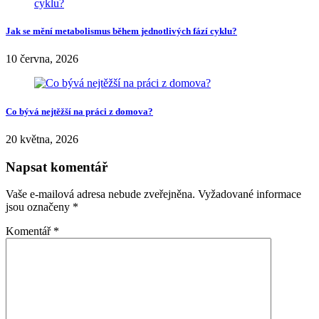
5. Zajistěte tělu dostatek hořčin, aby se v těle lépe rozkládaly tuky.
6. Nejezte těsně před ulehnutím. Potrava v žaludku ve vodorovné
poloze může snadněji dráždit oblast dolní části jícnu.
7. Při potížích s pálením žáhy vyzkoušejte blokátory protonové
pumpy. Jsou to nejúčinnější léky tlumící sekreci žaludeční kyseliny
používané k léčbě gastroesofageální refluxní choroby. Sice
neposkytnou úlevu okamžitě, ale účinek je výrazný a hlavně
dlouhodobý.
Share
jícen
kyseliny
ovoce
velikonoce
žaludek
zelenina
Marks
Recommended Posts
Proč se s věkem mění tolerance na alkohol?
20 července, 2026