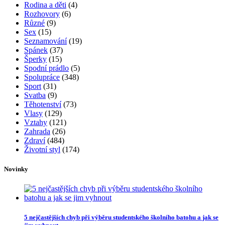
Rubriky
Bulvár a celebrity
(241)
Bydlení
(76)
Cestování
(57)
Cvičení
(131)
Děti
(86)
Diety
(15)
Domácnost
(26)
Doplňky
(32)
Hubnutí
(119)
Jídlo
(60)
Kosmetika
(399)
Krása
(177)
Líčení
(54)
Mateřství
(11)
Miminka
(25)
Móda
(218)
Nehty
(43)
Nezařazené
(4)
Oblečení
(72)
Obuv
(17)
Oči
(26)
Pleť
(113)
Recepty
(250)