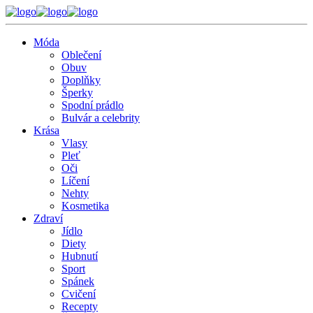
Móda
Oblečení
Obuv
Doplňky
Šperky
Spodní prádlo
Bulvár a celebrity
Krása
Vlasy
Pleť
Oči
Líčení
Nehty
Kosmetika
Zdraví
Jídlo
Diety
Hubnutí
Sport
Spánek
Cvičení
Recepty