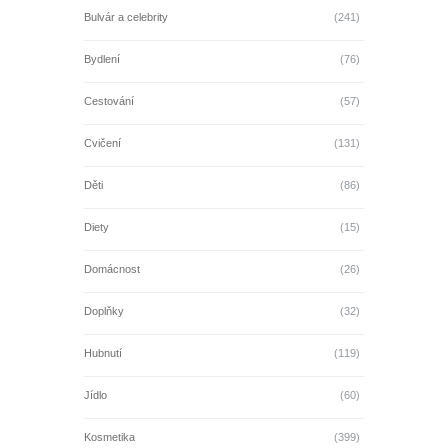
Bulvár a celebrity
(241)
Bydlení
(76)
Cestování
(57)
Cvičení
(131)
Děti
(86)
Diety
(15)
Domácnost
(26)
Doplňky
(32)
Hubnutí
(119)
Jídlo
(60)
Kosmetika
(399)