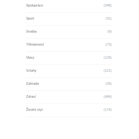
Spolupráce
(348)
Sport
(31)
Svatba
(9)
Těhotenství
(73)
Vlasy
(129)
Vztahy
(121)
Zahrada
(26)
Zdraví
(484)
Životní styl
(174)