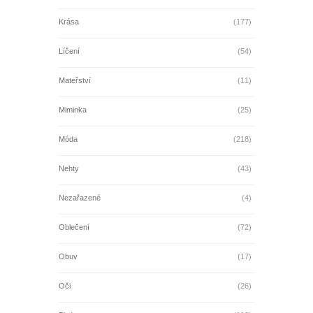
Krása
(177)
Líčení
(54)
Mateřství
(11)
Miminka
(25)
Móda
(218)
Nehty
(43)
Nezařazené
(4)
Oblečení
(72)
Obuv
(17)
Oči
(26)