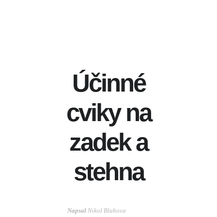
Účinné
cviky na
zadek a
stehna
Napsal
Nikol Blahova