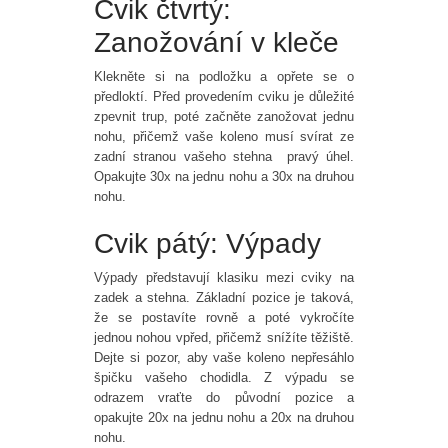
Cvik čtvrtý:
Zanožování v kleče
Klekněte si na podložku a opřete se o
předloktí. Před provedením cviku je důležité
zpevnit trup, poté začněte zanožovat jednu
nohu, přičemž vaše koleno musí svírat ze
zadní stranou vašeho stehna pravý úhel.
Opakujte 30x na jednu nohu a 30x na druhou
nohu.
Cvik pátý: Výpady
Výpady představují klasiku mezi cviky na
zadek a stehna. Základní pozice je taková,
že se postavíte rovně a poté vykročíte
jednou nohou vpřed, přičemž snížíte těžiště.
Dejte si pozor, aby vaše koleno nepřesáhlo
špičku vašeho chodidla. Z výpadu se
odrazem vraťte do původní pozice a
opakujte 20x na jednu nohu a 20x na druhou
nohu.