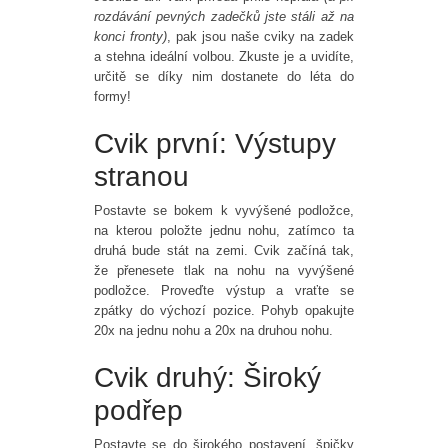
rozdávání pevných zadečků jste stáli až na
konci fronty)
, pak jsou naše cviky na zadek
a stehna ideální volbou. Zkuste je a uvidíte,
určitě se díky nim dostanete do léta do
formy!
Cvik první: Výstupy
stranou
Postavte se bokem k vyvýšené podložce,
na kterou položte jednu nohu, zatímco ta
druhá bude stát na zemi. Cvik začíná tak,
že přenesete tlak na nohu na vyvýšené
podložce. Proveďte výstup a vraťte se
zpátky do výchozí pozice. Pohyb opakujte
20x na jednu nohu a 20x na druhou nohu.
Cvik druhý: Široký
podřep
Postavte se do širokého postavení, špičky