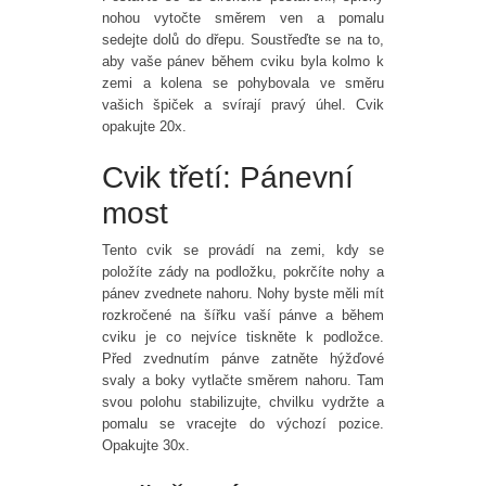
nohou vytočte směrem ven a pomalu
sedejte dolů do dřepu. Soustřeďte se na to,
aby vaše pánev během cviku byla kolmo k
zemi a kolena se pohybovala ve směru
vašich špiček a svírají pravý úhel. Cvik
opakujte 20x.
Cvik třetí: Pánevní
most
Tento cvik se provádí na zemi, kdy se
položíte zády na podložku, pokrčíte nohy a
pánev zvednete nahoru. Nohy byste měli mít
rozkročené na šířku vaší pánve a během
cviku je co nejvíce tiskněte k podložce.
Před zvednutím pánve zatněte hýžďové
svaly a boky vytlačte směrem nahoru. Tam
svou polohu stabilizujte, chvilku vydržte a
pomalu se vracejte do výchozí pozice.
Opakujte 30x.