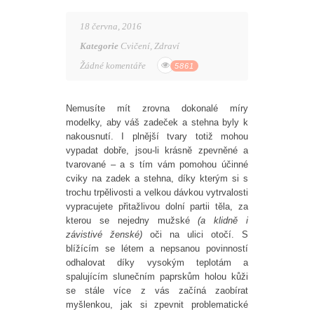
18 června, 2016
Kategorie
Cvičení
,
Zdraví
Žádné komentáře
5861
Nemusíte mít zrovna dokonalé míry
modelky, aby váš zadeček a stehna byly k
nakousnutí. I plnější tvary totiž mohou
vypadat dobře, jsou-li krásně zpevněné a
tvarované – a s tím vám pomohou účinné
cviky na zadek a stehna, díky kterým si s
trochu trpělivosti a velkou dávkou vytrvalosti
vypracujete přitažlivou dolní partii těla, za
kterou se nejedny mužské
(a klidně i
závistivé ženské)
oči na ulici otočí. S
blížícím se létem a nepsanou povinností
odhalovat díky vysokým teplotám a
spalujícím slunečním paprskům holou kůži
se stále více z vás začíná zaobírat
myšlenkou, jak si zpevnit problematické