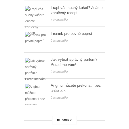
Trápí vás suchý kašel? Známe
zaručený recept!
3 komentáře
Trénink pro pevné poprsí
2 komentáře
Jak vybrat správný parfém?
Poradíme vám!
2 komentáře
Angínu můžete překonat i bez
antibiotik
2 komentáře
RUBRIKY