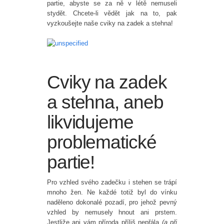
partie, abyste se za ně v létě nemuseli
stydět. Chcete-li vědět jak na to, pak
vyzkoušejte naše cviky na zadek a stehna!
Cviky na zadek
a stehna, aneb
likvidujeme
problematické
partie!
Pro vzhled svého zadečku i stehen se trápí
mnoho žen. Ne každé totiž byl do vínku
naděleno dokonalé pozadí, pro jehož pevný
vzhled by nemusely hnout ani prstem.
Jestliže ani vám příroda příliš nepřála
(a při