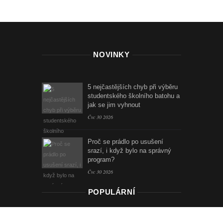
NOVINKY
5 nejčastějších chyb při výběru
studentského školního batohu a
jak se jim vyhnout
Čvc 30 2026
Proč se prádlo po usušení
srazí, i když bylo na správný
program?
Čvc 30 2026
POPULÁRNÍ