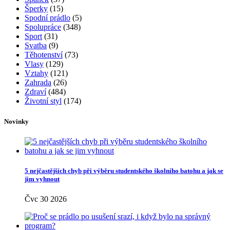
Šperky
(15)
Spodní prádlo
(5)
Spolupráce
(348)
Sport
(31)
Svatba
(9)
Těhotenství
(73)
Vlasy
(129)
Vztahy
(121)
Zahrada
(26)
Zdraví
(484)
Životní styl
(174)
Novinky
5 nejčastějších chyb při výběru studentského školního batohu a jak se
jim vyhnout
Čvc 30 2026