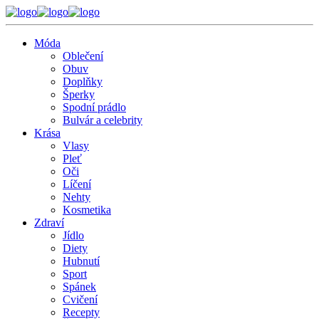
Móda
Oblečení
Obuv
Doplňky
Šperky
Spodní prádlo
Bulvár a celebrity
Krása
Vlasy
Pleť
Oči
Líčení
Nehty
Kosmetika
Zdraví
Jídlo
Diety
Hubnutí
Sport
Spánek
Cvičení
Recepty