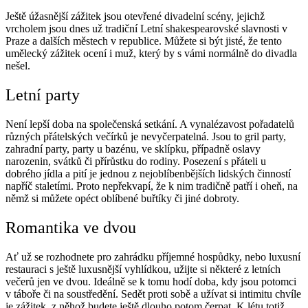
Ještě úžasnější zážitek jsou otevřené divadelní scény, jejichž
vrcholem jsou dnes už tradiční Letní shakespearovské slavnosti v
Praze a dalších městech v republice. Můžete si být jisté, že tento
umělecký zážitek ocení i muž, který by s vámi normálně do divadla
nešel.
Letní party
Není lepší doba na společenská setkání. A vynalézavost pořadatelů
různých přátelských večírků je nevyčerpatelná. Jsou to gril party,
zahradní party, party u bazénu, ve sklípku, případně oslavy
narozenin, svátků či přírůstku do rodiny. Posezení s přáteli u
dobrého jídla a pití je jednou z nejoblíbenbějších lidských činností
napříč staletími. Proto nepřekvapí, že k nim tradičně patří i oheň, na
němž si můžete opéct oblíbené buřtíky či jiné dobroty.
Romantika ve dvou
Ať už se rozhodnete pro zahrádku příjemné hospůdky, nebo luxusní
restauraci s ještě luxusnější vyhlídkou, užijte si některé z letních
večerů jen ve dvou. Ideálně se k tomu hodí doba, kdy jsou potomci
v táboře či na soustředění. Sedět proti sobě a užívat si intimitu chvíle
je zážitek, z něhož budete ještě dlouho potom čerpat. K létu totiž