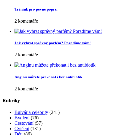
Trénink pro pevné poprsí
2 komentáře
Jak vybrat správný parfém? Poradíme vám!
2 komentáře
Angínu můžete překonat i bez antibiotik
2 komentáře
Rubriky
Bulvár a celebrity
(241)
Bydlení
(76)
Cestování
(57)
Cvičení
(131)
Děti
(86)