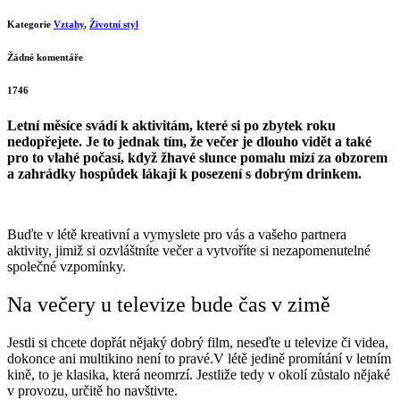
Kategorie
Vztahy
,
Životní styl
Žádné komentáře
1746
Letní měsíce svádí k aktivitám, které si po zbytek roku
nedopřejete. Je to jednak tím, že večer je dlouho vidět a také
pro to vlahé počasí, když žhavé slunce pomalu mizí za obzorem
a zahrádky hospůdek lákají k posezení s dobrým drinkem.
Buďte v létě kreativní a vymyslete pro vás a vašeho partnera
aktivity, jimiž si ozvláštníte večer a vytvoříte si nezapomenutelné
společné vzpomínky.
Na večery u televize bude čas v zimě
Jestli si chcete dopřát nějaký dobrý film, neseďte u televize či videa,
dokonce ani multikino není to pravé.V létě jedině promítání v letním
kině, to je klasika, která neomrzí. Jestliže tedy v okolí zůstalo nějaké
v provozu, určitě ho navštivte.