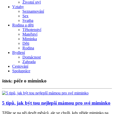
Životní styl
Vztahy
Seznamování
Sex
Svatba
Rodina a děti
Těhotenství
Mateřství
Miminka
Děti
Rodina
Bydlení
Domácnost
Zahrada
Cestování
Spolupráce
péče o miminko
štítek:
5 tipů, jak být tou nejlepší mámou pro své miminko
Těšíte se na něj devět měsíců, ale ve chvíli, kdy přijde miminko na