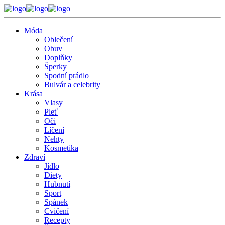
Móda
Oblečení
Obuv
Doplňky
Šperky
Spodní prádlo
Bulvár a celebrity
Krása
Vlasy
Pleť
Oči
Líčení
Nehty
Kosmetika
Zdraví
Jídlo
Diety
Hubnutí
Sport
Spánek
Cvičení
Recepty