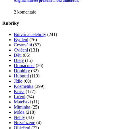
Angínu můžete překonat i bez antibiotik
2 komentáře
Rubriky
Bulvár a celebrity
(241)
Bydlení
(76)
Cestování
(57)
Cvičení
(131)
Děti
(86)
Diety
(15)
Domácnost
(26)
Doplňky
(32)
Hubnutí
(119)
Jídlo
(60)
Kosmetika
(399)
Krása
(177)
Líčení
(54)
Mateřství
(11)
Miminka
(25)
Móda
(218)
Nehty
(43)
Nezařazené
(4)
Oblečení
(72)