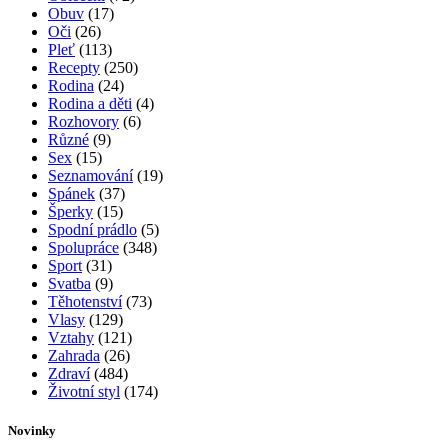
Obuv
(17)
Oči
(26)
Pleť
(113)
Recepty
(250)
Rodina
(24)
Rodina a děti
(4)
Rozhovory
(6)
Různé
(9)
Sex
(15)
Seznamování
(19)
Spánek
(37)
Šperky
(15)
Spodní prádlo
(5)
Spolupráce
(348)
Sport
(31)
Svatba
(9)
Těhotenství
(73)
Vlasy
(129)
Vztahy
(121)
Zahrada
(26)
Zdraví
(484)
Životní styl
(174)
Novinky