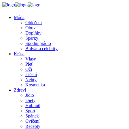
Móda
Oblečení
Obuv
Doplňky
Šperky
Spodní prádlo
Bulvár a celebrity
Krása
Vlasy
Pleť
Oči
Líčení
Nehty
Kosmetika
Zdraví
Jídlo
Diety
Hubnutí
Sport
Spánek
Cvičení
Recepty