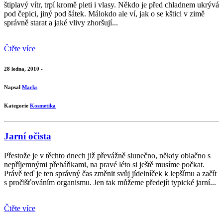
štiplavý vítr, trpí kromě pleti i vlasy. Někdo je před chladnem ukrývá
pod čepici, jiný pod šátek. Málokdo ale ví, jak o se kštici v zimě
správně starat a jaké vlivy zhoršují...
Čtěte více
28 ledna, 2010 -
Napsal
Marks
Kategorie
Kosmetika
Jarní očista
Přestože je v těchto dnech již převážně slunečno, někdy oblačno s
nepříjemnými přeháňkami, na pravé léto si ještě musíme počkat.
Právě teď je ten správný čas změnit svůj jídelníček k lepšímu a začít
s pročišťováním organismu. Jen tak můžeme předejít typické jarní...
Čtěte více