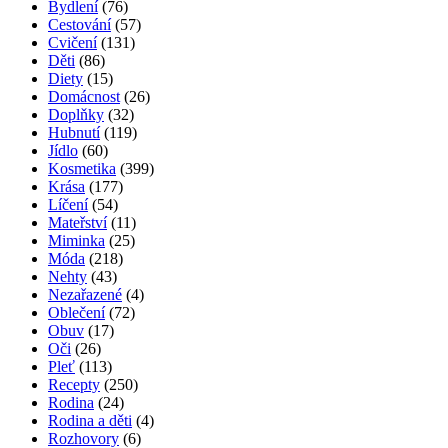
Bydlení
(76)
Cestování
(57)
Cvičení
(131)
Děti
(86)
Diety
(15)
Domácnost
(26)
Doplňky
(32)
Hubnutí
(119)
Jídlo
(60)
Kosmetika
(399)
Krása
(177)
Líčení
(54)
Mateřství
(11)
Miminka
(25)
Móda
(218)
Nehty
(43)
Nezařazené
(4)
Oblečení
(72)
Obuv
(17)
Oči
(26)
Pleť
(113)
Recepty
(250)
Rodina
(24)
Rodina a děti
(4)
Rozhovory
(6)