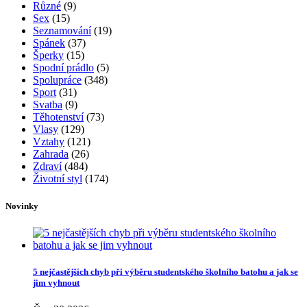
Různé
(9)
Sex
(15)
Seznamování
(19)
Spánek
(37)
Šperky
(15)
Spodní prádlo
(5)
Spolupráce
(348)
Sport
(31)
Svatba
(9)
Těhotenství
(73)
Vlasy
(129)
Vztahy
(121)
Zahrada
(26)
Zdraví
(484)
Životní styl
(174)
Novinky
5 nejčastějších chyb při výběru studentského školního batohu a jak se
jim vyhnout