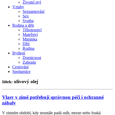
Životní styl
Vztahy
Seznamování
Sex
Svatba
Rodina a děti
Těhotenství
Mateřství
Miminka
Děti
Rodina
Bydlení
Domácnost
Zahrada
Cestování
Spolupráce
olivový olej
štítek:
Vlasy v zimě potřebují správnou péči i ochranné
zábaly
V zimním období, kdy neustále padá sníh, mrzne nebo fouká