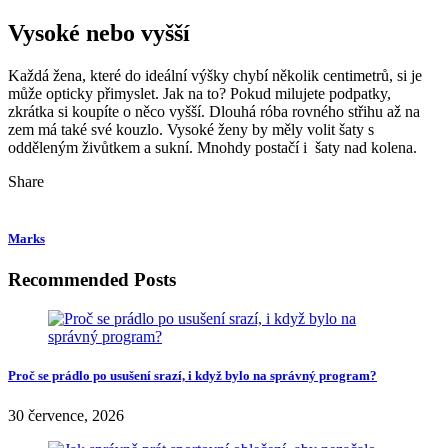
Vysoké nebo vyšší
Každá žena, které do ideální výšky chybí několik centimetrů, si je
může opticky přimyslet. Jak na to? Pokud milujete podpatky,
zkrátka si koupíte o něco vyšší. Dlouhá róba rovného střihu až na
zem má také své kouzlo. Vysoké ženy by měly volit šaty s
odděleným živůtkem a sukní. Mnohdy postačí i šaty nad kolena.
Share
Marks
Recommended Posts
Proč se prádlo po usušení srazí, i když bylo na správný program?
30 července, 2026