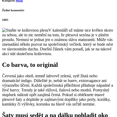
Kategorie
Móda
Žádné komentáře
1005
V kalendáři už máme sice květen skoro
za sebou, ale to nic nemění na tom, že plesová sezóna je v plném
proudu. Nemusí se jednat jen o známou slávu maturantů. Může vás
znenadání někdo pozvat na společenský večírek, který se bude nést
ve slavnostním duchu. Dnešní článek vám poradí, jak se na takové
akci stát skutečnou královnou.
Co barva, to originál
Červená jako oheň, temně lahvově zelená, sytě žlutá nebo
dramatické indigo. Důležité je, nebát se barev, extravagance ani
výrazného líčení. Každá společenská příležitost přitahuje nápadné a
živé barvy. Trendy je také růžová, fialová nebo modrá. Pomyslný
stupínek stálosti opět zaujímá černá. Pokud si obléknete tmavé
plesové šaty a doplníte je zajímavými doplňky jako perly, korálky,
kamínky či výšivky, korunka na hlavě vás určitě nemine.
Šaty musí sedět a na dálku pohladit oko