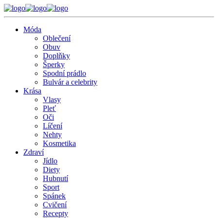
Móda
Oblečení
Obuv
Doplňky
Šperky
Spodní prádlo
Bulvár a celebrity
Krása
Vlasy
Pleť
Oči
Líčení
Nehty
Kosmetika
Zdraví
Jídlo
Diety
Hubnutí
Sport
Spánek
Cvičení
Recepty