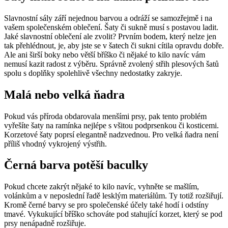
Slavnostní sály září nejednou barvou a odráží se samozřejmě i na
vašem společenském oblečení. Šaty či sukně musí s postavou ladit.
Jaké slavnostní oblečení ale zvolit? Prvním bodem, který nelze jen
tak přehlédnout, je, aby jste se v šatech či sukni cítila opravdu dobře.
Ale ani širší boky nebo větší bříško či nějaké to kilo navíc vám
nemusí kazit radost z výběru. Správně zvolený střih plesových šatů
spolu s doplňky spolehlivě všechny nedostatky zakryje.
Malá nebo velká ňadra
Pokud vás příroda obdarovala menšími prsy, pak tento problém
vyřešíte šaty na ramínka nejlépe s všitou podprsenkou či kosticemi.
Korzetové šaty poprsí elegantně nadzvednou. Pro velká ňadra není
příliš vhodný vykrojený výstřih.
Černá barva potěší baculky
Pokud chcete zakrýt nějaké to kilo navíc, vyhněte se mašlím,
volánkům a v neposlední řadě lesklým materiálům. Ty totiž rozšiřují.
Kromě černé barvy se pro společenské účely také hodí i odstíny
tmavé. Vykukující bříško schováte pod stahující korzet, který se pod
prsy nenápadně rozšiřuje.