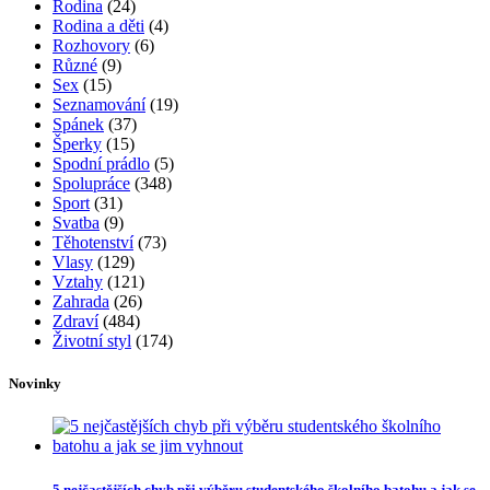
Rodina
(24)
Rodina a děti
(4)
Rozhovory
(6)
Různé
(9)
Sex
(15)
Seznamování
(19)
Spánek
(37)
Šperky
(15)
Spodní prádlo
(5)
Spolupráce
(348)
Sport
(31)
Svatba
(9)
Těhotenství
(73)
Vlasy
(129)
Vztahy
(121)
Zahrada
(26)
Zdraví
(484)
Životní styl
(174)
Novinky
5 nejčastějších chyb při výběru studentského školního batohu a jak se