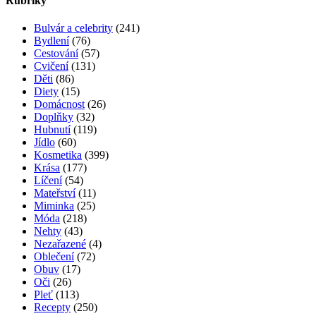
Rubriky
Bulvár a celebrity
(241)
Bydlení
(76)
Cestování
(57)
Cvičení
(131)
Děti
(86)
Diety
(15)
Domácnost
(26)
Doplňky
(32)
Hubnutí
(119)
Jídlo
(60)
Kosmetika
(399)
Krása
(177)
Líčení
(54)
Mateřství
(11)
Miminka
(25)
Móda
(218)
Nehty
(43)
Nezařazené
(4)
Oblečení
(72)
Obuv
(17)
Oči
(26)
Pleť
(113)
Recepty
(250)