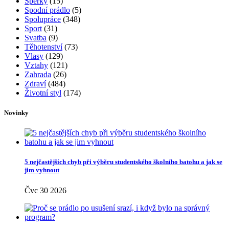
Šperky
(15)
Spodní prádlo
(5)
Spolupráce
(348)
Sport
(31)
Svatba
(9)
Těhotenství
(73)
Vlasy
(129)
Vztahy
(121)
Zahrada
(26)
Zdraví
(484)
Životní styl
(174)
Novinky
5 nejčastějších chyb při výběru studentského školního batohu a jak se
jim vyhnout
Čvc 30 2026