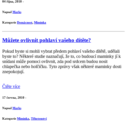
04 října, 2010 -
Napsal
Marks
Kategorie
Domácnost
,
Miminka
Můžete ovlivnit pohlaví vašeho dítěte?
Pokud byste si mohli vybrat předem pohlaví vašeho dítětě, udělali
byste to? Některé studie naznačují, že to, co budoucí maminky jí k
snídani může pomoci ovlivnit, zda pod srdcem budou nosit
chlapečka nebo holčičku. Tyto zprávy však některé maminky dosti
znepokojují.
Čtěte více
17 června, 2010 -
Napsal
Marks
Kategorie
Miminka
,
Těhotenství