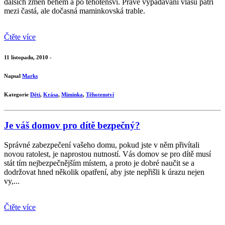
dalších změn během a po těhotensví. Právě vypadávání vlasů patří
mezi častá, ale dočasná maminkovská trable.
Čtěte více
11 listopadu, 2010 -
Napsal
Marks
Kategorie
Děti
,
Krása
,
Miminka
,
Těhotenství
Je váš domov pro dítě bezpečný?
Správné zabezpečení vašeho domu, pokud jste v něm přivítali
novou ratolest, je naprostou nutností. Vás domov se pro dítě musí
stát tím nejbezpečnějším místem, a proto je dobré naučit se a
dodržovat hned několik opatření, aby jste nepřišli k úrazu nejen
vy,...
Čtěte více