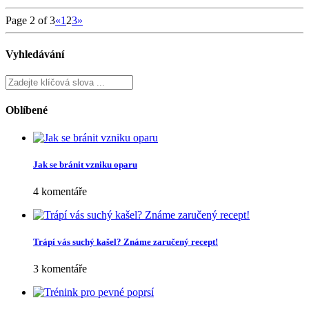
Page 2 of 3
«
1
2
3
»
Vyhledávání
Oblíbené
Jak se bránit vzniku oparu
4 komentáře
Trápí vás suchý kašel? Známe zaručený recept!
3 komentáře