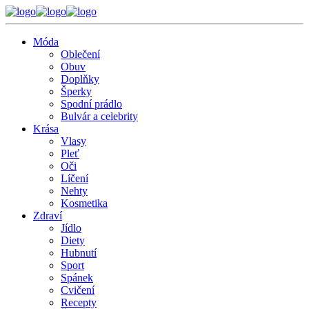
Móda
Oblečení
Obuv
Doplňky
Šperky
Spodní prádlo
Bulvár a celebrity
Krása
Vlasy
Pleť
Oči
Líčení
Nehty
Kosmetika
Zdraví
Jídlo
Diety
Hubnutí
Sport
Spánek
Cvičení
Recepty