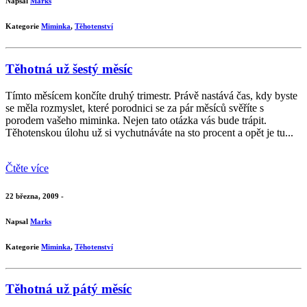
Napsal
Marks
Kategorie
Miminka
,
Těhotenství
Těhotná už šestý měsíc
Tímto měsícem končíte druhý trimestr. Právě nastává čas, kdy byste
se měla rozmyslet, které porodnici se za pár měsíců svěříte s
porodem vašeho miminka. Nejen tato otázka vás bude trápit.
Těhotenskou úlohu už si vychutnáváte na sto procent a opět je tu...
Čtěte více
22 března, 2009 -
Napsal
Marks
Kategorie
Miminka
,
Těhotenství
Těhotná už pátý měsíc