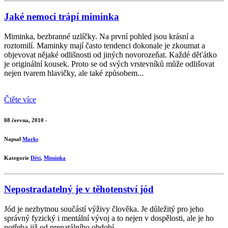
Jaké nemoci trápí miminka
Miminka, bezbranné uzlíčky. Na první pohled jsou krásní a
roztomilí. Maminky mají často tendenci dokonale je zkoumat a
objevovat nějaké odlišnosti od jiných novorozeňat. Každé děťátko
je originální kousek. Proto se od svých vrstevníků může odlišovat
nejen tvarem hlavičky, ale také způsobem...
Čtěte více
08 června, 2010 -
Napsal
Marks
Kategorie
Děti
,
Miminka
Nepostradatelný je v těhotenství jód
Jód je nezbytnou součástí výživy člověka. Je důležitý pro jeho
správný fyzický i mentální vývoj a to nejen v dospělosti, ale je ho
potřeba již od prenatálního období.