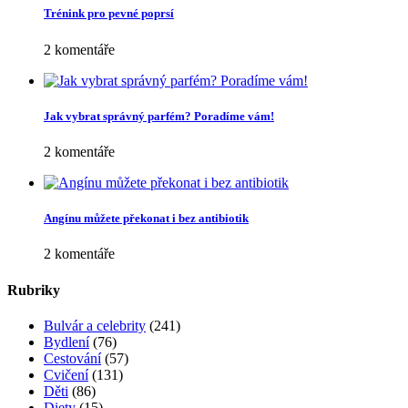
Trénink pro pevné poprsí
2 komentáře
Jak vybrat správný parfém? Poradíme vám!
2 komentáře
Angínu můžete překonat i bez antibiotik
2 komentáře
Rubriky
Bulvár a celebrity
(241)
Bydlení
(76)
Cestování
(57)
Cvičení
(131)
Děti
(86)
Diety
(15)