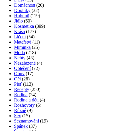
Domácnost
(26)
Doplňky
(32)
Hubnutí
(119)
Jídlo
(60)
Kosmetika
(399)
Krása
(177)
Líčení
(54)
Mateřství
(11)
Miminka
(25)
Móda
(218)
Nehty
(43)
Nezařazené
(4)
Oblečení
(72)
Obuv
(17)
Oči
(26)
Pleť
(113)
Recepty
(250)
Rodina
(24)
Rodina a děti
(4)
Rozhovory
(6)
Různé
(9)
Sex
(15)
Seznamování
(19)
Spánek
(37)