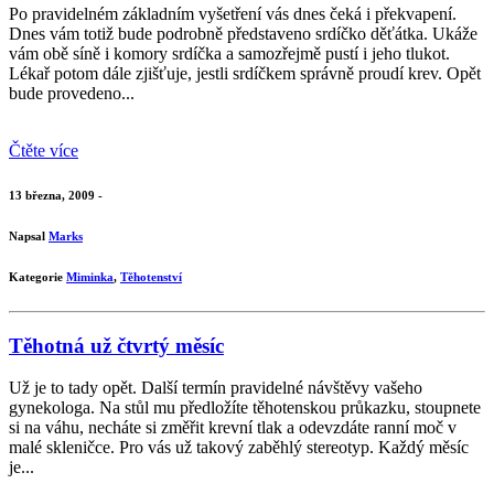
Po pravidelném základním vyšetření vás dnes čeká i překvapení.
Dnes vám totiž bude podrobně představeno srdíčko děťátka. Ukáže
vám obě síně i komory srdíčka a samozřejmě pustí i jeho tlukot.
Lékař potom dále zjišťuje, jestli srdíčkem správně proudí krev. Opět
bude provedeno...
Čtěte více
13 března, 2009 -
Napsal
Marks
Kategorie
Miminka
,
Těhotenství
Těhotná už čtvrtý měsíc
Už je to tady opět. Další termín pravidelné návštěvy vašeho
gynekologa. Na stůl mu předložíte těhotenskou průkazku, stoupnete
si na váhu, necháte si změřit krevní tlak a odevzdáte ranní moč v
malé skleničce. Pro vás už takový zaběhlý stereotyp. Každý měsíc
je...