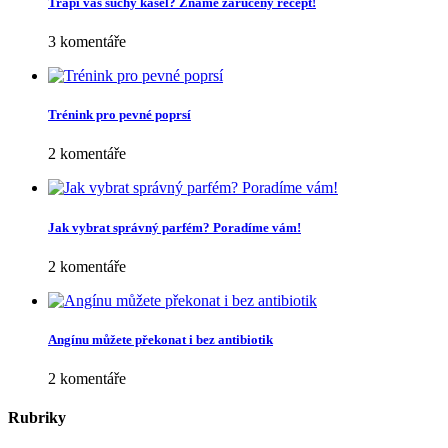
Trápí vás suchý kašel? Známe zaručený recept!
3 komentáře
Trénink pro pevné poprsí
2 komentáře
Jak vybrat správný parfém? Poradíme vám!
2 komentáře
Angínu můžete překonat i bez antibiotik
2 komentáře
Rubriky