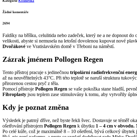
Kategorie
Kosmetika
Žádné komentáře
2694
Faldíky na bříšku, celulitida nebo zadeček, který ne a ne dopnout d
velikosti, abyste si nemusela na letošní dovolenou kupovat nové pla
Dvořákové
ve Vratislavském domě v Třeboni na náměstí.
Zázrak jménem Pollogen Regen
Tento přístroj pracuje s jedinečnou
tripolární radiofrekvenční energi
až na neuvěřitelných 43°C. Při této teplotě se naruší struktura tuko
přirozenou cestou pryč z těla.
Pomocí přístroje
Pollogen Regen
se vaše pokožka stane hladší, pevněj
Fibroplasty
jsou teplem zase stimulovány k tomu, aby vytvořily úpln
Kdy je poznat změna
Výsledek je patrný dříve, než byste řekli švec. Dostavuje se téměř o
ošetřování přístrojem
Pollogen Regen
k úbytku
1 – 4 cm v obvodu.
N
Po celé kúře, což je maximálně 8 – 10 ošetření, bývá celkový úbytek j
říká, nic není zadarmo, a proto se vyplatí dodržovat rady Mirky Dvoř