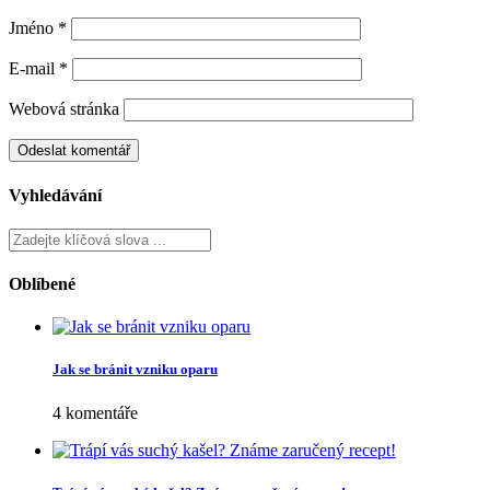
Jméno
*
E-mail
*
Webová stránka
Vyhledávání
Oblíbené
Jak se bránit vzniku oparu
4 komentáře