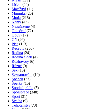
Krása
(177)
Líčení
(54)
Mateřství
(11)
Miminka
(25)
Móda
(218)
Nehty
(43)
Nezařazené
(4)
Oblečení
(72)
Obuv
(17)
Oči
(26)
Pleť
(113)
Recepty
(250)
Rodina
(24)
Rodina a děti
(4)
Rozhovory
(6)
Různé
(9)
Sex
(15)
Seznamování
(19)
Spánek
(37)
Šperky
(15)
Spodní prádlo
(5)
Spolupráce
(348)
Sport
(31)
Svatba
(9)
Těhotenství
(73)