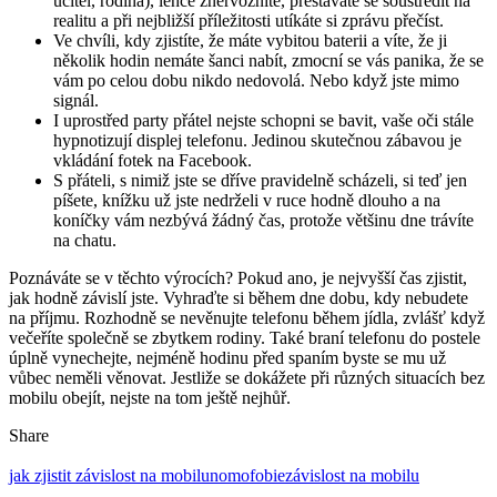
učitel, rodina), lehce znervózníte, přestáváte se soustředit na
realitu a při nejbližší příležitosti utíkáte si zprávu přečíst.
Ve chvíli, kdy zjistíte, že máte vybitou baterii a víte, že ji
několik hodin nemáte šanci nabít, zmocní se vás panika, že se
vám po celou dobu nikdo nedovolá. Nebo když jste mimo
signál.
I uprostřed party přátel nejste schopni se bavit, vaše oči stále
hypnotizují displej telefonu. Jedinou skutečnou zábavou je
vkládání fotek na Facebook.
S přáteli, s nimiž jste se dříve pravidelně scházeli, si teď jen
píšete, knížku už jste nedrželi v ruce hodně dlouho a na
koníčky vám nezbývá žádný čas, protože většinu dne trávíte
na chatu.
Poznáváte se v těchto výrocích? Pokud ano, je nejvyšší čas zjistit,
jak hodně závislí jste. Vyhraďte si během dne dobu, kdy nebudete
na příjmu. Rozhodně se nevěnujte telefonu během jídla, zvlášť když
večeříte společně se zbytkem rodiny. Také braní telefonu do postele
úplně vynechejte, nejméně hodinu před spaním byste se mu už
vůbec neměli věnovat. Jestliže se dokážete při různých situacích bez
mobilu obejít, nejste na tom ještě nejhůř.
Share
jak zjistit závislost na mobilu
nomofobie
závislost na mobilu