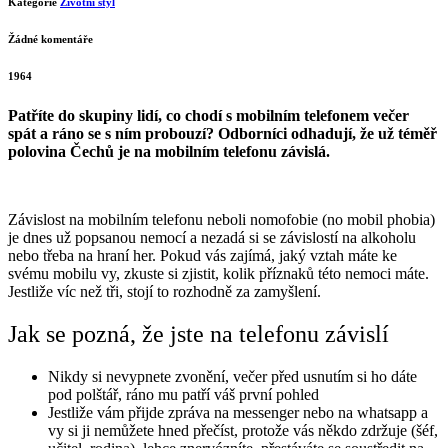
Kategorie
Životní styl
Žádné komentáře
1964
Patříte do skupiny lidí, co chodí s mobilním telefonem večer
spát a ráno se s ním probouzí? Odborníci odhadují, že už téměř
polovina Čechů je na mobilním telefonu závislá.
Závislost na mobilním telefonu neboli nomofobie (no mobil phobia)
je dnes už popsanou nemocí a nezadá si se závislostí na alkoholu
nebo třeba na hraní her. Pokud vás zajímá, jaký vztah máte ke
svému mobilu vy, zkuste si zjistit, kolik příznaků této nemoci máte.
Jestliže víc než tři, stojí to rozhodně za zamyšlení.
Jak se pozná, že jste na telefonu závislí
Nikdy si nevypnete zvonění, večer před usnutím si ho dáte
pod polštář, ráno mu patří váš první pohled
Jestliže vám přijde zpráva na messenger nebo na whatsapp a
vy si ji nemůžete hned přečíst, protože vás někdo zdržuje (šéf,