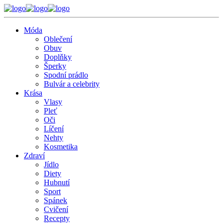
Móda
Oblečení
Obuv
Doplňky
Šperky
Spodní prádlo
Bulvár a celebrity
Krása
Vlasy
Pleť
Oči
Líčení
Nehty
Kosmetika
Zdraví
Jídlo
Diety
Hubnutí
Sport
Spánek
Cvičení
Recepty