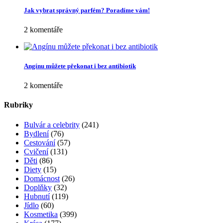
Jak vybrat správný parfém? Poradíme vám!
2 komentáře
Angínu můžete překonat i bez antibiotik
2 komentáře
Rubriky
Bulvár a celebrity
(241)
Bydlení
(76)
Cestování
(57)
Cvičení
(131)
Děti
(86)
Diety
(15)
Domácnost
(26)
Doplňky
(32)
Hubnutí
(119)
Jídlo
(60)
Kosmetika
(399)