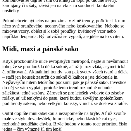
kombinovat se dají se vším od krátkých topů po dlouhé svetry,
kardigany či s šaty, závisí jen na vkusu a soudnosti konkrétní
nositelky.
Pokud chcete být letos na podzim a v zimě trendy, pořiďte si k nim
něco sytě oranžového, neonového nebo kostkovaného. Nebojte se
mixovat vzory, obléct si k sobě proužky, květinový vzor nebo
například leoparda. Být odvážná se vyplatí, ale jděte na to s citem.
Midi, maxi a pánské sako
Když prozkoumáte ulice evropských metropolí, nejde si nevšimnout
toho, že se prodloužila délka sukně, ať už je rozevlátá, asymetrická
či oflitrovaná. Aktuálními trendy jsou pak svetry všech tvarů a délek
– stačí jen kousek zastrčit do sukně či kalhot a jste dokonale in.
Nejžavějším hitem letošního podzimu pak je pánské sako. Investice
do něj se vám vyplatí, protože tento trend rozhodně nebude
záležitost jedné sezóny. Zároveň se pro letošek vybavte do zásoby
roláky, ať už tenkými do pasu, které budou skvělým společníkem
pod trendy sakem, nebo velkými kousky, v nichž se doslova ztratíte.
Outfit doplňte minikabelkou a nezapomeňte na brýle. Ať už zvolíte
malé ve stylu devadesátek, futuristické, nebo klasické cat eyes,
rozhodně neuděláte chybu. Brýle budou v tomto roce prioritou číslo
jedna – čím výraznější, tím lepší.