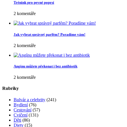
Trénink pro pevné poprsí
2 komentáře
Jak vybrat správný parfém? Poradíme vám!
2 komentáře
Angínu můžete překonat i bez antibiotik
2 komentáře
Rubriky
Bulvár a celebrity
(241)
Bydlení
(76)
Cestování
(57)
Cvičení
(131)
Děti
(86)
Diety
(15)