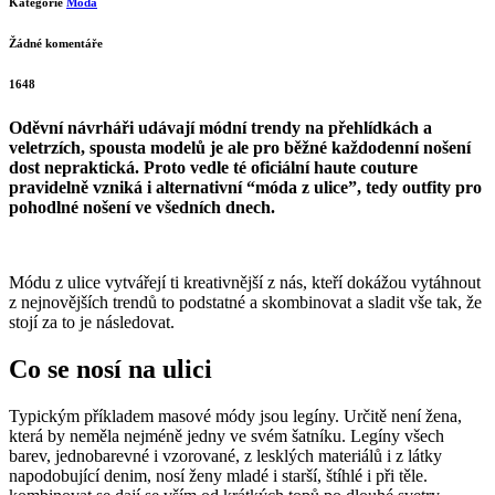
Kategorie
Móda
Žádné komentáře
1648
Oděvní návrháři udávají módní trendy na přehlídkách a
veletrzích, spousta modelů je ale pro běžné každodenní nošení
dost nepraktická. Proto vedle té oficiální haute couture
pravidelně vzniká i alternativní “móda z ulice”, tedy outfity pro
pohodlné nošení ve všedních dnech.
Módu z ulice vytvářejí ti kreativnější z nás, kteří dokážou vytáhnout
z nejnovějších trendů to podstatné a skombinovat a sladit vše tak, že
stojí za to je následovat.
Co se nosí na ulici
Typickým příkladem masové módy jsou legíny. Určitě není žena,
která by neměla nejméně jedny ve svém šatníku. Legíny všech
barev, jednobarevné i vzorované, z lesklých materiálů i z látky
napodobující denim, nosí ženy mladé i starší, štíhlé i při těle.