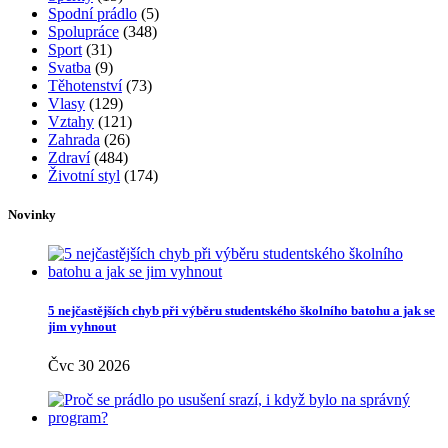
Spodní prádlo
(5)
Spolupráce
(348)
Sport
(31)
Svatba
(9)
Těhotenství
(73)
Vlasy
(129)
Vztahy
(121)
Zahrada
(26)
Zdraví
(484)
Životní styl
(174)
Novinky
5 nejčastějších chyb při výběru studentského školního batohu a jak se
jim vyhnout
Čvc 30 2026