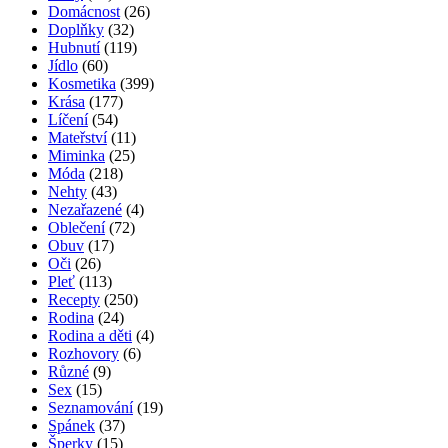
Domácnost
(26)
Doplňky
(32)
Hubnutí
(119)
Jídlo
(60)
Kosmetika
(399)
Krása
(177)
Líčení
(54)
Mateřství
(11)
Miminka
(25)
Móda
(218)
Nehty
(43)
Nezařazené
(4)
Oblečení
(72)
Obuv
(17)
Oči
(26)
Pleť
(113)
Recepty
(250)
Rodina
(24)
Rodina a děti
(4)
Rozhovory
(6)
Různé
(9)
Sex
(15)
Seznamování
(19)
Spánek
(37)
Šperky
(15)