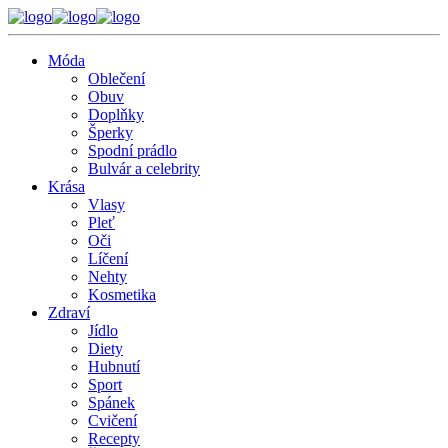
Móda
Oblečení
Obuv
Doplňky
Šperky
Spodní prádlo
Bulvár a celebrity
Krása
Vlasy
Pleť
Oči
Líčení
Nehty
Kosmetika
Zdraví
Jídlo
Diety
Hubnutí
Sport
Spánek
Cvičení
Recepty