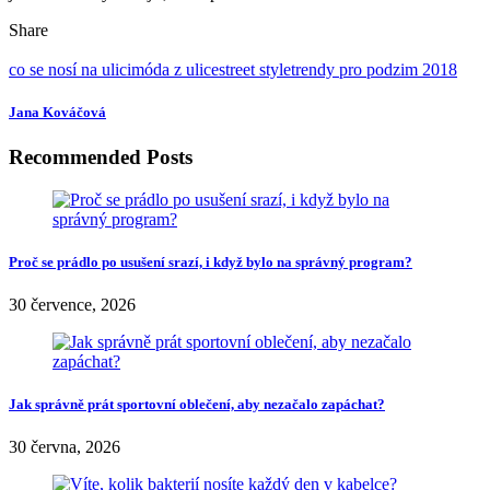
Share
co se nosí na ulici
móda z ulice
street style
trendy pro podzim 2018
Jana Kováčová
Recommended Posts
Proč se prádlo po usušení srazí, i když bylo na správný program?
30 července, 2026
Jak správně prát sportovní oblečení, aby nezačalo zapáchat?
30 června, 2026