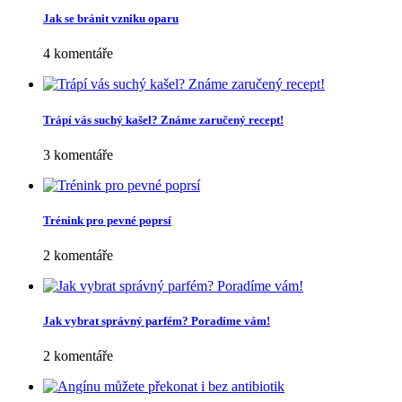
Komentář
*
Jméno
*
E-mail
*
Webová stránka
Vyhledávání
Oblíbené