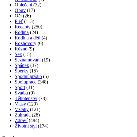
Angínu můžete překonat i bez antibiotik
2 komentáře
Rubriky
Bulvár a celebrity
(241)
Bydlení
(76)
Cestování
(57)
Cvičení
(131)
Děti
(86)
Diety
(15)
Domácnost
(26)
Doplňky
(32)
Hubnutí
(119)
Jídlo
(60)
Kosmetika
(399)
Krása
(177)
Líčení
(54)
Mateřství
(11)
Miminka
(25)
Móda
(218)