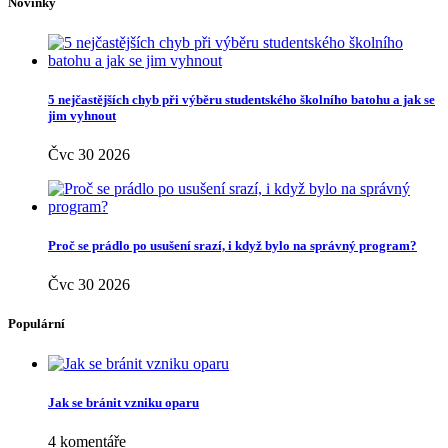
Nehty
(43)
Nezařazené
(4)
Oblečení
(72)
Obuv
(17)
Oči
(26)
Pleť
(113)
Recepty
(250)
Rodina
(24)
Rodina a děti
(4)
Rozhovory
(6)
Různé
(9)
Sex
(15)
Seznamování
(19)
Spánek
(37)
Šperky
(15)
Spodní prádlo
(5)
Spolupráce
(348)
Sport
(31)
Svatba
(9)
Těhotenství
(73)
Vlasy
(129)
Vztahy
(121)
Zahrada
(26)
Zdraví
(484)
Životní styl
(174)