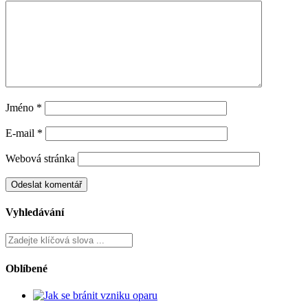
Jaké chyby děláme při odličování a proč nás za ně pleť trestá?
06 října, 2025
Nemáte čas na make-up? Vyzkoušejte trend untouched face
30 dubna, 2025
Jaké zvolit líčení podle barvy a tvaru očí?
31 října, 2023
Napsat komentář
Vaše e-mailová adresa nebude zveřejněna.
Vyžadované informace
jsou označeny
*