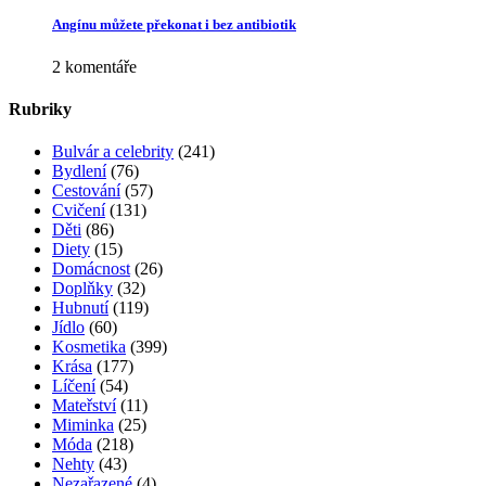
Jak se bránit vzniku oparu
4 komentáře
Trápí vás suchý kašel? Známe zaručený recept!
3 komentáře
Trénink pro pevné poprsí
2 komentáře
Jak vybrat správný parfém? Poradíme vám!
2 komentáře