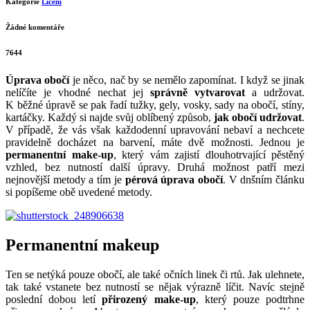
Metody úpravy obočí
Napsal
Gabriela Kortova
02 září, 2015