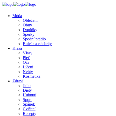
Móda
Oblečení
Obuv
Doplňky
Šperky
Spodní prádlo
Bulvár a celebrity
Krása
Vlasy
Pleť
Oči
Líčení
Nehty
Kosmetika
Zdraví
Jídlo
Diety
Hubnutí
Sport
Spánek
Cvičení
Recepty