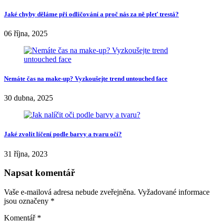
metody je možné obočí zhustit,
upravit jeho tvar
a dokonce
nakreslit
zcela nové obočí
, jestliže jste o něj z nějakých důvodů
přišly. Po zákroku, stejně, jako u
permanentního make-upu
se
doporučuje po třech měsících korekce. Následně vám
takto
upravené obočí vydrží hodně dlouhou dobu
. Výhodou této
techniky je, že obočí vypadá skutečně zcela realisticky.
Share
obočí
permanentní make-up
Gabriela Kortova
Když dojde na to popsat druhé lidi, jde nám to velmi snadno.
Ovšem pokud má člověk popsat sám sebe je to složitější. Začnu tedy
tím nejzákladnějším. Jmenuji se Gabriela a jsem 72 ročník, takže už
něco pamatuji :) Největším žroutem mého času je psaní článků a já
jsem za to moc ráda. Pořád je toho spousta, co se člověk může učit.
Mimo jiné si snažím vymezit čas pro sport a ruční tvorbu.
Recommended Posts