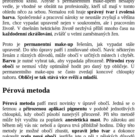
Kategorie
Líčení
Žádné komentáře
7644
Úprava obočí
je něco, nač by se nemělo zapomínat. I když se jinak
nelíčíte je vhodné nechat jej
správně vytvarovat
a udržovat.
K běžné úpravě se pak řadí tužky, gely, vosky, sady na obočí, stíny,
kartáčky. Každý si najde svůj oblíbený způsob,
jak obočí udržovat
.
V případě, že vás však každodenní upravování nebaví a nechcete
pravidelně docházet na barvení, máte dvě možnosti. Jednou je
permanentní make-up
, který vám zajistí dlouhotrvající pěstěný
vzhled, bez nutností další úpravy. Druhá možnost patří mezi
nejnovější metody a tím je
pérová úprava obočí
. V dnšním článku
si popíšeme obě uvedené metody.
Permanentní makeup
Ten se netýká pouze obočí, ale také očních linek či rtů. Jak ulehnete,
tak také vstanete bez nutností se nějak výrazně líčit. Navíc stejně