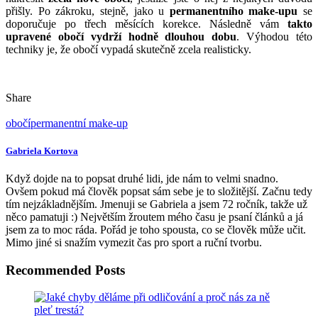
poslední dobou letí
přirozený make-up
, který pouze podtrhne
přirozenou krásu. Abyste s permanentním make-upem nešláply
vedle, je vhodné se obrátit na profesionály, kteří už mají v tomto
ohledu něco za sebou. Nemalou roli hraje
správný tvar i zvolená
barva
. Společenské a pracovní nároky se neustále zvyšují a většina
žen, chce vypadat upraveně nejen v soukromém, ale i pracovním
životě. V dnešním hektickém životě nezbývá příliš mnoho času na
každodenní zkrášlování
, zvlášť u velmi zaměstnaných žen.
Proto je
permanentní make-up
řešením, jak vypadat stále
upraveně. Do této úpravy patří i zmiňované obočí. Navíc některým
ženám z různých důvodů, může obočí v určitých místech i chybět.
Barvu
je nutné vybrat tak, aby vypadala přirozeně.
Přírodní rysy
obočí
se nemusí vždy optimálně hodit pro daný typ obličeje. U
permanentního make-upu se často zvedají koncové chloupky
nahoru.
Obličej se tak stává více svěží a mladší
.
Pérová metoda
Pérová metoda
patří mezi novinky v úpravě obočí. Jedná se o
šetrnou a
přirozenou aplikaci pigmentu
v podobě jednotlivých
chloupků, kdy obočí působí nanejvýš přirozeně. Při této metodě
může být využita za poplatek
anestetická mast
. Po zákroku ani
během něj vás nic nebolí a úprava trvá přibližně hodinu. Díky této