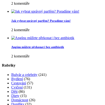
2 komentáře
Jak vybrat správný parfém? Poradíme vám!
2 komentáře
Angínu můžete překonat i bez antibiotik
2 komentáře
Rubriky
Bulvár a celebrity
(241)
Bydlení
(76)
Cestování
(57)
Cvičení
(131)
Děti
(86)
Diety
(15)
Domácnost
(26)
Doplňky
(32)