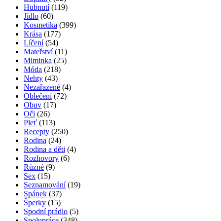
Hubnutí
(119)
Jídlo
(60)
Kosmetika
(399)
Krása
(177)
Líčení
(54)
Mateřství
(11)
Miminka
(25)
Móda
(218)
Nehty
(43)
Nezařazené
(4)
Oblečení
(72)
Obuv
(17)
Oči
(26)
Pleť
(113)
Recepty
(250)
Rodina
(24)
Rodina a děti
(4)
Rozhovory
(6)
Různé
(9)
Sex
(15)
Seznamování
(19)
Spánek
(37)
Šperky
(15)
Spodní prádlo
(5)
Spolupráce
(348)