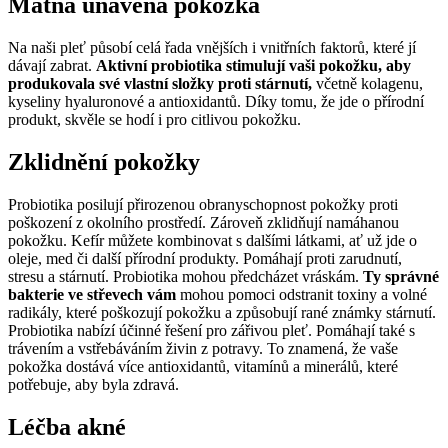
Matná unavená pokožka
Na naši pleť působí celá řada vnějších i vnitřních faktorů, které jí
dávají zabrat.
Aktivní probiotika stimulují vaši pokožku, aby
produkovala své vlastní složky proti stárnutí,
včetně kolagenu,
kyseliny hyaluronové a antioxidantů. Díky tomu, že jde o přírodní
produkt, skvěle se hodí i pro citlivou pokožku.
Zklidnění pokožky
Probiotika posilují přirozenou obranyschopnost pokožky proti
poškození z okolního prostředí. Zároveň zklidňují namáhanou
pokožku. Kefír můžete kombinovat s dalšími látkami, ať už jde o
oleje, med či další přírodní produkty. Pomáhají proti zarudnutí,
stresu a stárnutí. Probiotika mohou předcházet vráskám.
Ty správné
bakterie ve střevech vám
mohou pomoci odstranit toxiny a volné
radikály, které poškozují pokožku a způsobují rané známky stárnutí.
Probiotika nabízí účinné řešení pro zářivou pleť. Pomáhají také s
trávením a vstřebáváním živin z potravy. To znamená, že vaše
pokožka dostává více antioxidantů, vitamínů a minerálů, které
potřebuje, aby byla zdravá.
Léčba akné