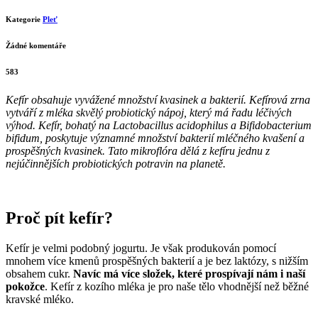
Kategorie
Pleť
Žádné komentáře
583
Kefír obsahuje vyvážené množství kvasinek a bakterií. Kefírová zrna
vytváří z mléka skvělý probiotický nápoj, který má řadu léčivých
výhod. Kefír, bohatý na Lactobacillus acidophilus a Bifidobacterium
bifidum, poskytuje významné množství bakterií mléčného kvašení a
prospěšných kvasinek. Tato mikroflóra dělá z kefíru jednu z
nejúčinnějších probiotických potravin na planetě.
Proč pít kefír?
Kefír je velmi podobný jogurtu. Je však produkován pomocí
mnohem více kmenů prospěšných bakterií a je bez laktózy, s nižším
obsahem cukr.
Navíc má více složek, které prospívají nám i naší
pokožce
. Kefír z kozího mléka je pro naše tělo vhodnější než běžné
kravské mléko.