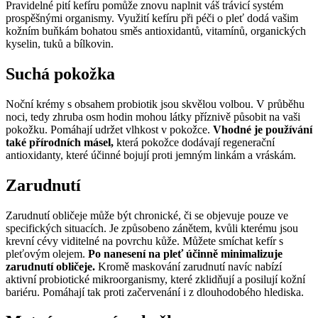
Pravidelné pití kefíru pomůže znovu naplnit váš trávicí systém
prospěšnými organismy. Využití kefíru při péči o pleť dodá vašim
kožním buňkám bohatou směs antioxidantů, vitamínů, organických
kyselin, tuků a bílkovin.
Suchá pokožka
Noční krémy s obsahem probiotik jsou skvělou volbou. V průběhu
noci, tedy zhruba osm hodin mohou látky příznivě působit na vaši
pokožku. Pomáhají udržet vlhkost v pokožce.
Vhodné je používání
také přírodních másel,
která pokožce dodávají regenerační
antioxidanty, které účinné bojují proti jemným linkám a vráskám.
Zarudnutí
Zarudnutí obličeje může být chronické, či se objevuje pouze ve
specifických situacích. Je způsobeno zánětem, kvůli kterému jsou
krevní cévy viditelné na povrchu kůže. Můžete smíchat kefír s
pleťovým olejem.
Po nanesení na pleť účinně minimalizuje
zarudnutí obličeje.
Kromě maskování zarudnutí navíc nabízí
aktivní probiotické mikroorganismy, které zklidňují a posilují kožní
bariéru. Pomáhají tak proti začervenání i z dlouhodobého hlediska.