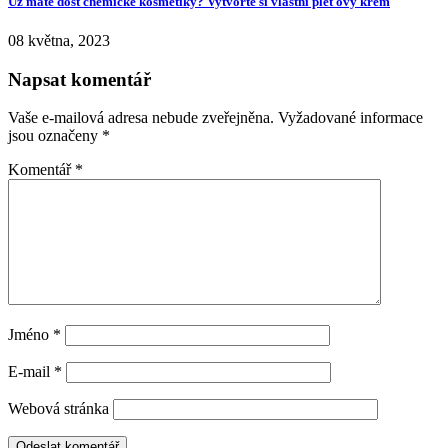
Už máte dost chemické kosmetiky? Vytvořte si vlastní pleťový krém
08 května, 2023
Napsat komentář
Vaše e-mailová adresa nebude zveřejněna.
Vyžadované informace
jsou označeny
*
Komentář
*
Jméno
*
E-mail
*
Webová stránka