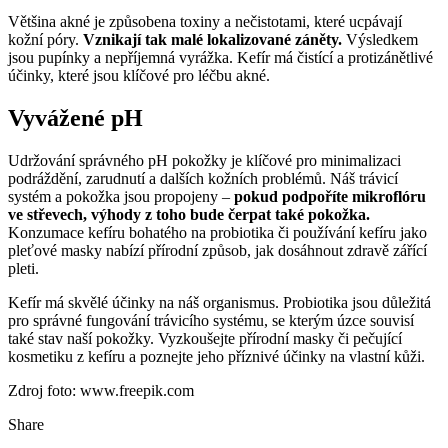
Většina akné je způsobena toxiny a nečistotami, které ucpávají
kožní póry.
Vznikají tak malé lokalizované záněty.
Výsledkem
jsou pupínky a nepříjemná vyrážka. Kefír má čistící a protizánětlivé
účinky, které jsou klíčové pro léčbu akné.
Vyvážené pH
Udržování správného pH pokožky je klíčové pro minimalizaci
podráždění, zarudnutí a dalších kožních problémů. Náš trávicí
systém a pokožka jsou propojeny –
pokud podpoříte mikroflóru
ve střevech, výhody z toho bude čerpat také pokožka.
Konzumace kefíru bohatého na probiotika či používání kefíru jako
pleťové masky nabízí přírodní způsob, jak dosáhnout zdravě zářící
pleti.
Kefír má skvělé účinky na náš organismus. Probiotika jsou důležitá
pro správné fungování trávicího systému, se kterým úzce souvisí
také stav naší pokožky. Vyzkoušejte přírodní masky či pečující
kosmetiku z kefíru a poznejte jeho příznivé účinky na vlastní kůži.
Zdroj foto: www.freepik.com
Share