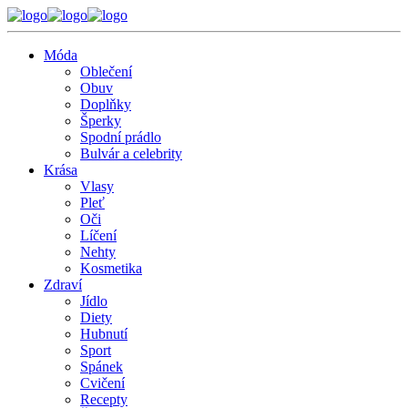
Móda
Oblečení
Obuv
Doplňky
Šperky
Spodní prádlo
Bulvár a celebrity
Krása
Vlasy
Pleť
Oči
Líčení
Nehty
Kosmetika
Zdraví
Jídlo
Diety
Hubnutí
Sport
Spánek
Cvičení
Recepty