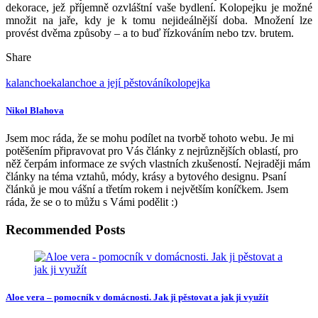
Kolopejce vyhovuje prakticky jakékoli umístění, proto si nemusíte
příliš lámat hlavu nad výběrem místa – doporučíme jen volit takové
místečko, kde nebude vystavena přímému slunečnímu světlu.
Dobrou zprávou je, že je nenáročná na vodu a rovněž i na vlhkost
vzduchu, což znamená, že byste jí měli zalévat měkkou a nejlépe
odstátou vodou. Jestliže kolopejku umístíte na chladné místo, pak se
může stát, že vám rostlinka neporoste.
Hnojení rostliny a výběr substrátu
V období od března do září doporučujeme rostlinku 1 x za 14 dní
přehnojit pomocí speciálního tekutého hnojiva určeného pro
kaktusy. Mladé rostliny by se měly přesazovat jedenkrát ročně, starší
rostliny stačí přesadit každé 2 až 3 roky. Kolopejku byste měli
zasadit do širokého, ale nízkého květináče. Co se substrátu týče,
dejte si záležet, abyste pořídili takový, který bude obsahovat 2 díly
drnovky, 1 díl listovky, 1 díl kompostové zeminy a 1 díl písku. Není
na škodu, pokud do zeminy přidáte ještě trochu dřevěného uhlí a
antuky – tím nemůžete nic zkazit.
Množení
Krása kalanchoe vás možná nadchne natolik, že zatoužíte po jejím