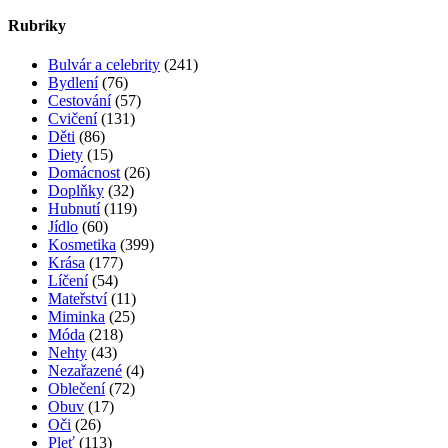
Trápí vás suchý kašel? Známe zaručený recept!
3 komentáře
Trénink pro pevné poprsí
2 komentáře
Jak vybrat správný parfém? Poradíme vám!
2 komentáře
Angínu můžete překonat i bez antibiotik
2 komentáře