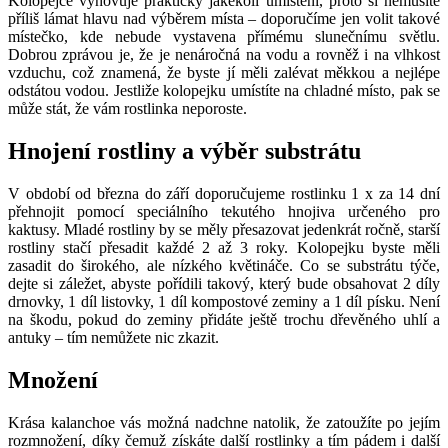
Kategorie
Zahrada
1 komentář
15516
Kalanchoe –
rovněž známá jako kolopejka
– právem patří mezi
nejoblíbenější pokojové rostliny, k jejichž pěstování se uchyluje stále
více lidí především pro jejich nenáročnost a velice přitažlivý vzhled.
Jedná se o rostlinku spadající mezi čeleď tlusticovitých a původem
je ze severního Madagaskaru, kde je i v dnešní době hojně
pěstována. Kalanchoe má vícero odrůd, přičemž mezi ty nejznámější
patří
daigremontiana, blossfeldiana, pinnata, manginii a tubiflora
.
Zaujala i vás představa zajímavé dekorace v podobě kolopejky a
nyní přemýšlíte, zda se pustit do jejího pěstování? Pak vám radíme
jediné: s chutí do toho! Kolopejka není na pěstování vůbec náročná.
Máte-li i přesto pochybnosti, nechte si poradit dnešním článkem, kde
se na kalanchoe a její pěstování společně podíváme trochu zblízka.
Kalanchoe a její pěstování – jak na to?