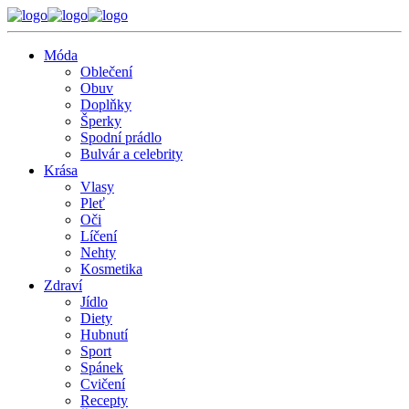
Móda
Oblečení
Obuv
Doplňky
Šperky
Spodní prádlo
Bulvár a celebrity
Krása
Vlasy
Pleť
Oči
Líčení
Nehty
Kosmetika
Zdraví
Jídlo
Diety
Hubnutí
Sport
Spánek
Cvičení
Recepty