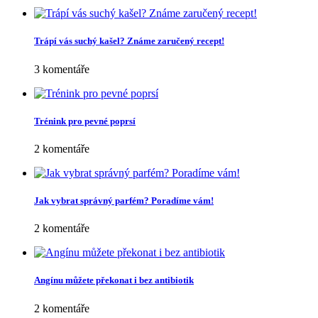
Jméno
*
E-mail
*
Webová stránka
Vyhledávání
Oblíbené
Jak se bránit vzniku oparu
4 komentáře