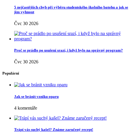
Pleť
(113)
Recepty
(250)
Rodina
(24)
Rodina a děti
(4)
Rozhovory
(6)
Různé
(9)
Sex
(15)
Seznamování
(19)
Spánek
(37)
Šperky
(15)
Spodní prádlo
(5)
Spolupráce
(348)
Sport
(31)
Svatba
(9)
Těhotenství
(73)
Vlasy
(129)
Vztahy
(121)
Zahrada
(26)
Zdraví
(484)
Životní styl
(174)
Novinky