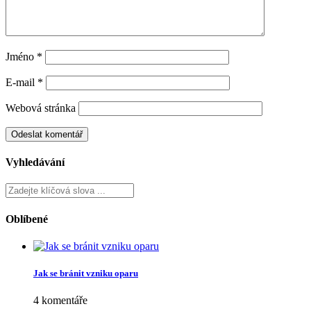
29 června, 2021
Jak se starat o vánoční hvězdu během roku
16 února, 2020
Jak vypěstovat avokádo
01 února, 2020
Napsat komentář
Vaše e-mailová adresa nebude zveřejněna.
Vyžadované informace
jsou označeny
*
Komentář
*