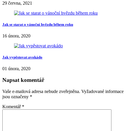
rozmnožení, díky čemuž získáte další rostlinky a tím pádem i další
dekorace, jež příjemně ozvláštní vaše bydlení. Kolopejku je možné
množit na jaře, kdy je k tomu nejideálnější doba. Množení lze
provést dvěma způsoby – a to buď řízkováním nebo tzv. brutem.
Share
kalanchoe
kalanchoe a její pěstování
kolopejka
Nikol Blahova
Jsem moc ráda, že se mohu podílet na tvorbě tohoto webu. Je mi
potěšením připravovat pro Vás články z nejrůznějších oblastí, pro
něž čerpám informace ze svých vlastních zkušeností. Nejraději mám
články na téma vztahů, módy, krásy a bytového designu. Psaní
článků je mou vášní a třetím rokem i největším koníčkem. Jsem
ráda, že se o to můžu s Vámi podělit :)
Recommended Posts
Aloe vera – pomocník v domácnosti. Jak ji pěstovat a jak ji využít