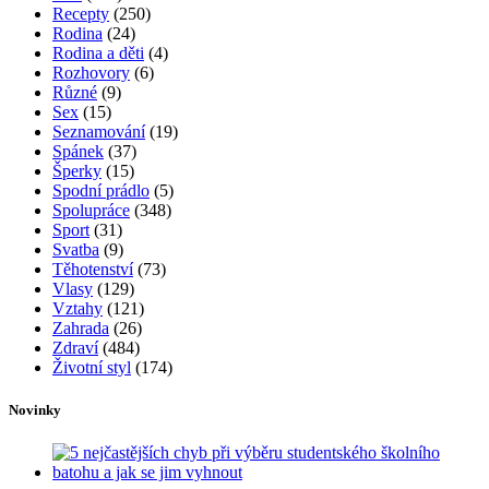
Rubriky
Bulvár a celebrity
(241)
Bydlení
(76)
Cestování
(57)
Cvičení
(131)
Děti
(86)
Diety
(15)
Domácnost
(26)
Doplňky
(32)
Hubnutí
(119)
Jídlo
(60)
Kosmetika
(399)
Krása
(177)
Líčení
(54)
Mateřství
(11)
Miminka
(25)
Móda
(218)
Nehty
(43)
Nezařazené
(4)
Oblečení
(72)
Obuv
(17)
Oči
(26)