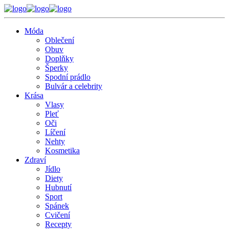
Móda
Oblečení
Obuv
Doplňky
Šperky
Spodní prádlo
Bulvár a celebrity
Krása
Vlasy
Pleť
Oči
Líčení
Nehty
Kosmetika
Zdraví
Jídlo
Diety
Hubnutí
Sport
Spánek
Cvičení
Recepty