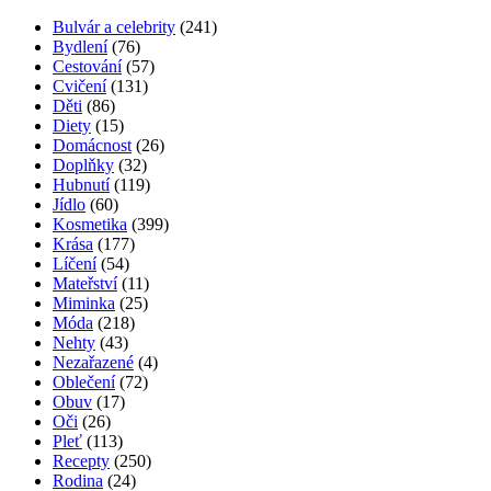
Bulvár a celebrity
(241)
Bydlení
(76)
Cestování
(57)
Cvičení
(131)
Děti
(86)
Diety
(15)
Domácnost
(26)
Doplňky
(32)
Hubnutí
(119)
Jídlo
(60)
Kosmetika
(399)
Krása
(177)
Líčení
(54)
Mateřství
(11)
Miminka
(25)
Móda
(218)
Nehty
(43)
Nezařazené
(4)
Oblečení
(72)
Obuv
(17)
Oči
(26)
Pleť
(113)
Recepty
(250)
Rodina
(24)