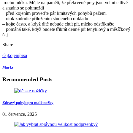
trochu mléka. Mějte na paměti, že překrvené prsy jsou velmi citlivé
a snadno se pohmoždí
– před kojením proveďte pár kmitavých pohybů pažemi
– otok zmírníte přiložením studeného obkladu
– kojte často, a když dítě nebude chtít pít, mléko odstříkněte
– pomáhá také, když budete třikrát denně pít fenyklový a měsíčkový
čaj
Share
čaj
kojení
prsa
Marks
Recommended Posts
Zdravý pohyb pro malé nožky
01 července, 2025