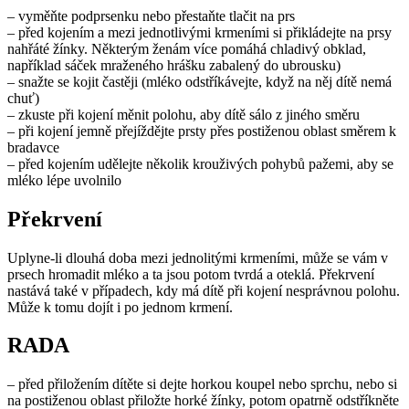
– vyměňte podprsenku nebo přestaňte tlačit na prs
– před kojením a mezi jednotlivými krmeními si přikládejte na prsy
nahřáté žínky. Některým ženám více pomáhá chladivý obklad,
například sáček mraženého hrášku zabalený do ubrousku)
– snažte se kojit častěji (mléko odstříkávejte, když na něj dítě nemá
chuť)
– zkuste při kojení měnit polohu, aby dítě sálo z jiného směru
– při kojení jemně přejíždějte prsty přes postiženou oblast směrem k
bradavce
– před kojením udělejte několik krouživých pohybů pažemi, aby se
mléko lépe uvolnilo
Překrvení
Uplyne-li dlouhá doba mezi jednolitými krmeními, může se vám v
prsech hromadit mléko a ta jsou potom tvrdá a oteklá. Překrvení
nastává také v případech, kdy má dítě při kojení nesprávnou polohu.
Může k tomu dojít i po jednom krmení.
RADA
– před přiložením dítěte si dejte horkou koupel nebo sprchu, nebo si
na postiženou oblast přiložte horké žínky, potom opatrně odstříkněte