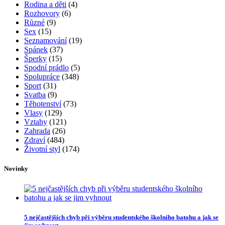
Rodina a děti
(4)
Rozhovory
(6)
Různé
(9)
Sex
(15)
Seznamování
(19)
Spánek
(37)
Šperky
(15)
Spodní prádlo
(5)
Spolupráce
(348)
Sport
(31)
Svatba
(9)
Těhotenství
(73)
Vlasy
(129)
Vztahy
(121)
Zahrada
(26)
Zdraví
(484)
Životní styl
(174)
Novinky
5 nejčastějších chyb při výběru studentského školního batohu a jak se