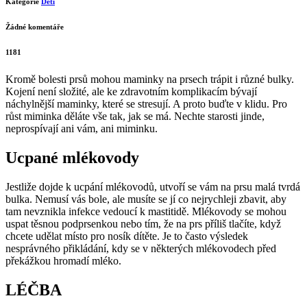
Kategorie
Děti
Žádné komentáře
1181
Kromě bolesti prsů mohou maminky na prsech trápit i různé bulky.
Kojení není složité, ale ke zdravotním komplikacím bývají
náchylnější maminky, které se stresují. A proto buďte v klidu. Pro
růst miminka děláte vše tak, jak se má. Nechte starosti jinde,
neprospívají ani vám, ani miminku.
Ucpané mlékovody
Jestliže dojde k ucpání mlékovodů, utvoří se vám na prsu malá tvrdá
bulka. Nemusí vás bole, ale musíte se jí co nejrychleji zbavit, aby
tam nevznikla infekce vedoucí k mastitidě. Mlékovody se mohou
uspat těsnou podprsenkou nebo tím, že na prs příliš tlačíte, když
chcete udělat místo pro nosík dítěte. Je to často výsledek
nesprávného přikládání, kdy se v některých mlékovodech před
překážkou hromadí mléko.
LÉČBA