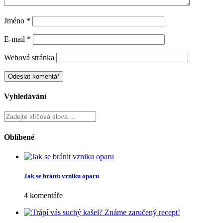
Jméno
*
E-mail
*
Webová stránka
Vyhledávání
Oblíbené
Jak se bránit vzniku oparu
4 komentáře