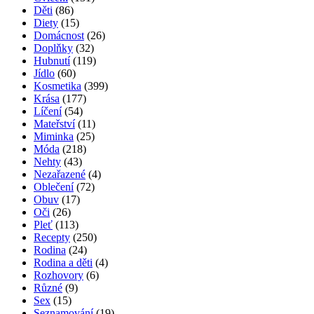
Děti
(86)
Diety
(15)
Domácnost
(26)
Doplňky
(32)
Hubnutí
(119)
Jídlo
(60)
Kosmetika
(399)
Krása
(177)
Líčení
(54)
Mateřství
(11)
Miminka
(25)
Móda
(218)
Nehty
(43)
Nezařazené
(4)
Oblečení
(72)
Obuv
(17)
Oči
(26)
Pleť
(113)
Recepty
(250)
Rodina
(24)
Rodina a děti
(4)
Rozhovory
(6)
Různé
(9)
Sex
(15)
Seznamování
(19)