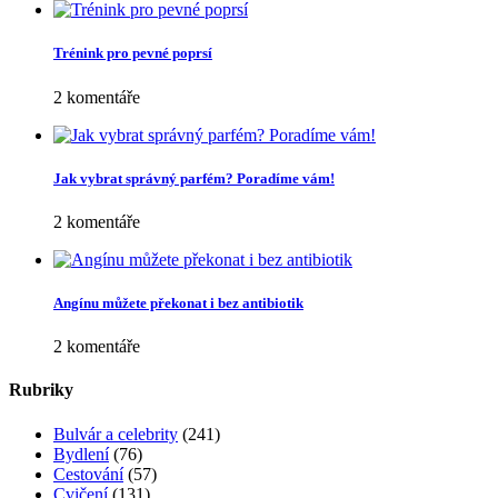
Trénink pro pevné poprsí
2 komentáře
Jak vybrat správný parfém? Poradíme vám!
2 komentáře
Angínu můžete překonat i bez antibiotik
2 komentáře
Rubriky
Bulvár a celebrity
(241)
Bydlení
(76)
Cestování
(57)
Cvičení
(131)