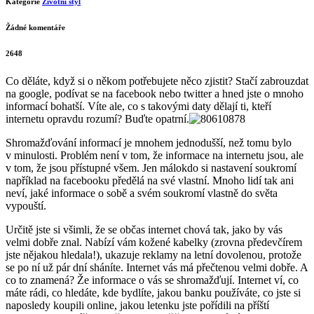
Kategorie
Životní styl
Žádné komentáře
2648
Co děláte, když si o někom potřebujete něco zjistit? Stačí zabrouzdat
na google, podívat se na facebook nebo twitter a hned jste o mnoho
informací bohatší. Víte ale, co s takovými daty dělají ti, kteří
internetu opravdu rozumí? Buďte opatrní.
Shromažďování informací je mnohem jednodušší, než tomu bylo
v minulosti. Problém není v tom, že informace na internetu jsou, ale
v tom, že jsou přístupné všem. Jen málokdo si nastavení soukromí
například na facebooku předělá na své vlastní. Mnoho lidí tak ani
neví, jaké informace o sobě a svém soukromí vlastně do světa
vypouští.
Určitě jste si všimli, že se občas internet chová tak, jako by vás
velmi dobře znal. Nabízí vám kožené kabelky (zrovna předevčírem
jste nějakou hledala!), ukazuje reklamy na letní dovolenou, protože
se po ní už pár dní sháníte. Internet vás má přečtenou velmi dobře. A
co to znamená? Že informace o vás se shromažďují. Internet ví, co
máte rádi, co hledáte, kde bydlíte, jakou banku používáte, co jste si
naposledy koupili online, jakou letenku jste pořídili na příští