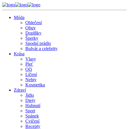
Móda
Oblečení
Obuv
Doplňky
Šperky
Spodní prádlo
Bulvár a celebrity
Krása
Vlasy
Pleť
Oči
Líčení
Nehty
Kosmetika
Zdraví
Jídlo
Diety
Hubnutí
Sport
Spánek
Cvičení
Recepty