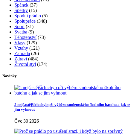
Spánek
(37)
Šperky
(15)
Spodní prádlo
(5)
Spolupráce
(348)
Sport
(31)
Svatba
(9)
Těhotenství
(73)
Vlasy
(129)
Vztahy
(121)
Zahrada
(26)
Zdraví
(484)
Životní styl
(174)
Novinky
5 nejčastějších chyb při výběru studentského školního batohu a jak se
jim vyhnout
Čvc 30 2026