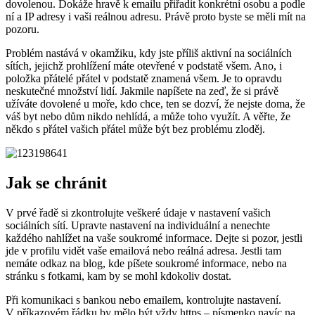
dovolenou. Dokáže hravě k emailu přiřadit konkrétní osobu a podle
ní a IP adresy i vaši reálnou adresu. Právě proto byste se měli mít na
pozoru.
Problém nastává v okamžiku, kdy jste příliš aktivní na sociálních
sítích, jejichž prohlížení máte otevřené v podstatě všem. Ano, i
položka přátelé přátel v podstatě znamená všem. Je to opravdu
neskutečné množství lidí. Jakmile napíšete na zeď, že si právě
užíváte dovolené u moře, kdo chce, ten se dozví, že nejste doma, že
váš byt nebo dům nikdo nehlídá, a může toho využít. A věřte, že
někdo s přátel vašich přátel může být bez problému zloděj.
Jak se chránit
V prvé řadě si zkontrolujte veškeré údaje v nastavení vašich
sociálních sítí. Upravte nastavení na individuální a nenechte
každého nahlížet na vaše soukromé informace. Dejte si pozor, jestli
jde v profilu vidět vaše emailová nebo reálná adresa. Jestli tam
nemáte odkaz na blog, kde píšete soukromé informace, nebo na
stránku s fotkami, kam by se mohl kdokoliv dostat.
Při komunikaci s bankou nebo emailem, kontrolujte nastavení.
V příkazovém řádku by mělo být vždy https – písmenko navíc na