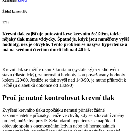
Kategorie
Zdraví
Žádné komentáře
1706
Krevní tlak zajišťuje putování krve krevním řečištěm, takže
nějaký tlak máme vždycky. Špatné je, když jsou naměřeny vyšší
hodnoty, než je obvyklé. Tento problém se nazývá hypertenze a
má na svědomí čtvrtinu úmrtí lidí nad 40 let.
Krevní tlak se měří v okamžiku stahu (systolický) a v klidovém
stavu (diastolický), za normální hodnoty jsou považovány hodnoty
kolem 120/80. Jestliže se tlak zvýší nad 140/90, je nutné přikročit k
léčbě (u diabetiků dokonce od 130/90).
Proč je nutné kontrolovat krevní tlak
Zvýšení krevního tlaku zpočátku nemusí přinášet žádné
zaznamenatelné příznaky. Jenže ve chvíli, kdy se zdravotní změny
projeví, může být pozdě. Sekundární hypertenze se například
objevuje spolu s onemocněním ledvin nebo při hormonálních