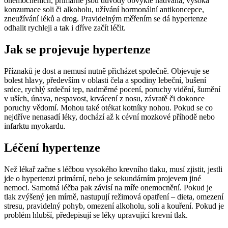
onemocněních, primárně jsou důvody obvykle nadváha, vysoká
konzumace soli či alkoholu, užívání hormonální antikoncepce,
zneužívání léků a drog. Pravidelným měřením se dá hypertenze
odhalit rychleji a tak i dříve začít léčit.
Jak se projevuje hypertenze
Příznaků je dost a nemusí nutně přicházet společně. Objevuje se
bolest hlavy, především v oblasti čela a spodiny lebeční, bušení
srdce, rychlý srdeční tep, nadměrné pocení, poruchy vidění, šumění
v uších, únava, nespavost, krvácení z nosu, závratě či dokonce
poruchy vědomí. Mohou také otékat kotníky nohou. Pokud se co
nejdříve nenasadí léky, dochází až k cévní mozkové příhodě nebo
infarktu myokardu.
Léčení hypertenze
Než lékař začne s léčbou vysokého krevního tlaku, musí zjistit, jestli
jde o hypertenzi primární, nebo je sekundárním projevem jiné
nemoci. Samotná léčba pak závisí na míře onemocnění. Pokud je
tlak zvýšený jen mírně, nastupují režimová opatření – dieta, omezení
stresu, pravidelný pohyb, omezení alkoholu, soli a kouření. Pokud je
problém hlubší, předepisují se léky upravující krevní tlak.