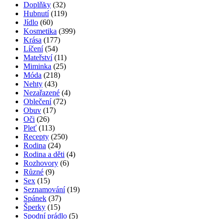
Doplňky
(32)
Hubnutí
(119)
Jídlo
(60)
Kosmetika
(399)
Krása
(177)
Líčení
(54)
Mateřství
(11)
Miminka
(25)
Móda
(218)
Nehty
(43)
Nezařazené
(4)
Oblečení
(72)
Obuv
(17)
Oči
(26)
Pleť
(113)
Recepty
(250)
Rodina
(24)
Rodina a děti
(4)
Rozhovory
(6)
Různé
(9)
Sex
(15)
Seznamování
(19)
Spánek
(37)
Šperky
(15)
Spodní prádlo
(5)