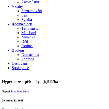
Životní styl
Vztahy
Seznamování
Sex
Svatba
Rodina a děti
Těhotenství
Mateřství
Miminka
Děti
Rodina
Bydlení
Domácnost
Zahrada
Cestování
Spolupráce
Hypertenze – příznaky a její léčba
Napsal
Jana Kováčová
29 listopadu, 2018