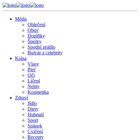
Móda
Oblečení
Obuv
Doplňky
Šperky
Spodní prádlo
Bulvár a celebrity
Krása
Vlasy
Pleť
Oči
Líčení
Nehty
Kosmetika
Zdraví
Jídlo
Diety
Hubnutí
Sport
Spánek
Cvičení
Recepty