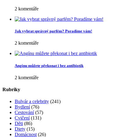
2 komentáře
Jak vybrat správný parfém? Poradíme vám!
2 komentáře
Angínu můžete překonat i bez antibiotik
2 komentáře
Rubriky
Bulvár a celebrity
(241)
Bydlení
(76)
Cestování
(57)
Cvičení
(131)
Děti
(86)
Diety
(15)
Domácnost
(26)