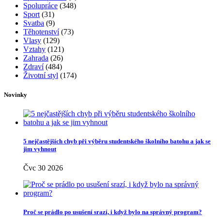
Spolupráce
(348)
Sport
(31)
Svatba
(9)
Těhotenství
(73)
Vlasy
(129)
Vztahy
(121)
Zahrada
(26)
Zdraví
(484)
Životní styl
(174)
Novinky
5 nejčastějších chyb při výběru studentského školního batohu a jak se
jim vyhnout
Čvc 30 2026
Proč se prádlo po usušení srazí, i když bylo na správný program?