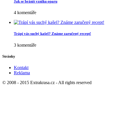
Zdraví
(484)
Životní styl
(174)
Novinky
5 nejčastějších chyb při výběru studentského školního batohu a jak se
jim vyhnout
Čvc 30 2026
Proč se prádlo po usušení srazí, i když bylo na správný program?
Čvc 30 2026
Populární