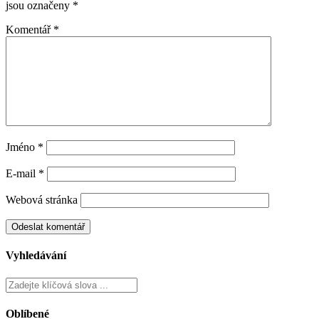
Recommended Posts
Proč se s věkem mění tolerance na alkohol?
20 července, 2026
Jak se mění metabolismus během jednotlivých fází cyklu?
10 června, 2026
Co bývá nejtěžší na práci z domova?
20 května, 2026
Napsat komentář
Vaše e-mailová adresa nebude zveřejněna.
Vyžadované informace