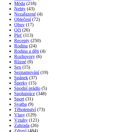
2 komentáře
Angínu můžete překonat i bez antibiotik
2 komentáře
Rubriky
Bulvár a celebrity
(241)
Bydlení
(76)
Cestování
(57)
Cvičení
(131)
Děti
(86)
Diety
(15)
Domácnost
(26)
Doplňky
(32)
Hubnutí
(119)
Jídlo
(60)
Kosmetika
(399)
Krása
(177)
Líčení
(54)
Mateřství
(11)