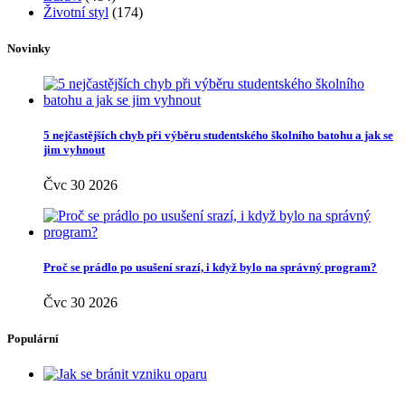
Miminka
(25)
Móda
(218)
Nehty
(43)
Nezařazené
(4)
Oblečení
(72)
Obuv
(17)
Oči
(26)
Pleť
(113)
Recepty
(250)
Rodina
(24)
Rodina a děti
(4)
Rozhovory
(6)
Různé
(9)
Sex
(15)
Seznamování
(19)
Spánek
(37)
Šperky
(15)
Spodní prádlo
(5)
Spolupráce
(348)
Sport
(31)
Svatba
(9)
Těhotenství
(73)
Vlasy
(129)
Vztahy
(121)
Zahrada
(26)