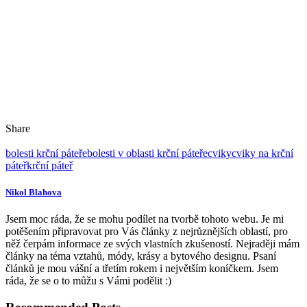
ramenou a za krkem.
Užitečné cviky na krční páteř najdete i na následujícím videu
🙂