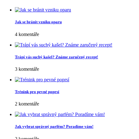
jsou označeny
*
Komentář
*
Jméno
*
E-mail
*
Webová stránka
Vyhledávání