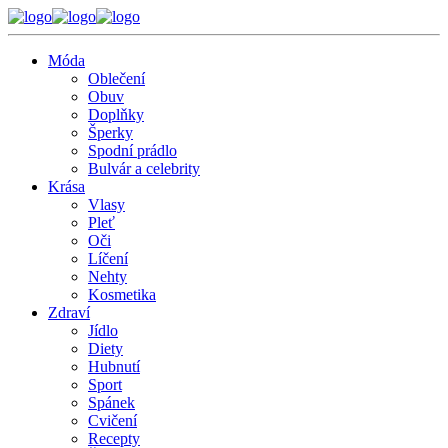
Móda
Oblečení
Obuv
Doplňky
Šperky
Spodní prádlo
Bulvár a celebrity
Krása
Vlasy
Pleť
Oči
Líčení
Nehty
Kosmetika
Zdraví
Jídlo
Diety
Hubnutí
Sport
Spánek
Cvičení
Recepty