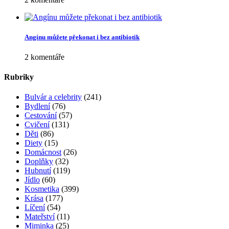
Oblíbené
Jak se bránit vzniku oparu
4 komentáře
Trápí vás suchý kašel? Známe zaručený recept!
3 komentáře
Trénink pro pevné poprsí
2 komentáře
Jak vybrat správný parfém? Poradíme vám!