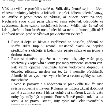
Kategorie
Zdraví
Žádné komentáře
13096
S bolestí v oblasti krční páteře se minimálně jedenkrát za život setkal
snad úplně každý z nás. Ačkoli se ve většině případů nejedná o nic
závažného, bolesti právě v této oblasti mohou být hodně nepříjemné
a dokážou nám pokazit celý den či dokonce znemožnit vykonávání
běžných denních činností. Bolesti krční páteře se nejčastěji objeví ve
chvílích, kdy například dlouho sedíme před počítačem nebo
nesprávně držíme tělo. Jestliže i vás trápí bolesti krční páteře, pak se
vám jistě budou hodit cviky na krční páteř, kterým se můžete
věnovat i v práci.
Bolavá krční páteř není nic, po čem bychom toužili. Proto je důležité
věnovat se pravidelnému cvičení, s jehož pomocí lze těmto
nepříjemnostem předejít nebo si díky správným cvikům ulevit ve
chvíli, kdy nás již bolesti postihnou. A jaké cviky na krční páteř jsou
vhodné?