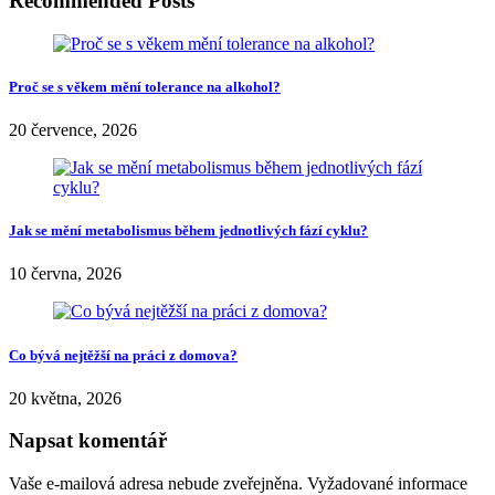
Share
bolesti krční páteře
bolesti v oblasti krční páteře
cviky
cviky na krční
páteř
krční páteř
Nikol Blahova
Jsem moc ráda, že se mohu podílet na tvorbě tohoto webu. Je mi
potěšením připravovat pro Vás články z nejrůznějších oblastí, pro
něž čerpám informace ze svých vlastních zkušeností. Nejraději mám
články na téma vztahů, módy, krásy a bytového designu. Psaní
článků je mou vášní a třetím rokem i největším koníčkem. Jsem
ráda, že se o to můžu s Vámi podělit :)