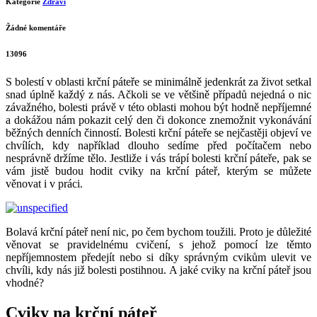
Cviky na krční páteř
Napsal
Nikol Blahova
15 dubna, 2016