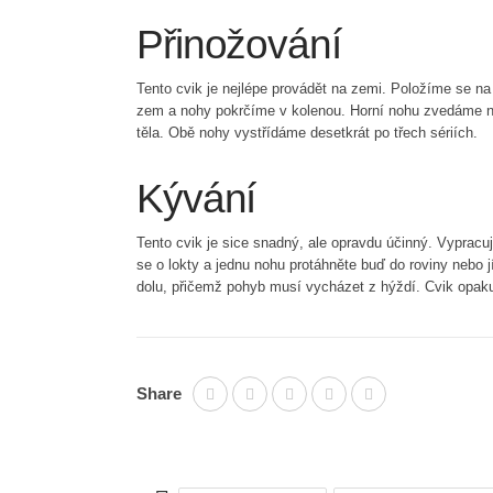
Přinožování
Tento cvik je nejlépe provádět na zemi. Položíme se na
zem a nohy pokrčíme v kolenou. Horní nohu zvedáme na
těla. Obě nohy vystřídáme desetkrát po třech sériích.
Kývání
Tento cvik je sice snadný, ale opravdu účinný. Vypracuj
se o lokty a jednu nohu protáhněte buď do roviny nebo 
dolu, přičemž pohyb musí vycházet z hýždí. Cvik opak
Share