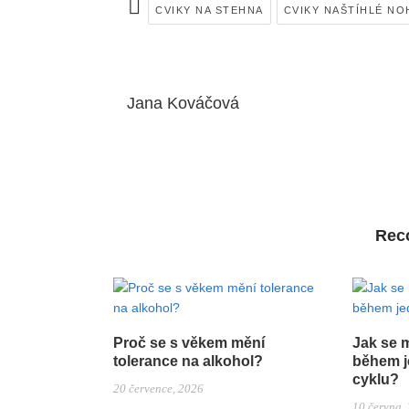
CVIKY NA STEHNA
CVIKY NAŠTÍHLÉ NO
Jana Kováčová
Rec
Proč se s věkem mění
Jak se 
tolerance na alkohol?
během j
cyklu?
20 července, 2026
10 června,