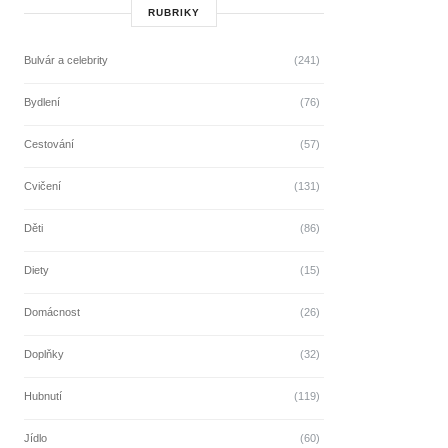
RUBRIKY
Bulvár a celebrity
(241)
Bydlení
(76)
Cestování
(57)
Cvičení
(131)
Děti
(86)
Diety
(15)
Domácnost
(26)
Doplňky
(32)
Hubnutí
(119)
Jídlo
(60)