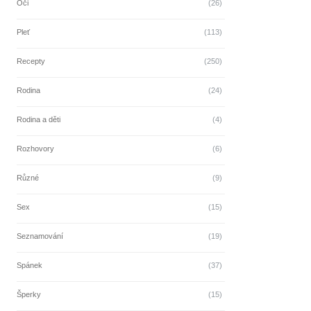
Oči
(26)
Pleť
(113)
Recepty
(250)
Rodina
(24)
Rodina a děti
(4)
Rozhovory
(6)
Různé
(9)
Sex
(15)
Seznamování
(19)
Spánek
(37)
Šperky
(15)