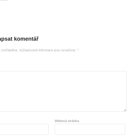
apsat komentář
 zveřejněna.
Vyžadované informace jsou označeny
*
Webová stránka