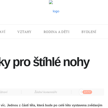
AVÍ
VZTAHY
RODINA A DĚTI
BYDLENÍ
ky pro štíhlé nohy
Zdraví
Žádné komentáře
3777
víc. Jednou z částí těla, která bude po celé léto vystavena zvědavým