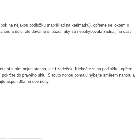
 bok na nějakou podložku (například na karimatku), opřeme se loktem o
horu a dolu, ale dáváme si pozor, aby se nepohybovala žádná jiná část
ete si s ním nejen stehna, ale i zadeček. Klekněte si na podložku, opřete
jí pokrčte do pravého úhlu. S touto nohou pomalu hýbejte směrem nahoru a
ujte aspoň 30x na obě nohy.