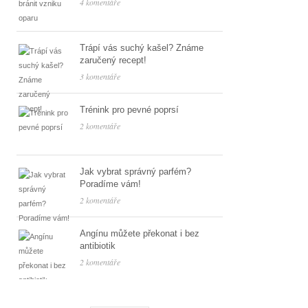
4 komentáře
Trápí vás suchý kašel? Známe
zaručený recept!
3 komentáře
Trénink pro pevné poprsí
2 komentáře
Jak vybrat správný parfém?
Poradíme vám!
2 komentáře
Angínu můžete překonat i bez
antibiotik
2 komentáře