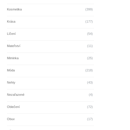
Kosmetika
(399)
Krása
(177)
Líčení
(54)
Mateřství
(11)
Miminka
(25)
Móda
(218)
Nehty
(43)
Nezařazené
(4)
Oblečení
(72)
Obuv
(17)