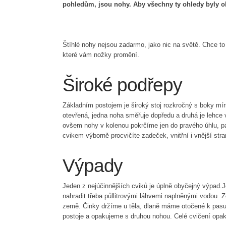
pohledům, jsou nohy. Aby všechny ty ohledy byly ob
Štíhlé nohy nejsou zadarmo, jako nic na světě. Chce to 
které vám nožky promění.
Široké podřepy
Základním postojem je široký stoj rozkročný s boky mír
otevřená, jedna noha směřuje dopředu a druhá je lehce
ovšem nohy v kolenou pokrčíme jen do pravého úhlu, 
cvikem výborně procvičíte zadeček, vnitřní i vnější str
Výpady
Jeden z nejúčinnějších cviků je úplně obyčejný výpad.Ješ
nahradit třeba půllitrovými láhvemi naplněnými vodou.
země. Činky držíme u těla, dlaně máme otočené k pasu,
postoje a opakujeme s druhou nohou. Celé cvičení opa