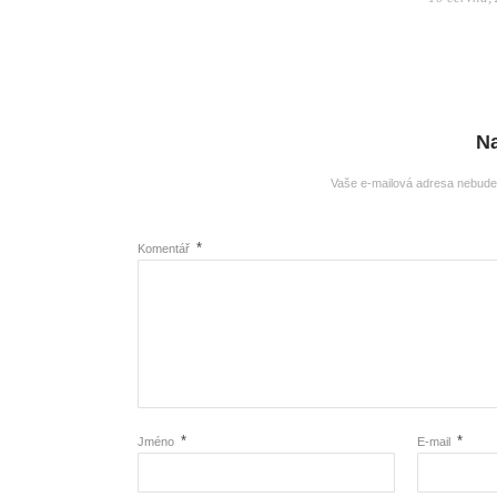
N
Vaše e-mailová adresa nebude
*
Komentář
*
*
Jméno
E-mail