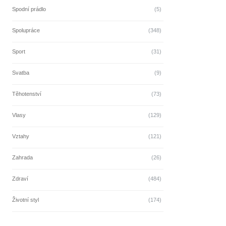
Spodní prádlo
(5)
Spolupráce
(348)
Sport
(31)
Svatba
(9)
Těhotenství
(73)
Vlasy
(129)
Vztahy
(121)
Zahrada
(26)
Zdraví
(484)
Životní styl
(174)