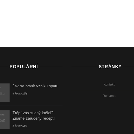
POPULÁRNÍ
STRÁNKY
Kontakt
Jak se bránit vzniku oparu
4 komentáře
Reklama
Trápí vás suchý kašel?
Známe zaručený recept!
3 komentáře