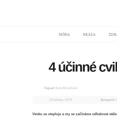
MÓDA
KRÁSA
ZDR
4 účinné cvi
Napsal
Jana Kováčová
24 března, 2018
Kategorie
Venku se otepluje a my se začínáme odhalovat stále 