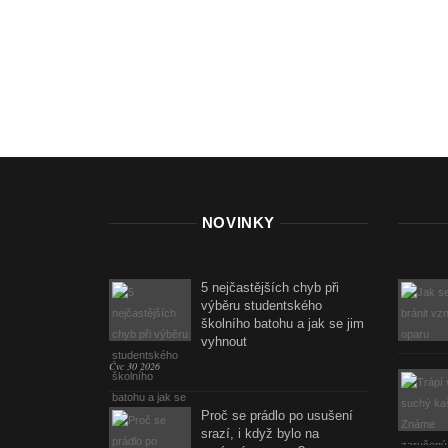
NOVINKY
5 nejčastějších chyb při
výběru studentského
školního batohu a jak se jim
vyhnout
Čvc 30 2026
Proč se prádlo po usušení
srazí, i když bylo na