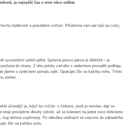
divné, je nejvyšší čas s nimi něco udělat.
trochu trpělivosti a pravidelné cvičení. Přinášíme vám pár tipů na cviky,
ně vysunutými vpřed.vpřed. Správná pozice pánve je důležitá – je
 vytočená do strany. Z této polohy začněte s nádechem provádět podřepy,
pak jdeme s výdechem pomalu zpět. Opakujte 15x na každou nohu. Tímto
anu stehen.
tě účinnější je, když ho cvičíte s činkami, jestli je nemáte, dají se
 Ze stoje provádíme dlouhý výkrok, až se kolenem na jedné noze dotkneme
 trup držíme vzpřímený. Po několika vteřinách se vracíme do základního
kujte 30x na každou nohu.