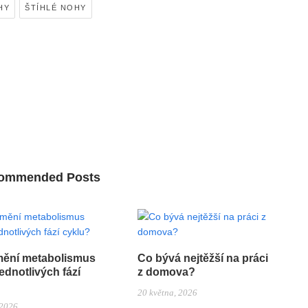
HY
ŠTÍHLÉ NOHY
ommended Posts
mění metabolismus
Co bývá nejtěžší na práci
ednotlivých fází
z domova?
20 května, 2026
 2026