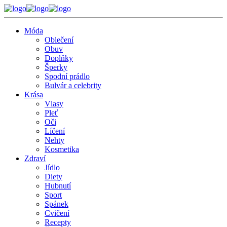
Móda
Oblečení
Obuv
Doplňky
Šperky
Spodní prádlo
Bulvár a celebrity
Krása
Vlasy
Pleť
Oči
Líčení
Nehty
Kosmetika
Zdraví
Jídlo
Diety
Hubnutí
Sport
Spánek
Cvičení
Recepty