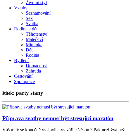
Životní styl
Vztahy
Seznamování
Sex
Svatba
Rodina a děti
Těhotenství
Mateřství
Miminka
Děti
Rodina
Bydlení
Domácnost
Zahrada
Cestování
Spolupráce
party stany
štítek:
Příprava svatby nemusí být stresující maratón
Váš milý se konečně vyslovil a vy záříte štěstím? Pak nezbývá než