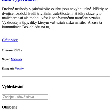
Drobné neshody v jakémkoliv vztahu jsou nevyhnutelné. Někdy se
dvojice rozzlobí kvůli triviálním záležitostem. Hádky skrze tyto
malichernosti ale mohou vést k nenávratnému narušení vztahu.
Vyzkoušejte tipy, díky kterým váš vztah získá na síle. A zase ta
komunikace Bez ohledu na to,...
Čtěte více
11 února, 2022 -
Napsal
Michaela
Kategorie
Vztahy
Vyhledávání
Oblíbené