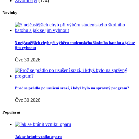
Životní styl
(174)
Novinky
5 nejčastějších chyb při výběru studentského školního batohu a jak se
jim vyhnout
Čvc 30 2026
Proč se prádlo po usušení srazí, i když bylo na správný program?
Čvc 30 2026
Populární
Jak se bránit vzniku oparu