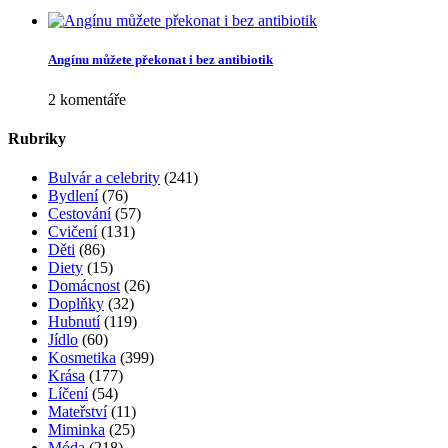
Angínu můžete překonat i bez antibiotik
2 komentáře
Rubriky
Bulvár a celebrity
(241)
Bydlení
(76)
Cestování
(57)
Cvičení
(131)
Děti
(86)
Diety
(15)
Domácnost
(26)
Doplňky
(32)
Hubnutí
(119)
Jídlo
(60)
Kosmetika
(399)
Krása
(177)
Líčení
(54)
Mateřství
(11)
Miminka
(25)
Móda
(218)