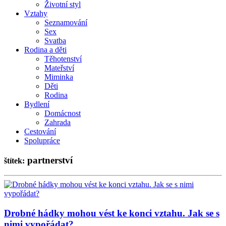
Životní styl
Vztahy
Seznamování
Sex
Svatba
Rodina a děti
Těhotenství
Mateřství
Miminka
Děti
Rodina
Bydlení
Domácnost
Zahrada
Cestování
Spolupráce
partnerství
štítek:
Drobné hádky mohou vést ke konci vztahu. Jak se s
nimi vypořádat?