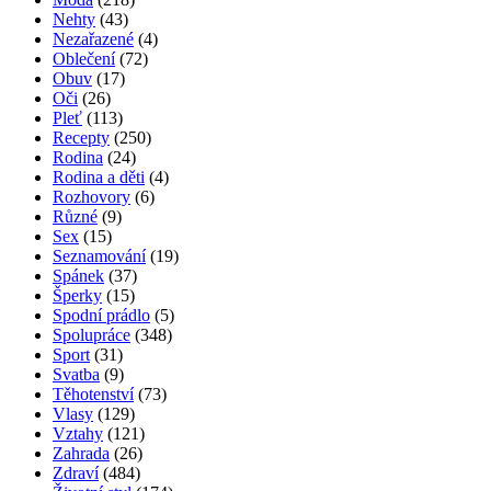
Nehty
(43)
Nezařazené
(4)
Oblečení
(72)
Obuv
(17)
Oči
(26)
Pleť
(113)
Recepty
(250)
Rodina
(24)
Rodina a děti
(4)
Rozhovory
(6)
Různé
(9)
Sex
(15)
Seznamování
(19)
Spánek
(37)
Šperky
(15)
Spodní prádlo
(5)
Spolupráce
(348)
Sport
(31)
Svatba
(9)
Těhotenství
(73)
Vlasy
(129)
Vztahy
(121)
Zahrada
(26)
Zdraví
(484)