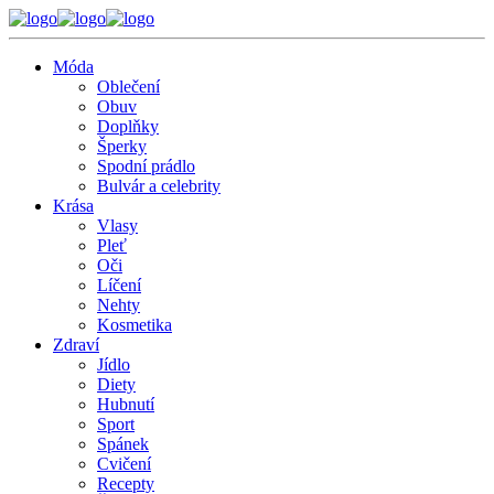
Móda
Oblečení
Obuv
Doplňky
Šperky
Spodní prádlo
Bulvár a celebrity
Krása
Vlasy
Pleť
Oči
Líčení
Nehty
Kosmetika
Zdraví
Jídlo
Diety
Hubnutí
Sport
Spánek
Cvičení
Recepty