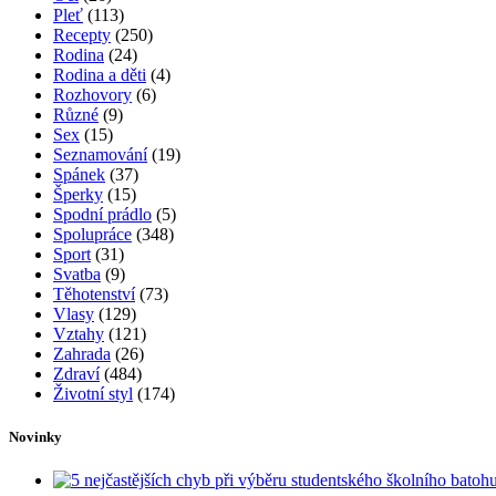
Pleť
(113)
Recepty
(250)
Rodina
(24)
Rodina a děti
(4)
Rozhovory
(6)
Různé
(9)
Sex
(15)
Seznamování
(19)
Spánek
(37)
Šperky
(15)
Spodní prádlo
(5)
Spolupráce
(348)
Sport
(31)
Svatba
(9)
Těhotenství
(73)
Vlasy
(129)
Vztahy
(121)
Zahrada
(26)
Zdraví
(484)
Životní styl
(174)
Novinky