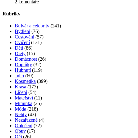
2 komentáře
Rubriky
Bulvár a celebrity
(241)
Bydlení
(76)
Cestování
(57)
Cvičení
(131)
Děti
(86)
Diety
(15)
Domácnost
(26)
Doplňky
(32)
Hubnutí
(119)
Jídlo
(60)
Kosmetika
(399)
Krása
(177)
Líčení
(54)
Mateřství
(11)
Miminka
(25)
Móda
(218)
Nehty
(43)
Nezařazené
(4)
Oblečení
(72)
Obuv
(17)
Oči
(26)