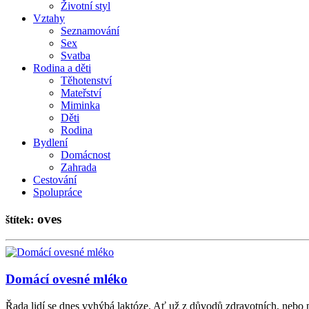
Životní styl
Vztahy
Seznamování
Sex
Svatba
Rodina a děti
Těhotenství
Mateřství
Miminka
Děti
Rodina
Bydlení
Domácnost
Zahrada
Cestování
Spolupráce
oves
štítek:
Domácí ovesné mléko
Řada lidí se dnes vyhýbá laktóze. Ať už z důvodů zdravotních, nebo pr