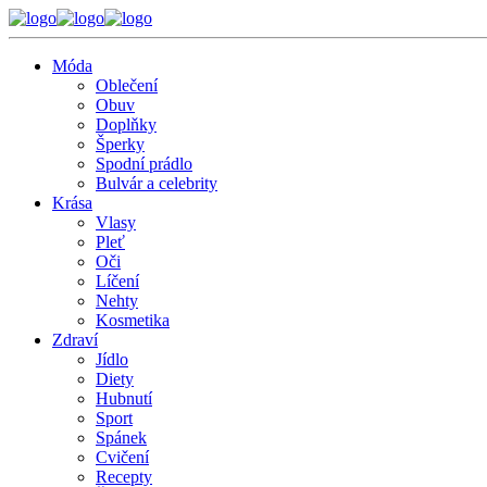
Móda
Oblečení
Obuv
Doplňky
Šperky
Spodní prádlo
Bulvár a celebrity
Krása
Vlasy
Pleť
Oči
Líčení
Nehty
Kosmetika
Zdraví
Jídlo
Diety
Hubnutí
Sport
Spánek
Cvičení
Recepty