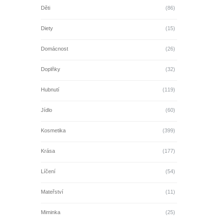
Děti
(86)
Diety
(15)
Domácnost
(26)
Doplňky
(32)
Hubnutí
(119)
Jídlo
(60)
Kosmetika
(399)
Krása
(177)
Líčení
(54)
Mateřství
(11)
Miminka
(25)