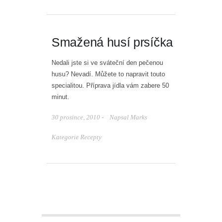
Smažená husí prsíčka
Nedali jste si ve sváteční den pečenou
husu? Nevadí. Můžete to napravit touto
specialitou. Příprava jídla vám zabere 50
minut.
30 prosince, 2010 -
Napsal
Marks
Kategorie
Recepty