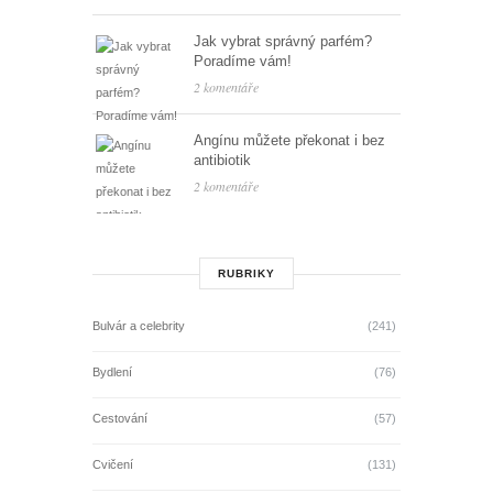
Jak vybrat správný parfém?
Poradíme vám!
2 komentáře
Angínu můžete překonat i bez
antibiotik
2 komentáře
RUBRIKY
Bulvár a celebrity
(241)
Bydlení
(76)
Cestování
(57)
Cvičení
(131)