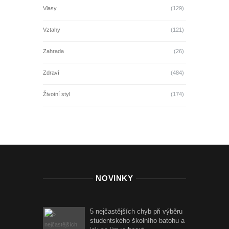
Vlasy
(129)
Vztahy
(121)
Zahrada
(26)
Zdraví
(484)
Životní styl
(174)
NOVINKY
5 nejčastějších chyb při výběru
studentského školního batohu a