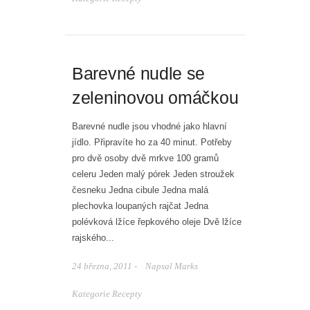
Barevné nudle se
zeleninovou omáčkou
Barevné nudle jsou vhodné jako hlavní
jídlo. Připravíte ho za 40 minut. Potřeby
pro dvě osoby dvě mrkve 100 gramů
celeru Jeden malý pórek Jeden stroužek
česneku Jedna cibule Jedna malá
plechovka loupaných rajčat Jedna
polévková lžíce řepkového oleje Dvě lžíce
rajského...
24 března, 2011 -
Napsal
Marks
Kategorie
Recepty