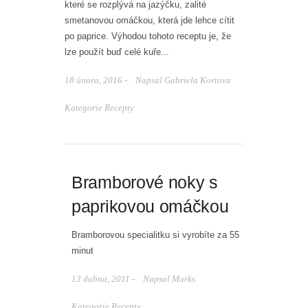
které se rozplývá na jazýčku, zalité
smetanovou omáčkou, která jde lehce cítit
po paprice. Výhodou tohoto receptu je, že
lze použít buď celé kuře...
18 února, 2016 -
Napsal
Gabriela Kortova
Kategorie
Recepty
Bramborové noky s
paprikovou omáčkou
Bramborovou specialitku si vyrobíte za 55
minut
13 dubna, 2011 -
Napsal
Marks
Kategorie
Recepty