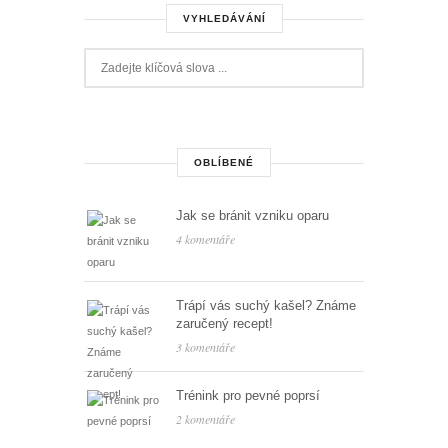
VYHLEDÁVÁNÍ
OBLÍBENÉ
Jak se bránit vzniku oparu
4 komentáře
Trápí vás suchý kašel? Známe
zaručený recept!
3 komentáře
Trénink pro pevné poprsí
2 komentáře