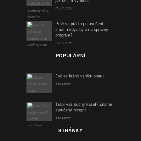
jak se jim vyhnout
Čvc 30 2026
Proč se prádlo po usušení
srazí, i když bylo na správný
program?
Čvc 30 2026
POPULÁRNÍ
Jak se bránit vzniku oparu
4 komentáře
Trápí vás suchý kašel? Známe
zaručený recept!
3 komentáře
STRÁNKY