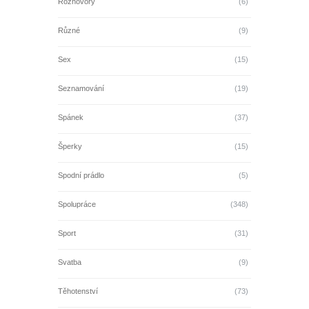
Rozhovory
(6)
Různé
(9)
Sex
(15)
Seznamování
(19)
Spánek
(37)
Šperky
(15)
Spodní prádlo
(5)
Spolupráce
(348)
Sport
(31)
Svatba
(9)
Těhotenství
(73)