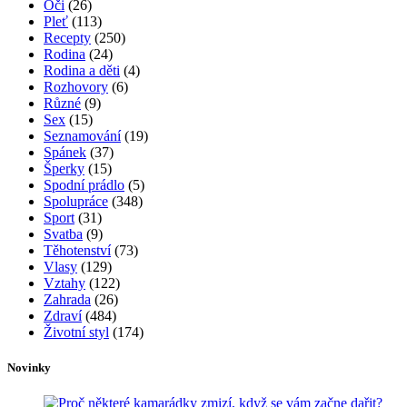
Oči
(26)
Pleť
(113)
Recepty
(250)
Rodina
(24)
Rodina a děti
(4)
Rozhovory
(6)
Různé
(9)
Sex
(15)
Seznamování
(19)
Spánek
(37)
Šperky
(15)
Spodní prádlo
(5)
Spolupráce
(348)
Sport
(31)
Svatba
(9)
Těhotenství
(73)
Vlasy
(129)
Vztahy
(122)
Zahrada
(26)
Zdraví
(484)
Životní styl
(174)
Novinky