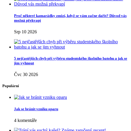
Proč některé kamarádky zmizí, když se vám začne dařit? Důvod vás
možná překvapí
Srp 10 2026
5 nejčastějších chyb při výběru studentského školního batohu a jak se
jim vyhnout
Čvc 30 2026
Populární
Jak se bránit vzniku oparu
4 komentáře