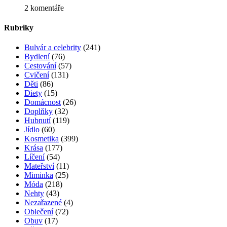
2 komentáře
Rubriky
Bulvár a celebrity
(241)
Bydlení
(76)
Cestování
(57)
Cvičení
(131)
Děti
(86)
Diety
(15)
Domácnost
(26)
Doplňky
(32)
Hubnutí
(119)
Jídlo
(60)
Kosmetika
(399)
Krása
(177)
Líčení
(54)
Mateřství
(11)
Miminka
(25)
Móda
(218)
Nehty
(43)
Nezařazené
(4)
Oblečení
(72)
Obuv
(17)