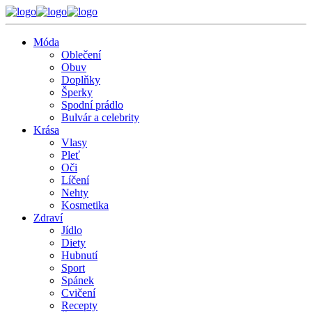
Móda
Oblečení
Obuv
Doplňky
Šperky
Spodní prádlo
Bulvár a celebrity
Krása
Vlasy
Pleť
Oči
Líčení
Nehty
Kosmetika
Zdraví
Jídlo
Diety
Hubnutí
Sport
Spánek
Cvičení
Recepty