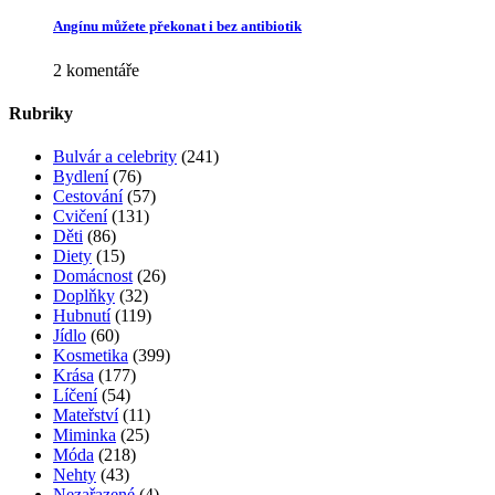
Angínu můžete překonat i bez antibiotik
2 komentáře
Rubriky
Bulvár a celebrity
(241)
Bydlení
(76)
Cestování
(57)
Cvičení
(131)
Děti
(86)
Diety
(15)
Domácnost
(26)
Doplňky
(32)
Hubnutí
(119)
Jídlo
(60)
Kosmetika
(399)
Krása
(177)
Líčení
(54)
Mateřství
(11)
Miminka
(25)
Móda
(218)
Nehty
(43)
Nezařazené
(4)