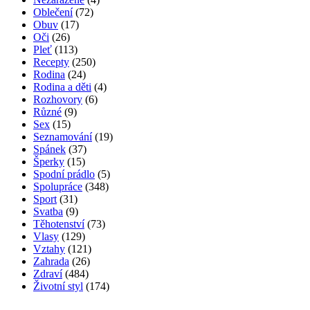
Oblečení
(72)
Obuv
(17)
Oči
(26)
Pleť
(113)
Recepty
(250)
Rodina
(24)
Rodina a děti
(4)
Rozhovory
(6)
Různé
(9)
Sex
(15)
Seznamování
(19)
Spánek
(37)
Šperky
(15)
Spodní prádlo
(5)
Spolupráce
(348)
Sport
(31)
Svatba
(9)
Těhotenství
(73)
Vlasy
(129)
Vztahy
(121)
Zahrada
(26)
Zdraví
(484)
Životní styl
(174)