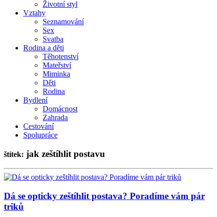
Životní styl
Vztahy
Seznamování
Sex
Svatba
Rodina a děti
Těhotenství
Mateřství
Miminka
Děti
Rodina
Bydlení
Domácnost
Zahrada
Cestování
Spolupráce
jak zeštíhlit postavu
štítek:
Dá se opticky zeštíhlit postava? Poradíme vám pár
triků