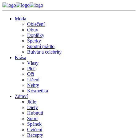
Móda
Oblečení
Obuv
Doplňky
Šperky
Spodní prádlo
Bulvár a celebrity
Krása
Vlasy
Pleť
Oči
Líčení
Nehty
Kosmetika
Zdraví
Jídlo
Diety
Hubnutí
Sport
Spánek
Cvičení
Recepty