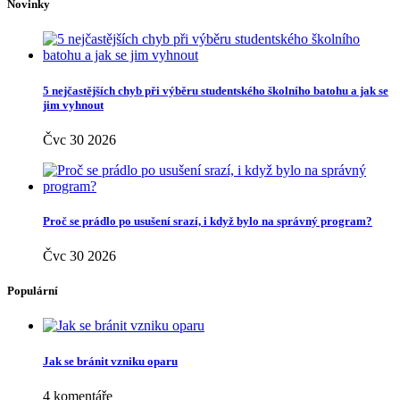
Novinky
5 nejčastějších chyb při výběru studentského školního batohu a jak se
jim vyhnout
Čvc 30 2026
Proč se prádlo po usušení srazí, i když bylo na správný program?
Čvc 30 2026
Populární
Jak se bránit vzniku oparu
4 komentáře