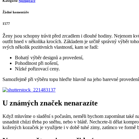
Kategorie
Spolupráce
Žádné komentáře
1577
Ženy jsou schopny trávit před zrcadlem i dlouhé hodiny. Nejenom kvůli 
outfit hned v několika krocích. Základem je určitě správný výběr toh
svých několik pozitivních vlastností, kam se řadí:
Bohatý výběr designů a provedení,
Pohodlnost při nošení,
Nízké pořizovací ceny.
Samozřejmě při výběru topu hleďte hlavně na jeho barevné provedení. V 
U známých značek nenarazíte
Když mluvíme o sladění s počasím, neměli bychom zapomínat také na t
usnadnit chůzi třeba po sněhu, nebo v blátě. Nechcete-li dělat komp
kožených kozaček je využijete i v době tuhé zimy, zatímco ve formě 