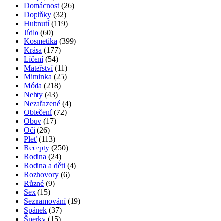
Domácnost
(26)
Doplňky
(32)
Hubnutí
(119)
Jídlo
(60)
Kosmetika
(399)
Krása
(177)
Líčení
(54)
Mateřství
(11)
Miminka
(25)
Móda
(218)
Nehty
(43)
Nezařazené
(4)
Oblečení
(72)
Obuv
(17)
Oči
(26)
Pleť
(113)
Recepty
(250)
Rodina
(24)
Rodina a děti
(4)
Rozhovory
(6)
Různé
(9)
Sex
(15)
Seznamování
(19)
Spánek
(37)
Šperky
(15)