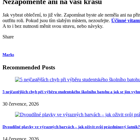
Nezapomeňte ani na vaši krásu
Jak vybrat oblečení, to již víte. Zapomínat byste ale neměla ani na př
outfitu roli. Pokud jsou tím slabým místem, nezoufejte.
Účinné vitam
A to i bez nutnosti měnit svou stravu, nebo návyky.
Share
Marks
Recommended Posts
5 nejčastějších chyb při výběru studentského školního batohu a jak se jim vyh
30 července, 2026
Dvoudílné plavky ve výrazných barvách – jak oživit svůj prázdninový šatník?
14 července, 2026