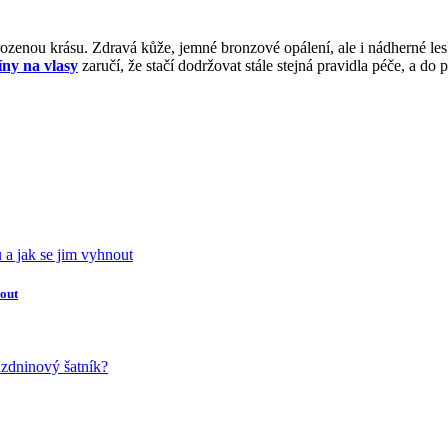
irozenou krásu. Zdravá kůže, jemné bronzové opálení, ale i nádherné lesk
íny na vlasy
zaručí, že stačí dodržovat stále stejná pravidla péče, a do
nout