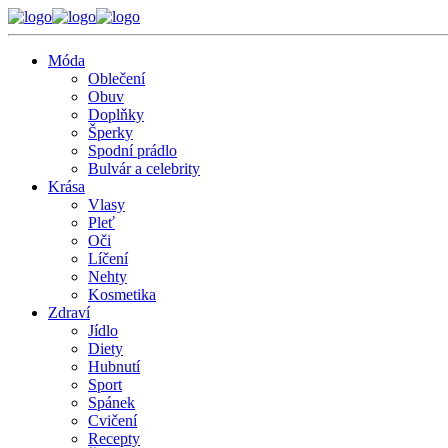
Móda
Oblečení
Obuv
Doplňky
Šperky
Spodní prádlo
Bulvár a celebrity
Krása
Vlasy
Pleť
Oči
Líčení
Nehty
Kosmetika
Zdraví
Jídlo
Diety
Hubnutí
Sport
Spánek
Cvičení
Recepty