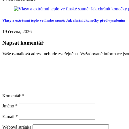
Vlasy a extrémní teplo ve finské sauně: Jak chránit konečky před vysušením
19 června, 2026
Napsat komentář
Vaše e-mailová adresa nebude zveřejněna.
Vyžadované informace js
Komentář
*
Jméno
*
E-mail
*
Webová stránka