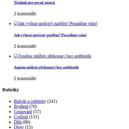
Trénink pro pevné poprsí
2 komentáře
Jak vybrat správný parfém? Poradíme vám!
2 komentáře
Angínu můžete překonat i bez antibiotik
2 komentáře
Rubriky
Bulvár a celebrity
(241)
Bydlení
(76)
Cestování
(57)
Cvičení
(131)
Děti
(86)
Diety
(15)