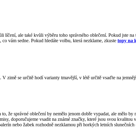
líčení, ale také kvůli výběru toho správného oblečení. Pokud jste na to
o, co vám sedne. Pokud hledáte volbu, která nezklame, zkuste
topy na 
zimě se určitě hodí varianty tmavější, v létě určitě vsaďte na jemnější
o, že správné oblečení by nemělo jenom dobře vypadat, ale mělo by mít
romisy, doporučujeme vsadit na známé značky, které jsou svou kvalitou
balerín nebo žabek rozhodně nezklamou při horkých letních slunečních