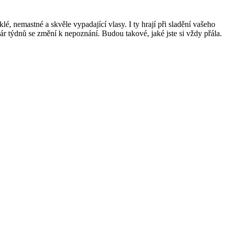
lé, nemastné a skvěle vypadající vlasy. I ty hrají při sladění vašeho
 pár týdnů se změní k nepoznání. Budou takové, jaké jste si vždy přála.