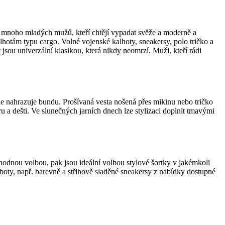
mnoho mladých mužů, kteří chtějí vypadat svěže a moderně a
lhotám typu cargo. Volné vojenské kalhoty, sneakersy, polo tričko a
sou univerzální klasikou, která nikdy neomrzí. Muži, kteří rádi
nale nahrazuje bundu. Prošívaná vesta nošená přes mikinu nebo tričko
u a dešti. Ve slunečných jarních dnech lze stylizaci doplnit tmavými
vhodnou volbou, pak jsou ideální volbou stylové šortky v jakémkoli
boty, např. barevně a střihově sladěné sneakersy z nabídky dostupné