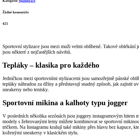
Kategorie
Spolupráce
Žádné komentáře
425
Sportovní stylizace jsou mezi muži velmi oblíbené. Takové oblékání j
jsou některé z nejčastějších návrhů.
Tepláky – klasika pro každého
Jedničkou mezi sportovními stylizacemi jsou samozřejmě pánské oblíbe
tepláky náhradou za džíny a představují snadný způsob, jak zajistit u
sneakersy nebo tenisky.
Sportovní mikina a kalhoty typu jogger
V posledních několika sezónách jsou joggery instagramovým hitem mez
modely s žebrovanými lemy můžete kombinovat se sportovní mikinou v
tričkem. Na Instagramu kralují také mikiny přes hlavu bez kapuce, kt
koženými sneakersy v klasickém stylu.