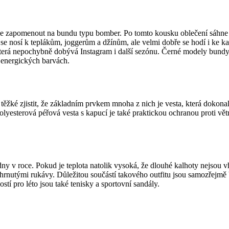
e zapomenout na bundu typu bomber. Po tomto kousku oblečení sáhne 
se nosí k teplákům, joggerům a džínům, ale velmi dobře se hodí i ke ka
terá nepochybně dobývá Instagram i další sezónu. Černé modely bundy j
v energických barvách.
ní těžké zjistit, že základním prvkem mnoha z nich je vesta, která doko
lyesterová péřová vesta s kapucí je také praktickou ochranou proti větr
dny v roce. Pokud je teplota natolik vysoká, že dlouhé kalhoty nejsou 
hrnutými rukávy. Důležitou součástí takového outfitu jsou samozřejmě 
stí pro léto jsou také tenisky a sportovní sandály.