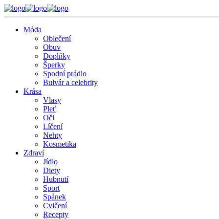
Móda
Oblečení
Obuv
Doplňky
Šperky
Spodní prádlo
Bulvár a celebrity
Krása
Vlasy
Pleť
Oči
Líčení
Nehty
Kosmetika
Zdraví
Jídlo
Diety
Hubnutí
Sport
Spánek
Cvičení
Recepty