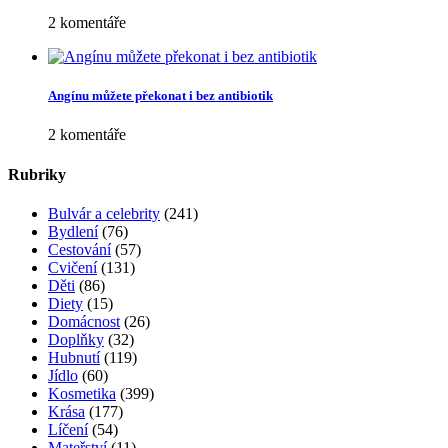
2 komentáře
Angínu můžete překonat i bez antibiotik
2 komentáře
Rubriky
Bulvár a celebrity
(241)
Bydlení
(76)
Cestování
(57)
Cvičení
(131)
Děti
(86)
Diety
(15)
Domácnost
(26)
Doplňky
(32)
Hubnutí
(119)
Jídlo
(60)
Kosmetika
(399)
Krása
(177)
Líčení
(54)
Mateřství
(11)