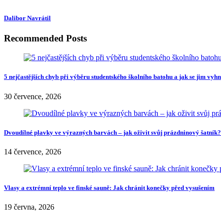
Dalibor Navrátil
Recommended Posts
5 nejčastějších chyb při výběru studentského školního batohu a jak se jim vyh
30 července, 2026
Dvoudílné plavky ve výrazných barvách – jak oživit svůj prázdninový šatník?
14 července, 2026
Vlasy a extrémní teplo ve finské sauně: Jak chránit konečky před vysušením
19 června, 2026