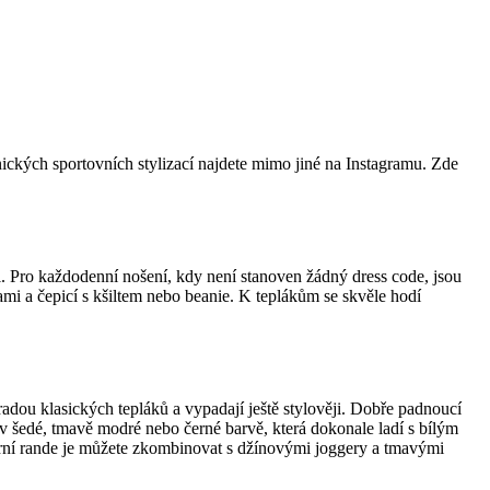
nických sportovních stylizací najdete mimo jiné na Instagramu. Zde
i. Pro každodenní nošení, kdy není stanoven žádný dress code, jsou
ami a čepicí s kšiltem nebo beanie. K teplákům se skvěle hodí
dou klasických tepláků a vypadají ještě stylověji. Dobře padnoucí
 šedé, tmavě modré nebo černé barvě, která dokonale ladí s bílým
ečerní rande je můžete zkombinovat s džínovými joggery a tmavými