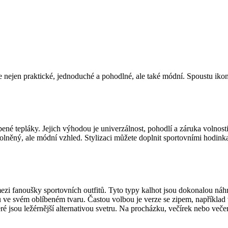
e nejen praktické, jednoduché a pohodlné, ale také módní. Spoustu iko
né tepláky. Jejich výhodou je univerzálnost, pohodlí a záruka volnost
volněný, ale módní vzhled. Stylizaci můžete doplnit sportovními hodink
i fanoušky sportovních outfitů. Tyto typy kalhot jsou dokonalou náhra
e svém oblíbeném tvaru. Častou volbou je verze se zipem, například v
eré jsou ležérnější alternativou svetru. Na procházku, večírek nebo v