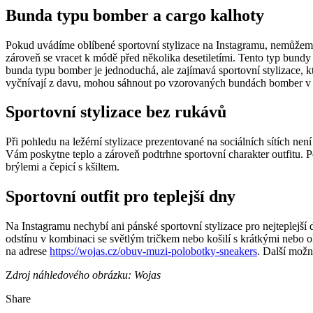
Bunda typu bomber a cargo kalhoty
Pokud uvádíme oblíbené sportovní stylizace na Instagramu, nemůžem
zároveň se vracet k módě před několika desetiletími. Tento typ bundy 
bunda typu bomber je jednoduchá, ale zajímavá sportovní stylizace, k
vyčnívají z davu, mohou sáhnout po vzorovaných bundách bomber 
Sportovní stylizace bez rukávů
Při pohledu na ležérní stylizace prezentované na sociálních sítích ne
Vám poskytne teplo a zároveň podtrhne sportovní charakter outfitu. Po
brýlemi a čepicí s kšiltem.
Sportovní outfit pro teplejší dny
Na Instagramu nechybí ani pánské sportovní stylizace pro nejteplejší 
odstínu v kombinaci se světlým tričkem nebo košilí s krátkými nebo o
na adrese
https://wojas.cz/obuv-muzi-polobotky-sneakers
. Další možno
Z
droj náhledového obrázku: Wojas
Share