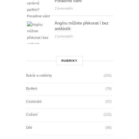
Poradíme vám!
2 komentáře
Angínu můžete překonat i bez
antibiotik
2 komentáře
RUBRIKY
Bulvár a celebrity
(241)
Bydlení
(76)
Cestování
(57)
Cvičení
(131)
Děti
(86)