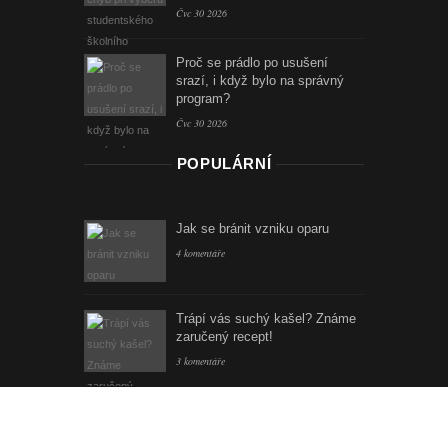
Čvc 30 2026
Proč se prádlo po usušení
srazí, i když bylo na správný
program?
Čvc 30 2026
POPULÁRNÍ
Jak se bránit vzniku oparu
4 komentáře
Trápí vás suchý kašel? Známe
zaručený recept!
3 komentáře
STRÁNKY