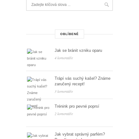
OBLÍBENÉ
Jak se bránit vzniku oparu
4 komentáře
Trápí vás suchý kašel? Známe
zaručený recept!
3 komentáře
Trénink pro pevné poprsí
2 komentáře
Jak vybrat správný parfém?