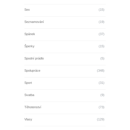
Sex
(15)
Seznamování
(19)
Spánek
(37)
Šperky
(15)
Spodní prádlo
(5)
Spolupráce
(348)
Sport
(31)
Svatba
(9)
Těhotenství
(73)
Vlasy
(129)