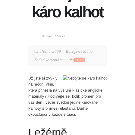
káro kalhot
Napsal
Marks
02 března, 2009
Kategorie
Móda
Žádné komentáře
1613
Už jste si zvykly
na módní vlnu,
která přinesla na výsluní klasické anglické
materiály? Podívejte se, kolik proměn pro
váš den i večer svedou jediné kárované
kalhoty s příměsí elastanu. Buďte
okouzlující v každé situaci.
Ležérně