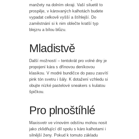
manžety na dolním okraji. Vaší siluetě to
prospěje, v károvaných kalhotách budete
vypadat celkově vyšší a štíhlejší. Do
zaměstnání si k nim oblečte kratší typ
blejzru a bílou blůzu.
Mladistvě
Další možností – tentokrát pro volné dny je
propojení kára s dřínovou deníkovou
klasikou. V modré bundičce do pasu zasvítí
pink tón svetru i šály. K dotažení vzhledu si
obujte nízké pastelové sneakers s kulatou
špičkou.
Pro plnoštíhlé
Maxisvetr ve vínovém odstínu mohou nosit
jako zklidňující díl spolu s káro kalhotami i
silnější ženy. Pokud k tomuto základu