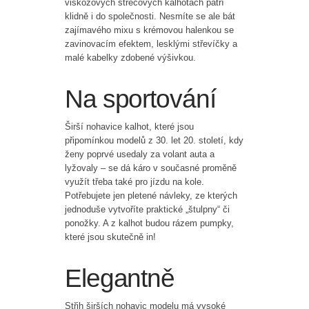
viskózových strečových kalhotách patří
klidně i do společnosti. Nesmíte se ale bát
zajímavého mixu s krémovou halenkou se
zavinovacím efektem, lesklými střevíčky a
malé kabelky zdobené výšivkou.
Na sportování
Širší nohavice kalhot, které jsou
připomínkou modelů z 30. let 20. století, kdy
ženy poprvé usedaly za volant auta a
lyžovaly – se dá káro v současné proměně
využít třeba také pro jízdu na kole.
Potřebujete jen pletené návleky, ze kterých
jednoduše vytvoříte praktické „štulpny“ či
ponožky. A z kalhot budou rázem pumpky,
které jsou skutečně in!
Elegantně
Střih širších nohavic modelu má vysoké