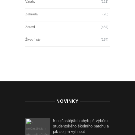
Vztahy
(121)
Zahrada
(26)
Zdraví
(484)
Životní styl
(174)
NOVINKY
5 nejčastějších chyb při výběru
studentského školního batohu a
jak se jim vyhnout