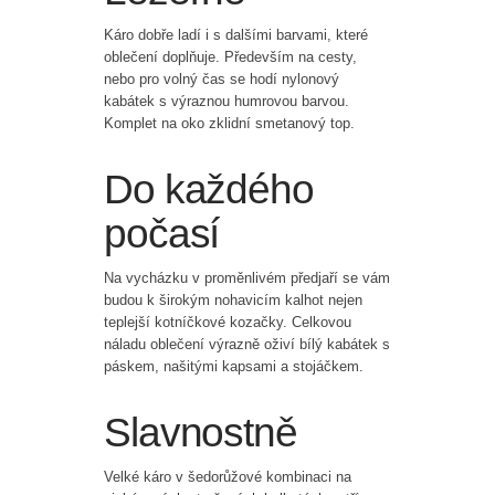
Káro dobře ladí i s dalšími barvami, které
oblečení doplňuje. Především na cesty,
nebo pro volný čas se hodí nylonový
kabátek s výraznou humrovou barvou.
Komplet na oko zklidní smetanový top.
Do každého
počasí
Na vycházku v proměnlivém předjaří se vám
budou k širokým nohavicím kalhot nejen
teplejší kotníčkové kozačky. Celkovou
náladu oblečení výrazně oživí bílý kabátek s
páskem, našitými kapsami a stojáčkem.
Slavnostně
Velké káro v šedorůžové kombinaci na