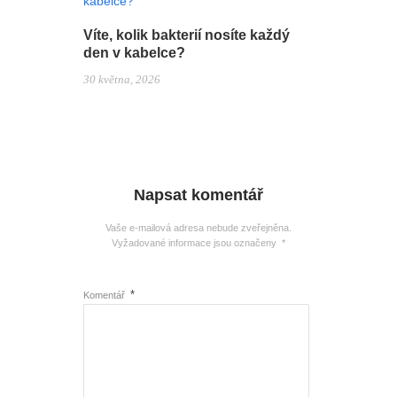
Víte, kolik bakterií nosíte každý
den v kabelce?
30 května, 2026
Napsat komentář
Vaše e-mailová adresa nebude zveřejněna.
Vyžadované informace jsou označeny
*
*
Komentář