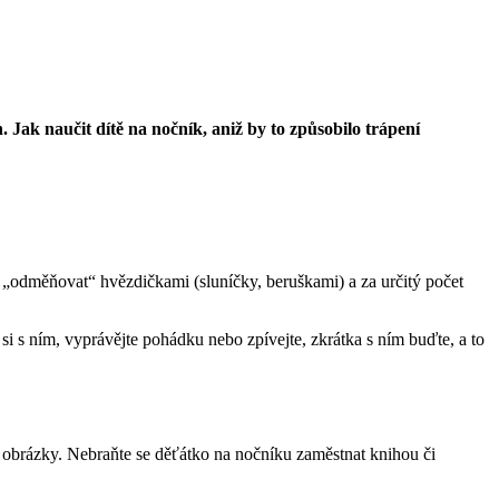
. Jak naučit dítě na nočník, aniž by to způsobilo trápení
 „odměňovat“ hvězdičkami (sluníčky, beruškami) a za určitý počet
e si s ním, vyprávějte pohádku nebo zpívejte, zkrátka s ním buďte, a to
 obrázky. Nebraňte se děťátko na nočníku zaměstnat knihou či