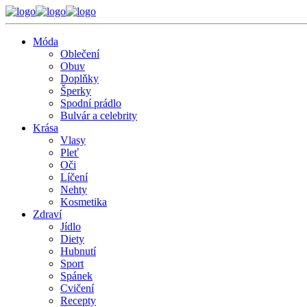
Móda
Oblečení
Obuv
Doplňky
Šperky
Spodní prádlo
Bulvár a celebrity
Krása
Vlasy
Pleť
Oči
Líčení
Nehty
Kosmetika
Zdraví
Jídlo
Diety
Hubnutí
Sport
Spánek
Cvičení
Recepty