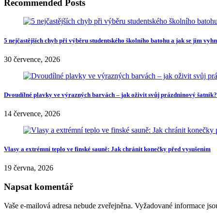
Recommended Posts
5 nejčastějších chyb při výběru studentského školního batohu a jak se jim vyh
30 července, 2026
Dvoudílné plavky ve výrazných barvách – jak oživit svůj prázdninový šatník?
14 července, 2026
Vlasy a extrémní teplo ve finské sauně: Jak chránit konečky před vysušením
19 června, 2026
Napsat komentář
Vaše e-mailová adresa nebude zveřejněna.
Vyžadované informace js