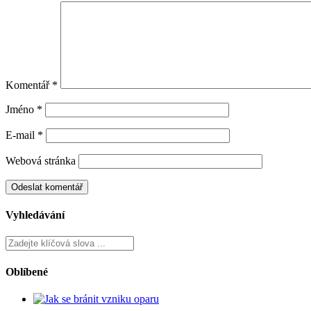
Komentář
*
Jméno
*
E-mail
*
Webová stránka
Vyhledávání
Oblíbené