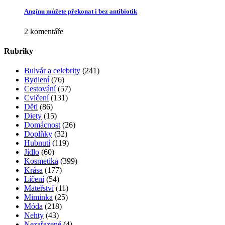
Angínu můžete překonat i bez antibiotik
2 komentáře
Rubriky
Bulvár a celebrity
(241)
Bydlení
(76)
Cestování
(57)
Cvičení
(131)
Děti
(86)
Diety
(15)
Domácnost
(26)
Doplňky
(32)
Hubnutí
(119)
Jídlo
(60)
Kosmetika
(399)
Krása
(177)
Líčení
(54)
Mateřství
(11)
Miminka
(25)
Móda
(218)
Nehty
(43)
Nezařazené
(4)