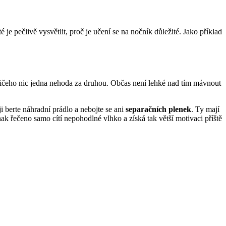
e pečlivě vysvětlit, proč je učení se na nočník důležité. Jako příklad
.
 ničeho nic jedna nehoda za druhou. Občas není lehké nad tím mávnout
ji berte náhradní prádlo a nebojte se ani
separačních plenek
. Ty mají
inak řečeno samo cítí nepohodlné vlhko a získá tak větší motivaci příště