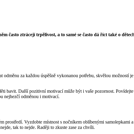
 často ztrácejí trpělivost, a to samé se často dá říct také o dětech
dávat odměnu za každou úspěšně vykonanou potřebu, skvělou možností je
děti bavit. Další pozitivní motivací může být i vaše pozornost. Povídejt
tou nejhezčí odměnou i motivací.
ném prostředí. Vyzdobte místnost s nočníkem oblíbenými samolepkami a
jde, tak to nejde. Raději to zkuste zase za chvíli.