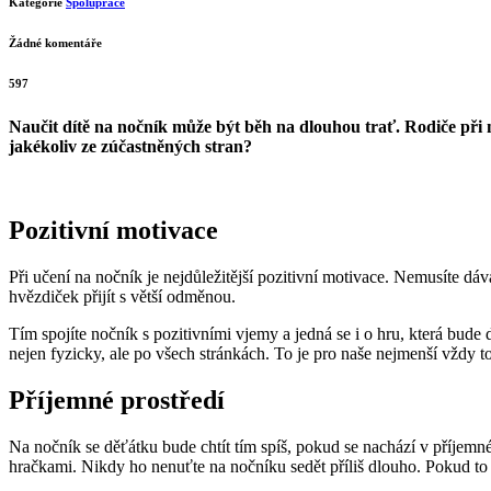
Kategorie
Spolupráce
Žádné komentáře
597
Naučit dítě na nočník může být běh na dlouhou trať. Rodiče při něm
jakékoliv ze zúčastněných stran?
Pozitivní motivace
Při učení na nočník je nejdůležitější pozitivní motivace. Nemusíte 
hvězdiček přijít s větší odměnou.
Tím spojíte nočník s pozitivními vjemy a jedná se i o hru, která bude 
nejen fyzicky, ale po všech stránkách. To je pro naše nejmenší vždy 
Příjemné prostředí
Na nočník se děťátku bude chtít tím spíš, pokud se nachází v příjem
hračkami. Nikdy ho nenuťte na nočníku sedět příliš dlouho. Pokud to ne