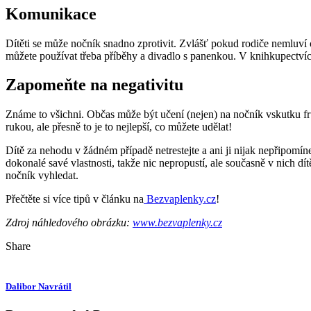
Komunikace
Dítěti se může nočník snadno zprotivit. Zvlášť pokud rodiče nemluví o
můžete používat třeba příběhy a divadlo s panenkou. V knihkupectvích
Zapomeňte na negativitu
Známe to všichni. Občas může být učení (nejen) na nočník vskutku fr
rukou, ale přesně to je to nejlepší, co můžete udělat!
Dítě za nehodu v žádném případě netrestejte a ani ji nijak nepřipomínej
dokonalé savé vlastnosti, takže nic nepropustí, ale současně v nich d
nočník vyhledat.
Přečtěte si více tipů v článku na
Bezvaplenky.cz
!
Zdroj náhledového obrázku:
www.bezvaplenky.cz
Share
Dalibor Navrátil