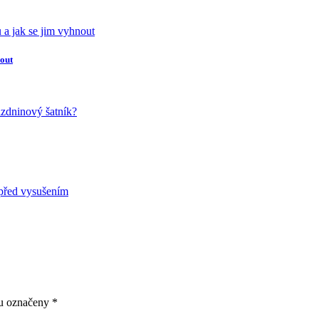
nout
ou označeny
*