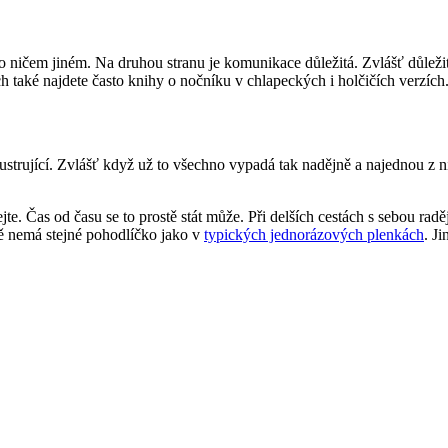
 ničem jiném. Na druhou stranu je komunikace důležitá. Zvlášť důležité j
 také najdete často knihy o nočníku v chlapeckých i holčičích verzích
ustrující. Zvlášť když už to všechno vypadá tak nadějně a najednou z
te. Čas od času se to prostě stát může. Při delších cestách s sebou radě
ítě nemá stejné pohodlíčko jako v
typických jednorázových plenkách
. J