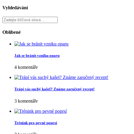
Vlasy a extrémní teplo ve finské sauně: Jak chránit konečky před vysušením
19 června, 2026
Napsat komentář
Vaše e-mailová adresa nebude zveřejněna.
Vyžadované informace
jsou označeny
*
Komentář
*
Jméno
*
E-mail
*
Webová stránka