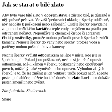
Šperky z bílého zlata jako dárek
Šperky z bílého zlata jsou vynikající volbou jako
dárek
pro různé
příležitosti. Některé možnosti, jak šperk z bílého zlata můžete
darovat, je např. jako svatební dar. Může se jednat o symbolické
prstýnky nebo přívěsky. Bílé zlato je
elegantním dárkem
pro
novomanžele či jako dárek k narozeninám. Bílé zlato je univerzální,
takže se hodí pro jakoukoliv věkovou skupinu. Šperky z bílého
zlata, jako jsou
náušnice
nebo
prstýnky
, jsou skvělým dárkem pro
někoho, kdo právě dokončil
vysokou školu
. Pokud chcete
obdarovat manžela nebo manželku k
výročí
, tak bílé zlato je
klasickým dárkem, můžete darovat prstýnek nebo přívěsek, který
bude připomínat vaše vzájemné roky. Neuděláte chybu, pokud
darujete šperk k Vánocům.
Prsteny jako symbolika
Prsteny z bíl
é
ho zlata
jsou elegantním a klasickým šperkem, který
se hodí pro mnoho příležitostí. Pokud prsten obsahuje i
diamantov
ý
kámen
, je to elegantní a luxusní dárek. Bílé zlato se často používá
pro zásnubní prstýnky, protože jeho jemný odstín se hodí k většině
kamenů a dodává prstýnku
eleganci
a
jedinečnost
. Pokud manželé
nechtějí nosit na ruce žluté zlato, často si jako snubní prstýnky