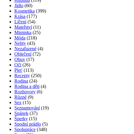
2 komentáře
Jak vybrat správný parfém? Poradíme vám!
2 komentáře
Angínu můžete překonat i bez antibiotik
2 komentáře
Rubriky
Bulvár a celebrity
(241)
Bydlení
(76)
Cestování
(57)
Cvičení
(131)
Děti
(86)
Diety
(15)
Domácnost
(26)