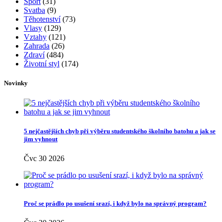
Doplňky
(32)
Hubnutí
(119)
Jídlo
(60)
Kosmetika
(399)
Krása
(177)
Líčení
(54)
Mateřství
(11)
Miminka
(25)
Móda
(218)
Nehty
(43)
Nezařazené
(4)
Oblečení
(72)
Obuv
(17)
Oči
(26)
Pleť
(113)
Recepty
(250)
Rodina
(24)
Rodina a děti
(4)
Rozhovory
(6)
Různé
(9)
Sex
(15)
Seznamování
(19)
Spánek
(37)
Šperky
(15)
Spodní prádlo
(5)