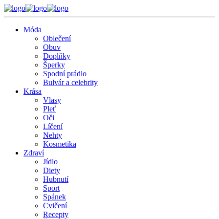
Móda
Oblečení
Obuv
Doplňky
Šperky
Spodní prádlo
Bulvár a celebrity
Krása
Vlasy
Pleť
Oči
Líčení
Nehty
Kosmetika
Zdraví
Jídlo
Diety
Hubnutí
Sport
Spánek
Cvičení
Recepty