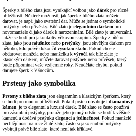
Kategorie
Spolupráce
Žádné komentáře
465
Nemáte rá
di st
ří
bro, ale
žlut
é
zlato se vá
m nel
íbí
?
Řešením je
bíl
é
zlato, kter
é
je slitinou zlata s dalším bílým kovem. Z bíl
é
ho
zlata se dělají moderní a elegantní šperky.
Proč si pořídit šperk zrovna z bílého zlata
Bílé zlaté
šperky
jsou velmi elegantní a luxusní a jsou často
zdobené diamanty nebo jinými drahými kameny. Existuje široká
škála
š
perk
ů z bíl
é
ho zlata
, od
náušnice bílé zlato
, po jemné
náhrdelníky a až po složitější prsteny a náramky. Tyto šperky jsou
vyhledávány ke
speciálním příležitostem
, svatbám a dalším
formálním příležitostem. Bílé zlato se samozřejmě také často nosí
jako každodenní doplněk. Bílé zlato je odolné proti zkroucení a
změně barvy, takže se jedná o dlouhodobou a trvalou investici.