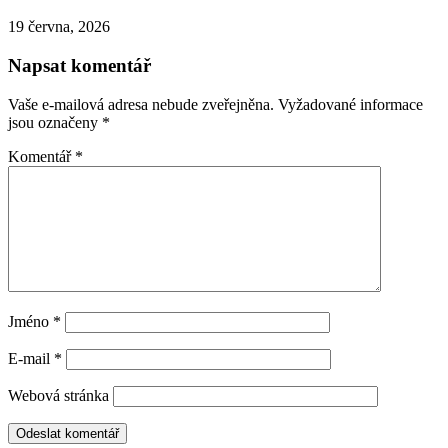
Dalibor Navrátil
Recommended Posts
5 nejčastějších chyb při výběru studentského školního batohu a jak se jim
vyhnout
30 července, 2026
Dvoudílné plavky ve výrazných barvách – jak oživit svůj prázdninový
šatník?
14 července, 2026