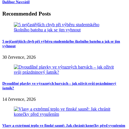
vybírají právě bílé zlato, které není tak křiklavé.
Jak se starat o bílé zlato
Aby bylo vaše bílé zlato v
dobr
é
m stavu
a zůstalo bílé, je důležité o
něj správně pečovat. Ve vaší šperkovnici ukládejte šperky odděleně,
aby nedošlo k poškození nebo zašpinění. Čistěte šperky pravidelně
za pomocí
mě
kk
é
ho kartáče
a teplé vody s mýdlem na prádlo pro
odstranění nečistot. Nepoužívejte chemické čističe či abrazivní
č
istic
í prostředky
, protože mohou poškodit povrch šperku či zničit
kameny. Nenoste šperky do vany nebo sprchy, protože voda a
parfémy mohou poškodit kov a kameny.
Nechte šperky vyčistit
odborníkem
nejlépe v místě, kde jste si
šperk koupili. Pokud jsou poškozené, nechte si je určitě opravit
odborníkem. Má-li kámen v šperku poškozený nebo opotřebený
povrch, může být také vyměněn nebo opraven. Výhodou zlatých
šperků je to, že lze změnit jejich velikost, takže pokud např. zdědíte
prsten po babičce, můžete ho také donést ke
zlatníkovi
a ten dokáže
prsten zmenšit nebo zvětšit.
Zdroj obrázku: Shutterstock
Share