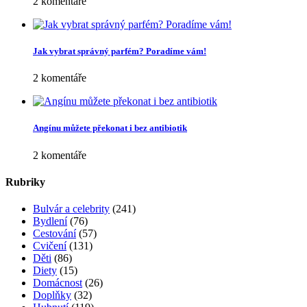
Vyhledávání
Oblíbené
Jak se bránit vzniku oparu
4 komentáře
Trápí vás suchý kašel? Známe zaručený recept!
3 komentáře
Trénink pro pevné poprsí