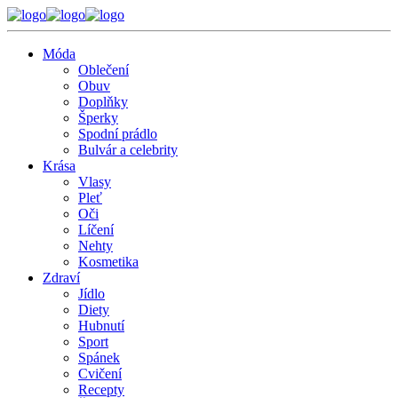
Móda
Oblečení
Obuv
Doplňky
Šperky
Spodní prádlo
Bulvár a celebrity
Krása
Vlasy
Pleť
Oči
Líčení
Nehty
Kosmetika
Zdraví
Jídlo
Diety
Hubnutí
Sport
Spánek
Cvičení
Recepty