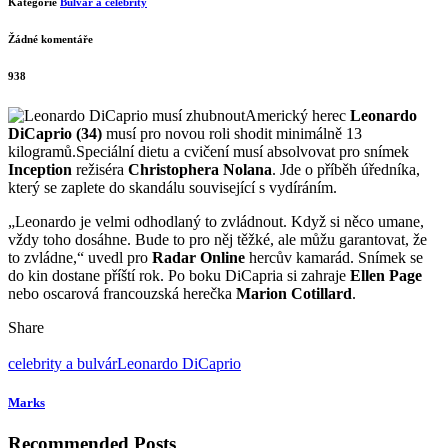
Kategorie
Bulvár a celebrity
Žádné komentáře
938
Americký herec
Leonardo
DiCaprio (34)
musí pro novou roli shodit minimálně 13
kilogramů.Speciální dietu a cvičení musí absolvovat pro snímek
Inception
režiséra
Christophera Nolana
. Jde o příběh úředníka,
který se zaplete do skandálu související s vydíráním.
„Leonardo je velmi odhodlaný to zvládnout. Když si něco umane,
vždy toho dosáhne. Bude to pro něj těžké, ale můžu garantovat, že
to zvládne,“ uvedl pro
Radar Online
hercův kamarád. Snímek se
do kin dostane příští rok. Po boku DiCapria si zahraje
Ellen Page
nebo oscarová francouzská herečka
Marion Cotillard
.
Share
celebrity a bulvár
Leonardo DiCaprio
Marks
Recommended Posts