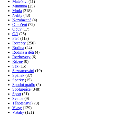
Mateřství
(11)
Miminka
(25)
Móda
(218)
Nehty
(43)
Nezařazené
(4)
Oblečení
(72)
Obuv
(17)
Oči
(26)
Pleť
(113)
Recepty
(250)
Rodina
(24)
Rodina a děti
(4)
Rozhovory
(6)
Různé
(9)
Sex
(15)
Seznamování
(19)
Spánek
(37)
Šperky
(15)
Spodní prádlo
(5)
Spolupráce
(348)
Sport
(31)
Svatba
(9)
Těhotenství
(73)
Vlasy
(129)
Vztahy
(121)