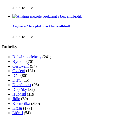
2 komentáře
Angínu můžete překonat i bez antibiotik
2 komentáře
Rubriky
Bulvár a celebrity
(241)
Bydlení
(76)
Cestování
(57)
Cvičení
(131)
Děti
(86)
Diety
(15)
Domácnost
(26)
Doplňky
(32)
Hubnutí
(119)
Jídlo
(60)
Kosmetika
(399)
Krása
(177)
Líčení
(54)