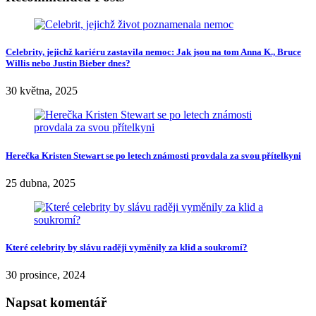
Celebrity, jejichž kariéru zastavila nemoc: Jak jsou na tom Anna K., Bruce
Willis nebo Justin Bieber dnes?
30 května, 2025
Herečka Kristen Stewart se po letech známosti provdala za svou přítelkyni
25 dubna, 2025
Které celebrity by slávu raději vyměnily za klid a soukromí?
30 prosince, 2024
Napsat komentář