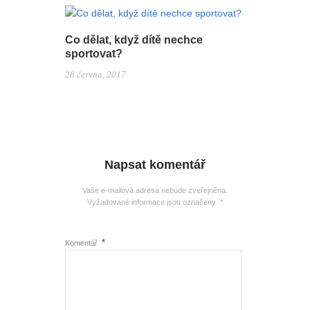
Co dělat, když dítě nechce
sportovat?
28 června, 2017
Napsat komentář
Vaše e-mailová adresa nebude zveřejněna.
Vyžadované informace jsou označeny
*
*
Komentář