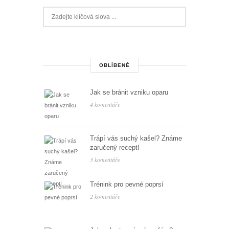
OBLÍBENÉ
Jak se bránit vzniku oparu
4 komentáře
Trápí vás suchý kašel? Známe
zaručený recept!
3 komentáře
Trénink pro pevné poprsí
2 komentáře