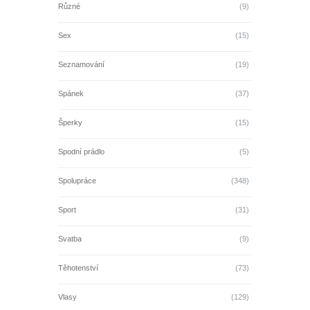
Různé
(9)
Sex
(15)
Seznamování
(19)
Spánek
(37)
Šperky
(15)
Spodní prádlo
(5)
Spolupráce
(348)
Sport
(31)
Svatba
(9)
Těhotenství
(73)
Vlasy
(129)