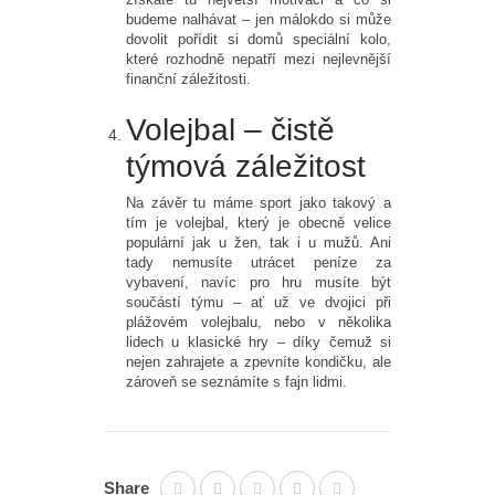
budeme nalhávat – jen málokdo si může
dovolit pořídit si domů speciální kolo,
které rozhodně nepatří mezi nejlevnější
finanční záležitosti.
Volejbal – čistě
týmová záležitost
Na závěr tu máme sport jako takový a
tím je volejbal, který je obecně velice
populární jak u žen, tak i u mužů. Ani
tady nemusíte utrácet peníze za
vybavení, navíc pro hru musíte být
součástí týmu – ať už ve dvojici při
plážovém volejbalu, nebo v několika
lidech u klasické hry – díky čemuž si
nejen zahrajete a zpevníte kondičku, ale
zároveň se seznámíte s fajn lidmi.
Share