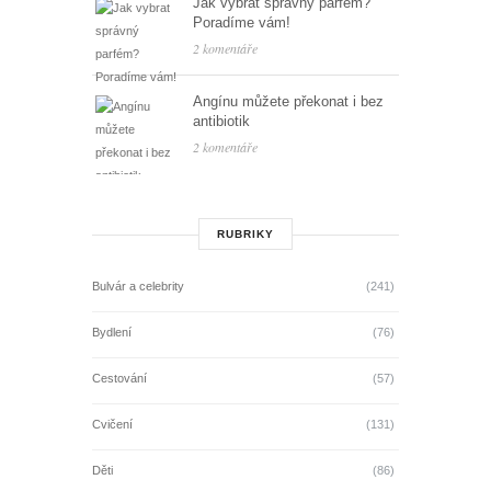
Jak vybrat správný parfém?
Poradíme vám!
2 komentáře
Angínu můžete překonat i bez
antibiotik
2 komentáře
RUBRIKY
Bulvár a celebrity
(241)
Bydlení
(76)
Cestování
(57)
Cvičení
(131)
Děti
(86)