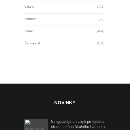
Vztahy
(121)
Zahrada
(26)
Zdraví
(484)
Životní styl
(174)
NOVINKY
5 nejčastějších chyb při výběru
studentského školního batohu a