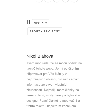
SPORTY
SPORTY PRO ŽENY
Nikol Blahova
Jsem moc ráda, že se mohu podílet na
tvorbě tohoto webu. Je mi potěšením
připravovat pro Vás články z
nejrůznějších oblastí, pro něž čerpám
informace ze svých vlastních
zkušeností. Nejraději mám články na
téma vztahů, módy, krásy a bytového
designu. Psaní článků je mou vášní a
třetím rokem i největším koníčkem.