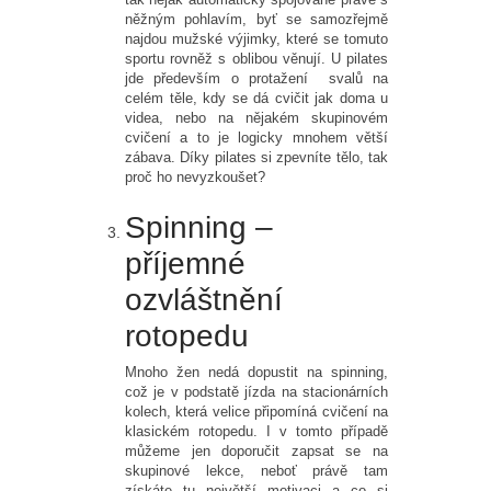
něžným pohlavím, byť se samozřejmě
najdou mužské výjimky, které se tomuto
sportu rovněž s oblibou věnují. U pilates
jde především o protažení svalů na
celém těle, kdy se dá cvičit jak doma u
videa, nebo na nějakém skupinovém
cvičení a to je logicky mnohem větší
zábava. Díky pilates si zpevníte tělo, tak
proč ho nevyzkoušet?
Spinning –
příjemné
ozvláštnění
rotopedu
Mnoho žen nedá dopustit na spinning,
což je v podstatě jízda na stacionárních
kolech, která velice připomíná cvičení na
klasickém rotopedu. I v tomto případě
můžeme jen doporučit zapsat se na
skupinové lekce, neboť právě tam
získáte tu největší motivaci a co si