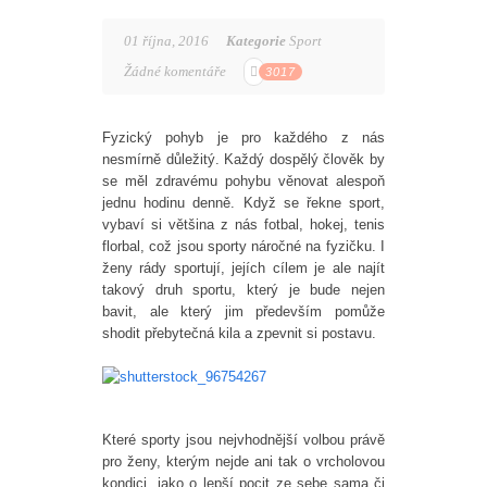
01 října, 2016
Kategorie
Sport
Žádné komentáře
3017
Fyzický pohyb je pro každého z nás
nesmírně důležitý. Každý dospělý člověk by
se měl zdravému pohybu věnovat alespoň
jednu hodinu denně. Když se řekne sport,
vybaví si většina z nás fotbal, hokej, tenis
florbal, což jsou sporty náročné na fyzičku. I
ženy rády sportují, jejích cílem je ale najít
takový druh sportu, který je bude nejen
bavit, ale který jim především pomůže
shodit přebytečná kila a zpevnit si postavu.
Které sporty jsou nejvhodnější volbou právě
pro ženy, kterým nejde ani tak o vrcholovou
kondici, jako o lepší pocit ze sebe sama či