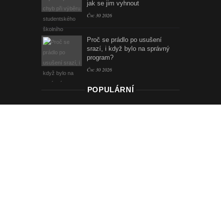
jak se jim vyhnout
Čvc 30 2026
Proč se prádlo po usušení
srazí, i když bylo na správný
program?
Čvc 30 2026
POPULÁRNÍ
Jak se bránit vzniku oparu
4 komentáře
Trápí vás suchý kašel? Známe
zaručený recept!
3 komentáře
STRÁNKY