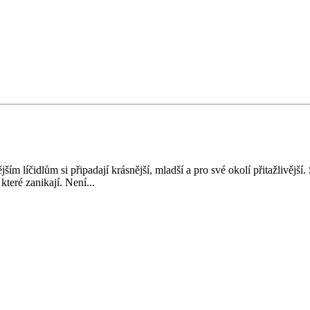
ím líčidlům si připadají krásnější, mladší a pro své okolí přitažlivějš
které zanikají. Není...