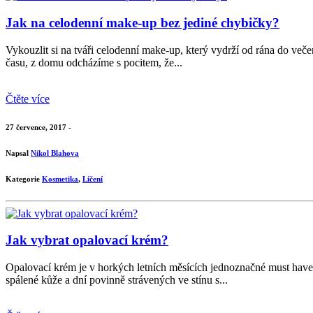
Jak na celodenní make-up bez jediné chybičky?
Vykouzlit si na tváři celodenní make-up, který vydrží od rána do več
času, z domu odcházíme s pocitem, že...
Čtěte více
27 července, 2017 -
Napsal
Nikol Blahova
Kategorie
Kosmetika
,
Líčení
Jak vybrat opalovací krém?
Opalovací krém je v horkých letních měsících jednoznačné must have. O
spálené kůže a dní povinně strávených ve stínu s...