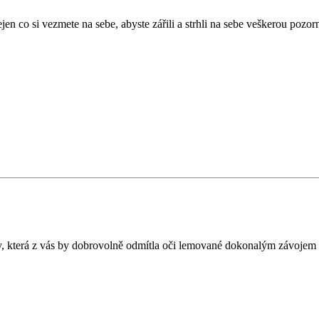
nejen co si vezmete na sebe, abyste zářili a strhli na sebe veškerou pozor
ámy, která z vás by dobrovolně odmítla oči lemované dokonalým závojem 