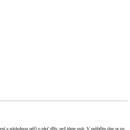
ní a následnou péči o pleť dřív, než jdete spát. V průběhu dne se na