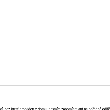
tí, bez které nevyjdou z domu, nesmíte zapomínat ani na pořádné odlíče