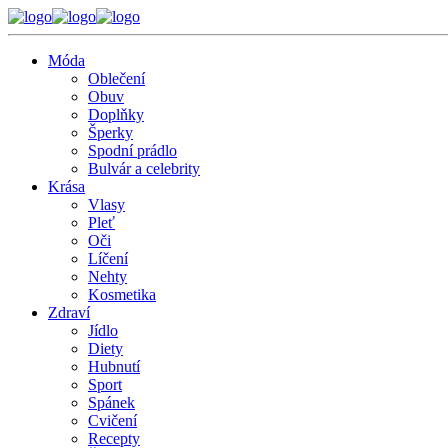
Móda
Oblečení
Obuv
Doplňky
Šperky
Spodní prádlo
Bulvár a celebrity
Krása
Vlasy
Pleť
Oči
Líčení
Nehty
Kosmetika
Zdraví
Jídlo
Diety
Hubnutí
Sport
Spánek
Cvičení
Recepty