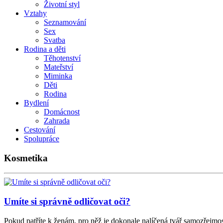
Životní styl
Vztahy
Seznamování
Sex
Svatba
Rodina a děti
Těhotenství
Mateřství
Miminka
Děti
Rodina
Bydlení
Domácnost
Zahrada
Cestování
Spolupráce
Kosmetika
Umíte si správně odličovat oči?
Pokud patříte k ženám, pro něž je dokonale nalíčená tvář samozřejmos