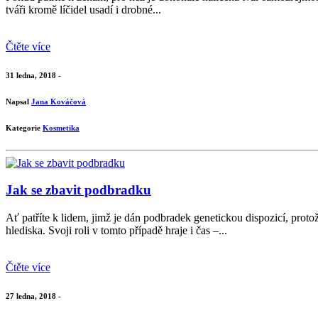
tváři kromě líčidel usadí i drobné...
Čtěte více
31 ledna, 2018 -
Napsal
Jana Kováčová
Kategorie
Kosmetika
Jak se zbavit podbradku
Ať patříte k lidem, jimž je dán podbradek genetickou dispozicí, prot
hlediska. Svoji roli v tomto případě hraje i čas –...
Čtěte více
27 ledna, 2018 -