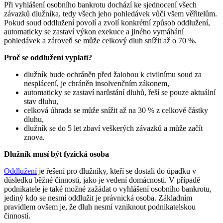
Při vyhlášení osobního bankrotu dochází ke sjednocení všech
závazků dlužníka, tedy všech jeho pohledávek vůči všem věřitelům.
Pokud soud oddlužení povolí a zvolí konkrétní způsob oddlužení,
automaticky se zastaví výkon exekuce a jiného vymáhání
pohledávek a zároveň se může celkový dluh snížit až o 70 %.
Proč se oddlužení vyplatí?
dlužník bude ochráněn před žalobou k civilnímu soud za
nesplácení, je chráněn insolvenčním zákonem,
automaticky se zastaví narůstání dluhů, řeší se pouze aktuální
stav dluhu,
celková úhrada se může snížit až na 30 % z celkové částky
dluhu,
dlužník se do 5 let zbaví veškerých závazků a může začít
znova.
Dlužník musí být fyzická osoba
Oddlužení
je řešení pro dlužníky, kteří se dostali do úpadku v
důsledku běžné činnosti, jako je vedení domácnosti. V případě
podnikatele je také možné zažádat o vyhlášení osobního bankrotu,
jediný kdo se nesmí oddlužit je právnická osoba. Základním
pravidlem ovšem je, že dluh nesmí vzniknout podnikatelskou
činností.