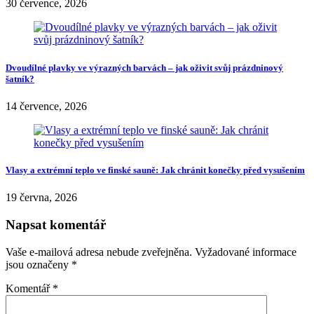
30 července, 2026
Dvoudílné plavky ve výrazných barvách – jak oživit svůj prázdninový
šatník?
14 července, 2026
Vlasy a extrémní teplo ve finské sauně: Jak chránit konečky před vysušením
19 června, 2026
Napsat komentář
Vaše e-mailová adresa nebude zveřejněna.
Vyžadované informace
jsou označeny
*
Komentář
*