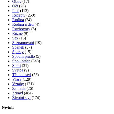
Obuv
(17)
Oči
(26)
Pleť
(113)
Recepty
(250)
Rodina
(24)
Rodina a děti
(4)
Rozhovory
(6)
Různé
(9)
Sex
(15)
Seznamování
(19)
Spánek
(37)
Šperky
(15)
Spodní prádlo
(5)
Spolupráce
(348)
Sport
(31)
Svatba
(9)
Těhotenství
(73)
Vlasy
(129)
Vztahy
(121)
Zahrada
(26)
Zdraví
(484)
Životní styl
(174)
Novinky