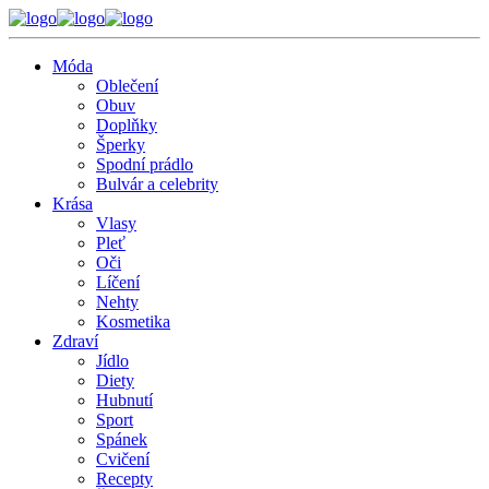
Móda
Oblečení
Obuv
Doplňky
Šperky
Spodní prádlo
Bulvár a celebrity
Krása
Vlasy
Pleť
Oči
Líčení
Nehty
Kosmetika
Zdraví
Jídlo
Diety
Hubnutí
Sport
Spánek
Cvičení
Recepty