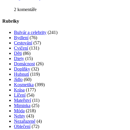
2 komentáře
Rubriky
Bulvár a celebrity
(241)
Bydlení
(76)
Cestování
(57)
Cvičení
(131)
Děti
(86)
Diety
(15)
Domácnost
(26)
Doplňky
(32)
Hubnutí
(119)
Jídlo
(60)
Kosmetika
(399)
Krása
(177)
Líčení
(54)
Mateřství
(11)
Miminka
(25)
Móda
(218)
Nehty
(43)
Nezařazené
(4)
Oblečení
(72)