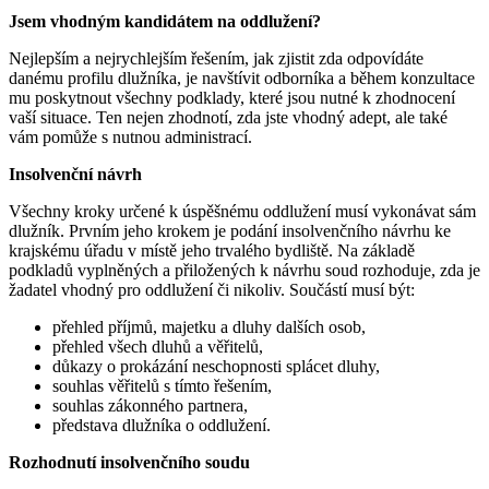
Jsem vhodným kandidátem na oddlužení?
Nejlepším a nejrychlejším řešením, jak zjistit zda odpovídáte
danému profilu dlužníka, je navštívit odborníka a během konzultace
mu poskytnout všechny podklady, které jsou nutné k zhodnocení
vaší situace. Ten nejen zhodnotí, zda jste vhodný adept, ale také
vám pomůže s nutnou administrací.
Insolvenční návrh
Všechny kroky určené k úspěšnému oddlužení musí vykonávat sám
dlužník. Prvním jeho krokem je podání insolvenčního návrhu ke
krajskému úřadu v místě jeho trvalého bydliště. Na základě
podkladů vyplněných a přiložených k návrhu soud rozhoduje, zda je
žadatel vhodný pro oddlužení či nikoliv. Součástí musí být:
přehled příjmů, majetku a dluhy dalších osob,
přehled všech dluhů a věřitelů,
důkazy o prokázání neschopnosti splácet dluhy,
souhlas věřitelů s tímto řešením,
souhlas zákonného partnera,
představa dlužníka o oddlužení.
Rozhodnutí insolvenčního soudu