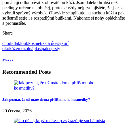
pomáhají odloupávat zrohovatělou kůži. Jsou daleko hrubší než
peelingy určené na obličej, proto se vždy nejprve ujistěte, že jste si
vybrali správný výrobek. Obvykle se aplikuje na suchou kůži a pak
se šetrně setře i s rozpadlými buňkami. Nakonec si nohy opláchněte
a promastěte.
Share
chodidla
kloub
kosmetika a účesy
kuří
oko
kůže
mozol
náplast
palec
prsty
Marks
Recommended Posts
Jak poznat, že už máte doma příliš mnoho kosmetiky?
20 června, 2026