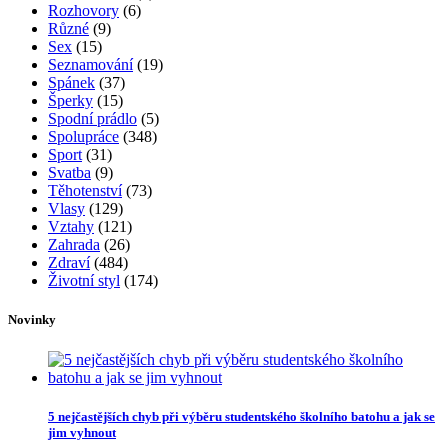
Rozhovory
(6)
Různé
(9)
Sex
(15)
Seznamování
(19)
Spánek
(37)
Šperky
(15)
Spodní prádlo
(5)
Spolupráce
(348)
Sport
(31)
Svatba
(9)
Těhotenství
(73)
Vlasy
(129)
Vztahy
(121)
Zahrada
(26)
Zdraví
(484)
Životní styl
(174)
Novinky
5 nejčastějších chyb při výběru studentského školního batohu a jak se
jim vyhnout