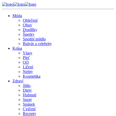
Móda
Oblečení
Obuv
Doplňky
Šperky
Spodní prádlo
Bulvár a celebrity
Krása
Vlasy
Pleť
Oči
Líčení
Nehty
Kosmetika
Zdraví
Jídlo
Diety
Hubnutí
Sport
Spánek
Cvičení
Recepty