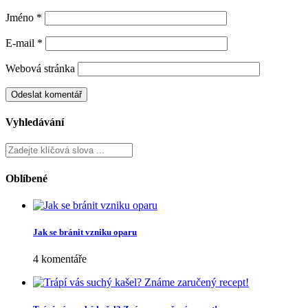
Jméno
*
E-mail
*
Webová stránka
Vyhledávání
Oblíbené
Jak se bránit vzniku oparu
4 komentáře