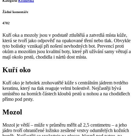
Kategorie
Kosmetika
Žádné komentáře
4702
Kuří oka a mozoly jsou v podstatě ztluštělá a zatvrdlá místa kůže,
která se tvoří jako odpověď na opakované tření nebo tlak. Obvykle
tyto bolístky vznikají při nošení nevhodných bot. Prevencí proti
okům a mozolům jsou kvalitní boty, které při užívání samy větrají a
mají okolo prstů, chodidla i nártů dost místa.
Kuří oko
Kuří oko je hrbolek zrohovatělé kůže s centrálním jádrem tvrdého
keratinu, který na tlak reaguje velmi bolestivě. Nejčastěji bývá
umístěno na horních částech kloubů prstů u nohou a na chodidlech
přímo pod prsty.
Mozol
Mozol je větší – může v průměru měřit až 2,5 centimetru – a jeho
jádro tvoří ohraničené ložisko zesílené vrstvy odumřelých kožních
buněk. Nejčastěji se vyskytuje na plosce, hlavně pod patou, na