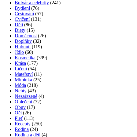
Bulvár a celebrity
(241)
Bydlení
(76)
Cestování
(57)
Cvičení
(131)
Děti
(86)
Diety
(15)
Domácnost
(26)
Doplňky
(32)
Hubnutí
(119)
Jídlo
(60)
Kosmetika
(399)
Krása
(177)
Líčení
(54)
Mateřství
(11)
Miminka
(25)
Móda
(218)
Nehty
(43)
Nezařazené
(4)
Oblečení
(72)
Obuv
(17)
Oči
(26)
Pleť
(113)
Recepty
(250)
Rodina
(24)
Rodina a děti
(4)