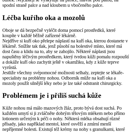
spodní straně palce a nad kloubem u vbočeného palce.
Léčba kuřího oka a mozolů
Oboje se dá bezpečně vyléčit doma pomocí prostředků, které
koupíte v každé běžně zařízené lékárně.
Nejdříve si kuří oko přelepe náplastí na kuří oka, kterou dostanete v
lékárně. Snížíte tak tlak, jenž působí na bolestivé místo, které má
dost času a klidu na to, aby se zahojilo. Některé náplasti jsou
napuštěny léčivým prostředkem, který tvrdou kůži pomalu rozpouští
a dokáže kuří oko zachytit ještě v okamžiku, kdy z kůže teprve
vyrůstá.
Jestliže všechny svépomocné možnosti selhaly, zeptejte se lékaře-
specialisty na problémy nohou. Odborník může na kuří oka a
mozoly použít silnější léky nebo je lze také odstranit chirurgicky.
Problémem je i příliš suchá kůže
Kůže nohou má málo mazových žláz, proto bývá dost suchá. Po
každém umytí si ji zvláčněte dobrým tělovým mlékem nebo přímo
lotionem určeným k péči o nohy. Některá mléka obsahují různé
přísady, jako například mentol, které osvěží a zmírní menší
nepříjemné bolesti. Existují též krémy na nohy s granulkami, které