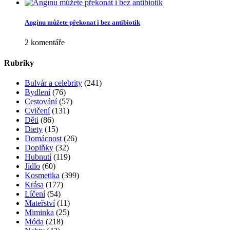
Angínu můžete překonat i bez antibiotik
2 komentáře
Rubriky
Bulvár a celebrity
(241)
Bydlení
(76)
Cestování
(57)
Cvičení
(131)
Děti
(86)
Diety
(15)
Domácnost
(26)
Doplňky
(32)
Hubnutí
(119)
Jídlo
(60)
Kosmetika
(399)
Krása
(177)
Líčení
(54)
Mateřství
(11)
Miminka
(25)
Móda
(218)