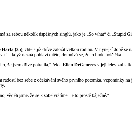
á má za sebou několik úspěšných singlů, jako je „So what“ či „Stupid Gi
 Harta (35)
, chtěla již dříve založit velkou rodinu. V nynější době se 
 dva“. I když nezná pohlaví dítěte, domnívá se, že to bude holčička.
o, že jsem dříve potratila,“ řekla
Ellen DeGeneres
v její televizní ta
 radostí bez sebe z očekávání svého prvního potomka, vzpomínky na jej
dy.
o, věděli jsme, že se k sobě vrátíme. Je to prostě báječné.“