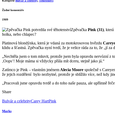
Kategorie
Bulvár a celebrity
,
Těhotenství
Žádné komentáře
1909
Zpěvačka
Pink (31)
, kter
holka, nebo chlapec?
Platinová blondýnka, která je vdaná za motokrosovou hvězdu
Careye
klidu a šťastná. Zpěvačka nyní tvrdí, že je velice ráda za to, že „jí za
„Nechtěla jsem o tom mluvit, protože jsem byla opravdu nervózní z toh
‚Oops‘! Moje máma si vždycky přála mít dceru, stejně jako já.“
Zatímco je Pink – vlastním jménem
Alecia Moore
společně s Careyem
že jejich rozdělení bylo nezbytné, protože je sblížilo více, než kdy jin
„Pracovali jsme opravdu tvrdě a do toho naše pauza, ale upřímně řečen
Share
Bulvár a celebrity
Carey Hart
Pink
Marks