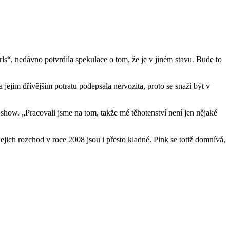
rls“, nedávno potvrdila spekulace o tom, že je v jiném stavu. Bude to
na jejím dřívějším potratu podepsala nervozita, proto se snaží být v
lk show. „Pracovali jsme na tom, takže mé těhotenství není jen nějaké
ich rozchod v roce 2008 jsou i přesto kladné. Pink se totiž domnívá,