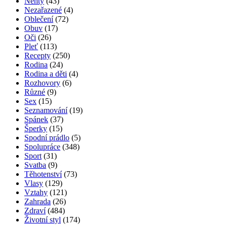
Nehty
(43)
Nezařazené
(4)
Oblečení
(72)
Obuv
(17)
Oči
(26)
Pleť
(113)
Recepty
(250)
Rodina
(24)
Rodina a děti
(4)
Rozhovory
(6)
Různé
(9)
Sex
(15)
Seznamování
(19)
Spánek
(37)
Šperky
(15)
Spodní prádlo
(5)
Spolupráce
(348)
Sport
(31)
Svatba
(9)
Těhotenství
(73)
Vlasy
(129)
Vztahy
(121)
Zahrada
(26)
Zdraví
(484)
Životní styl
(174)