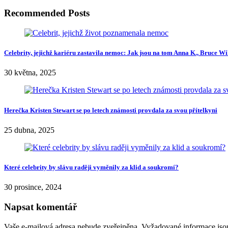
Recommended Posts
Celebrity, jejichž kariéru zastavila nemoc: Jak jsou na tom Anna K., Bruce Wi
30 května, 2025
Herečka Kristen Stewart se po letech známosti provdala za svou přítelkyni
25 dubna, 2025
Které celebrity by slávu raději vyměnily za klid a soukromí?
30 prosince, 2024
Napsat komentář
Vaše e-mailová adresa nebude zveřejněna.
Vyžadované informace js