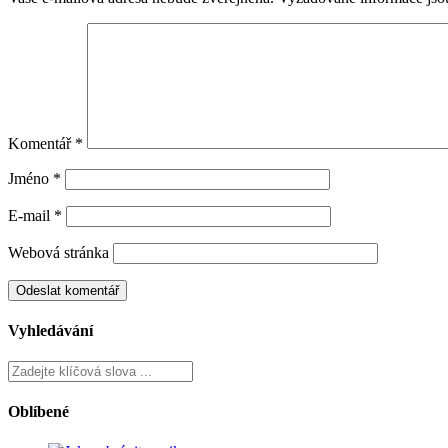
Komentář
*
Jméno
*
E-mail
*
Webová stránka
Vyhledávání
Oblíbené