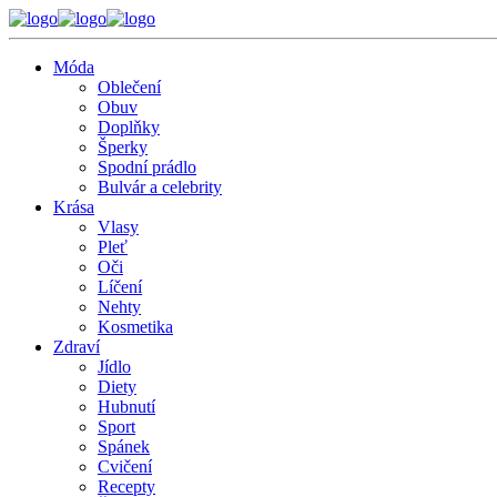
Móda
Oblečení
Obuv
Doplňky
Šperky
Spodní prádlo
Bulvár a celebrity
Krása
Vlasy
Pleť
Oči
Líčení
Nehty
Kosmetika
Zdraví
Jídlo
Diety
Hubnutí
Sport
Spánek
Cvičení
Recepty