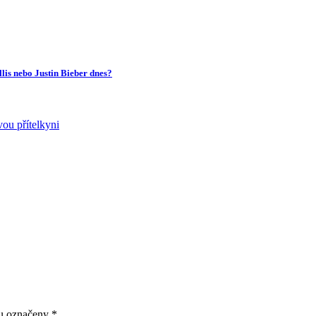
llis nebo Justin Bieber dnes?
ou označeny
*