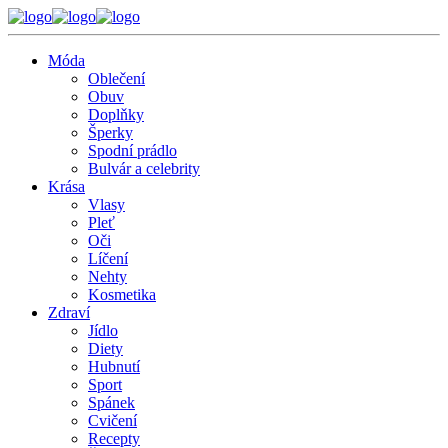
Móda
Oblečení
Obuv
Doplňky
Šperky
Spodní prádlo
Bulvár a celebrity
Krása
Vlasy
Pleť
Oči
Líčení
Nehty
Kosmetika
Zdraví
Jídlo
Diety
Hubnutí
Sport
Spánek
Cvičení
Recepty