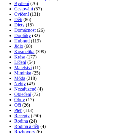
Bydlení
(76)
Cestování
(57)
Cvičení
(131)
Děti
(86)
Diety
(15)
Domácnost
(26)
Doplňky
(32)
Hubnutí
(119)
Jídlo
(60)
Kosmetika
(399)
Krása
(177)
Líčení
(54)
Mateřství
(11)
Miminka
(25)
Móda
(218)
Nehty
(43)
Nezařazené
(4)
Oblečení
(72)
Obuv
(17)
Oči
(26)
Pleť
(113)
Recepty
(250)
Rodina
(24)
Rodina a děti
(4)
Rozhovory
(6)