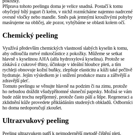
pokožky.
Příprava tohoto peelingu doma je velice snadná. Postačí k tomu
obyčejný bílý jogurt či krém, v nichž rozmícháme najemno nadrcené
ovesné vločky nebo mandle. Směs pak jemnými krouživými pohyby
masírujeme na obličej, ale pozor, vyhýbáme se oblasti kolem očí.
Chemický peeling
Využívá především chemických vlastností slabých kyselin k tomu,
aby odloučila mrtvé mikročástice z pokožky. Můžeme se setkat
hlavně s kyselinou AHA (alfa hydroxylová kyselina). Protože se
získává z cukrové třtiny, účinkuje v ideální hloubce pleti, a tím
rychleji obnovuje kožní buňky, zlepšuje elasticitu a kůži také pečlivě
hydratuje. Jejím výsledkem je i snížení produkce mazu a zářivější a
zdravější pleť.
Tomuto peelingu se věnujte hlavně na podzim či na zimu, protože
ho nebudou dráždit všudypřítomné sluneční paprsky. Možná se vám
bude zdát trochu nepříjemný, protože často pálí a štípe. Regeneraci a
zklidnění kůže provedete přikládáním studených obkladů. Odborníci
ho doma nedoporučují zkoušet.
Ultrazvukový peeling
Peeling ultrazvukem patří k nejmodernější metodě čištění pleti.