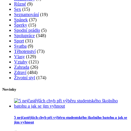
Různé
(9)
Sex
(15)
Seznamování
(19)
Spánek
(37)
Šperky
(15)
Spodní prádlo
(5)
Spolupráce
(348)
Sport
(31)
Svatba
(9)
Těhotenství
(73)
Vlasy
(129)
Vztahy
(121)
Zahrada
(26)
Zdraví
(484)
Životní styl
(174)
Novinky
5 nejčastějších chyb při výběru studentského školního batohu a jak se
jim vyhnout