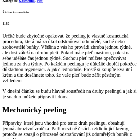
Kategorie
Kosmetika
,
Pleť
Žádné komentáře
1182
Určitě bude zbytečné opakovat, že peeling je vlastně kosmetická
procedura, která má za úkol odstraňovat odumřelé, suché nebo
zrohovatělé buňky. Většina z vás ho provádí zhruba jednou týdně,
ale dost záleží na druhu pleti. Pokud máte pleť mastnou, pak si na
sebe uděláte čas jednou týdně. Suchou pleť můžete opečovávat
jednou za dva týdny. Po každém peelingu je důležité dopřát pokožce
důkladnou regeneraci. A jak? Jednoduše. Prostě si koupíte kvalitní
krém a tím dosáhnete toho, že vaše pleť bude zářit pěstěným
vzhledem.
V dnešní článku se budu hlavně soustředit na druhy peelingů a jak si
je snadno můžete připravit i doma.
Mechanický peeling
Přípravky, které jsou vhodné pro tento druh peelingu, obsahují
jemná abrazivní zrníčka. Patří mezi ně čistící a zklidňující krémy,
protože se starají o přirozené odstraňování již odumřelých buněk z