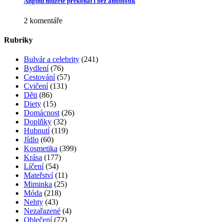
Angínu můžete překonat i bez antibiotik
2 komentáře
Rubriky
Bulvár a celebrity
(241)
Bydlení
(76)
Cestování
(57)
Cvičení
(131)
Děti
(86)
Diety
(15)
Domácnost
(26)
Doplňky
(32)
Hubnutí
(119)
Jídlo
(60)
Kosmetika
(399)
Krása
(177)
Líčení
(54)
Mateřství
(11)
Miminka
(25)
Móda
(218)
Nehty
(43)
Nezařazené
(4)
Oblečení
(72)