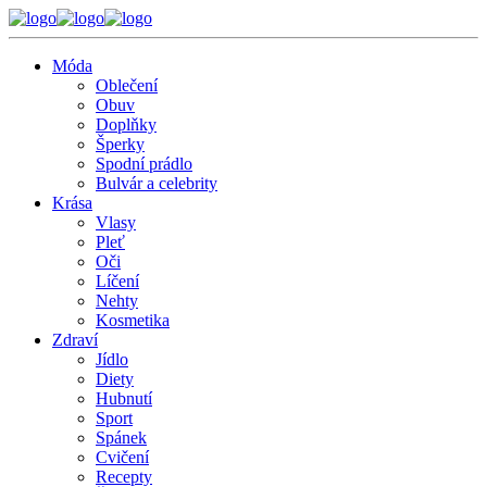
Móda
Oblečení
Obuv
Doplňky
Šperky
Spodní prádlo
Bulvár a celebrity
Krása
Vlasy
Pleť
Oči
Líčení
Nehty
Kosmetika
Zdraví
Jídlo
Diety
Hubnutí
Sport
Spánek
Cvičení
Recepty