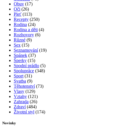
Obuv
(17)
Oči
(26)
Pleť
(113)
Recepty
(250)
Rodina
(24)
Rodina a děti
(4)
Rozhovory
(6)
Různé
(9)
Sex
(15)
Seznamování
(19)
Spánek
(37)
Šperky
(15)
Spodní prádlo
(5)
Spolupráce
(348)
Sport
(31)
Svatba
(9)
Těhotenství
(73)
Vlasy
(129)
Vztahy
(121)
Zahrada
(26)
Zdraví
(484)
Životní styl
(174)
Novinky