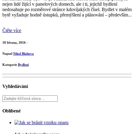
nejen lidé žijící v panelových domech, ale i ti, jejichž bydlení
nedosahuje po rozměrové stránce kdovíjakých čísel. Bydlet v malém
bytě vyžaduje hodně ústupků, přemýšlení a plánování – především...
Čtěte více
10 března, 2016 -
Napsal
Nikol Blahova
Kategorie
Bydlení
Vyhledávání
Oblíbené