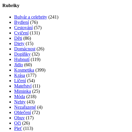
Rubriky
Bulvár a celebrity
(241)
Bydlení
(76)
Cestování
(57)
Cvičení
(131)
Děti
(86)
Diety
(15)
Domácnost
(26)
Doplňky
(32)
Hubnutí
(119)
Jídlo
(60)
Kosmetika
(399)
Krása
(177)
Líčení
(54)
Mateřství
(11)
Miminka
(25)
Móda
(218)
Nehty
(43)
Nezařazené
(4)
Oblečení
(72)
Obuv
(17)
Oči
(26)
Pleť
(113)