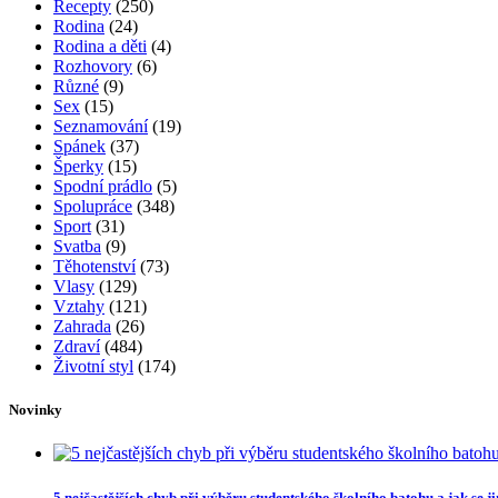
Recepty
(250)
Rodina
(24)
Rodina a děti
(4)
Rozhovory
(6)
Různé
(9)
Sex
(15)
Seznamování
(19)
Spánek
(37)
Šperky
(15)
Spodní prádlo
(5)
Spolupráce
(348)
Sport
(31)
Svatba
(9)
Těhotenství
(73)
Vlasy
(129)
Vztahy
(121)
Zahrada
(26)
Zdraví
(484)
Životní styl
(174)
Novinky
5 nejčastějších chyb při výběru studentského školního batohu a jak se 