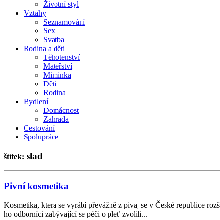
Životní styl
Vztahy
Seznamování
Sex
Svatba
Rodina a děti
Těhotenství
Mateřství
Miminka
Děti
Rodina
Bydlení
Domácnost
Zahrada
Cestování
Spolupráce
slad
štítek:
Pivní kosmetika
Kosmetika, která se vyrábí převážně z piva, se v České republice rozš
ho odborníci zabývající se péči o pleť zvolili...