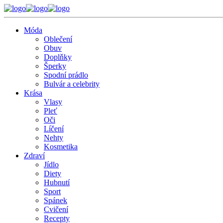
Móda
Oblečení
Obuv
Doplňky
Šperky
Spodní prádlo
Bulvár a celebrity
Krása
Vlasy
Pleť
Oči
Líčení
Nehty
Kosmetika
Zdraví
Jídlo
Diety
Hubnutí
Sport
Spánek
Cvičení
Recepty